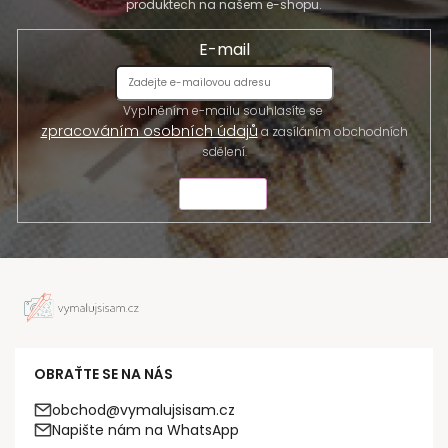
produktech na našem e-shopu.
E-mail
Vyplněním e-mailu souhlasíte se
zpracováním osobních údajů
a zasíláním obchodních
sdělení.
ODESLAT
OBRAŤTE SE NA NÁS
obchod@vymalujsisam.cz
Napište nám na WhatsApp