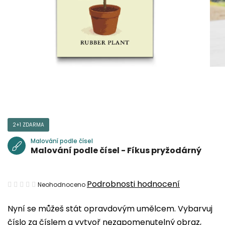
2+1 ZDARMA
Malování podle čísel
Malování podle čísel - Fíkus pryžodárný
Průměrné
Podrobnosti hodnocení
Neohodnoceno
hodnocení
Nyní se můžeš stát opravdovým umělcem. Vybarvuj
produktu
číslo za číslem a vytvoř nezapomenutelný obraz,
je