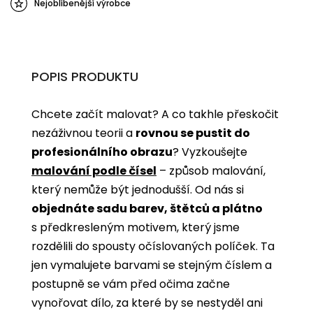
Nejoblíbenější výrobce
POPIS PRODUKTU
Chcete začít malovat? A co takhle přeskočit
nezáživnou teorii a
rovnou se pustit do
profesionálního obrazu
? Vyzkoušejte
malování podle čísel
­­– způsob malování,
který nemůže být jednodušší. Od nás si
objednáte sadu barev, štětců a plátno
s předkresleným motivem, který jsme
rozdělili do spousty očíslovaných políček. Ta
jen vymalujete barvami se stejným číslem a
postupně se vám před očima začne
vynořovat dílo, za které by se nestyděl ani