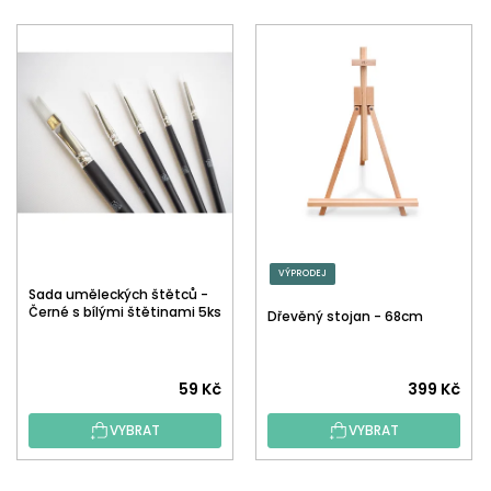
VÝPRODEJ
Sada uměleckých štětců -
Černé s bílými štětinami 5ks
Dřevěný stojan - 68cm
59 Kč
399 Kč
VYBRAT
VYBRAT
Z