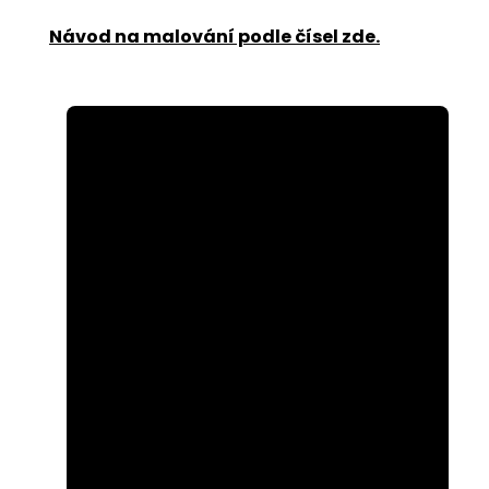
Návod na malování podle čísel zde
.