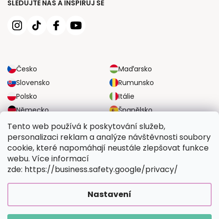
SLEDUJTE NÁS A INSPIRUJ SE
Česko
Maďarsko
Slovensko
Rumunsko
Polsko
Itálie
Německo
Španělsko
Velká Británie
Rakousko
Tento web používá k poskytování služeb,
personalizaci reklam a analýze návštěvnosti soubory
cookie, které napomáhají neustále zlepšovat funkce
SPOLEHLIVÉ MOŽNOSTI DOPRAVY
webu. Více informací
zde: https://business.safety.google/privacy/
BEZPEČNÉ MOŽNOSTI PLATBY
Nastavení