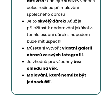
aktivita!
Udělejte si hezký večer s
celou rodinou při malování
společného obrazu.
Je to
skvělý dárek
! Ať už je
příležitost k obdarování jakákoliv,
tenhle osobní dárek s nápadem
bude mít úspěch!
Můžete si vytvořit
vlastní galerii
obrazů ze svých fotografií.
Je vhodné pro všechny
bez
ohledu na věk.
Malování, které nemůže být
jednodušší.