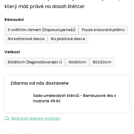
který máš právě na dosah štětce!
0,0
z
Rámování
5
S vnitřním rámem (Doporučujeme👍)
Pouze srolované plátno
hvězdiček.
Na kartonové desce
Na plastové desce
Velikost
60x80cm (Nejprodávanější⭐)
40x60cm
80x120cm
Zdarma od nás dostanete
Sada uměleckých štětců - Bambusové 4ks v
hodnotě 49 Kč
Možnosti dopravy a platby