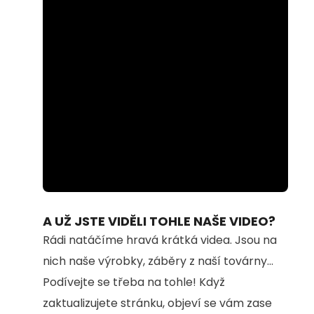
Loaded
:
Unmute
59.56%
A UŽ JSTE VIDĚLI TOHLE NAŠE VIDEO?
Rádi natáčíme hravá krátká videa. Jsou na
nich naše výrobky, záběry z naší továrny...
Podívejte se třeba na tohle! Když
zaktualizujete stránku, objeví se vám zase