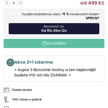
od
499 Kč
M
-5 %
Využijte dodatečnou slevu
se slevovým kódem
5PRCNT
Akce končí za:
0d 15h 26m 11s
DO KOŠÍKU
Akce 2+1 zdarma
⭐ Kupte 3 libovolné motivy a ten nejlevnější
budete mít od nás ZDARMA! ⭐
Česká výroba
700+ barev v paletě