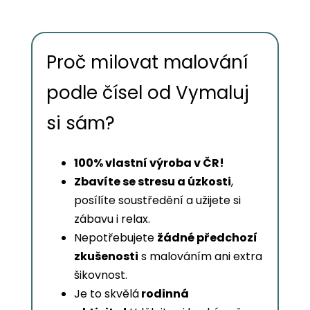
Proč milovat malování
podle čísel od Vymaluj
si sám?
100% vlastní výroba v ČR!
Zbavíte se stresu a úzkosti
,
posílíte soustředění a užijete si
zábavu i relax.
Nepotřebujete
žádné předchozí
zkušenosti
s malováním ani extra
šikovnost.
Je to skvělá
rodinná