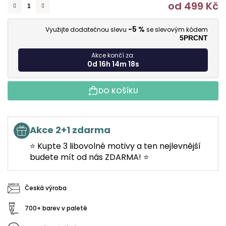
od
499 Kč
M
-5 %
Využijte dodatečnou slevu
se slevovým kódem
5PRCNT
Akce končí za:
0d 16h 14m 17s
DO KOŠÍKU
Akce 2+1 zdarma
⭐ Kupte 3 libovolné motivy a ten nejlevnější
budete mít od nás ZDARMA! ⭐
Česká výroba
700+ barev v paletě