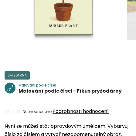
2+1 ZDARMA
Malování podle čísel
Malování podle čísel - Fíkus pryžodárný
Průměrné
Podrobnosti hodnocení
Neohodnoceno
hodnocení
Nyní se můžeš stát opravdovým umělcem. Vybarvuj
produktu
číslo za číslem a vytvoř nezapomenutelný obraz,
je