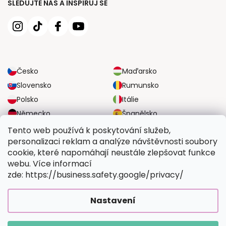
SLEDUJTE NÁS A INSPIRUJ SE
Česko
Maďarsko
Slovensko
Rumunsko
Polsko
Itálie
Německo
Španělsko
Velká Británie
Rakousko
Tento web používá k poskytování služeb,
personalizaci reklam a analýze návštěvnosti soubory
cookie, které napomáhají neustále zlepšovat funkce
SPOLEHLIVÉ MOŽNOSTI DOPRAVY
webu. Více informací
zde: https://business.safety.google/privacy/
BEZPEČNÉ MOŽNOSTI PLATBY
Nastavení