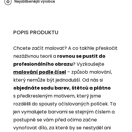
Nejoblíbenější výrobce
POPIS PRODUKTU
Chcete začít malovat? A co takhle přeskočit
nezáživnou teorii a
rovnou se pustit do
profesionálního obrazu
? Vyzkoušejte
malování podle čísel
­­– způsob malování,
který nemůže být jednodušší. Od nás si
objednáte sadu barev, štětců a plátno
s předkresleným motivem, který jsme
rozdělili do spousty očíslovaných políček. Ta
jen vymalujete barvami se stejným číslem a
postupně se vám před očima začne
vynořovat dílo, za které by se nestyděl ani