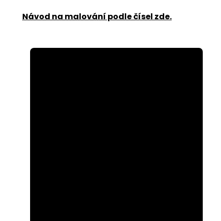
Návod na malování podle čísel zde
.