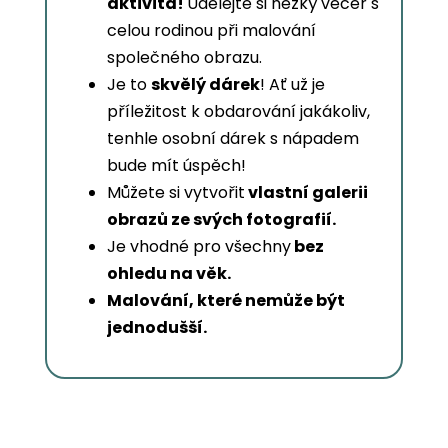
aktivita!
Udělejte si hezký večer s
celou rodinou při malování
společného obrazu.
Je to
skvělý dárek
! Ať už je
příležitost k obdarování jakákoliv,
tenhle osobní dárek s nápadem
bude mít úspěch!
Můžete si vytvořit
vlastní galerii
obrazů ze svých fotografií.
Je vhodné pro všechny
bez
ohledu na věk.
Malování, které nemůže být
jednodušší.