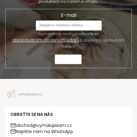
produktech na našem e-shopu.
E-mail
Vyplněním e-mailu souhlasíte se
zpracováním osobních údajů
a zasíláním obchodních
sdělení.
ODESLAT
OBRAŤTE SE NA NÁS
obchod@vymalujsisam.cz
Napište nám na WhatsApp