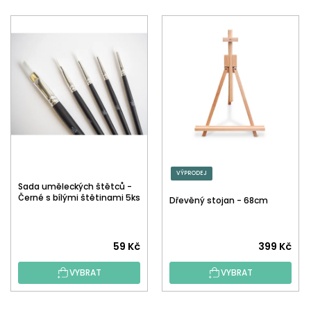
VÝPRODEJ
Sada uměleckých štětců -
Černé s bílými štětinami 5ks
Dřevěný stojan - 68cm
59 Kč
399 Kč
VYBRAT
VYBRAT
Z