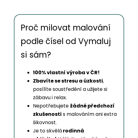
Proč milovat malování
podle čísel od Vymaluj
si sám?
100% vlastní výroba v ČR!
Zbavíte se stresu a úzkosti
,
posílíte soustředění a užijete si
zábavu i relax.
Nepotřebujete
žádné předchozí
zkušenosti
s malováním ani extra
šikovnost.
Je to skvělá
rodinná