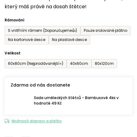
který máš právě na dosah štětce!
0,0
z
Rámování
5
S vnitřním rámem (Doporučujeme👍)
Pouze srolované plátno
hvězdiček.
Na kartonové desce
Na plastové desce
Velikost
60x80cm (Nejprodávanější⭐)
40x60cm
80x120cm
Zdarma od nás dostanete
Sada uměleckých štětců - Bambusové 4ks v
hodnotě 49 Kč
Možnosti dopravy a platby