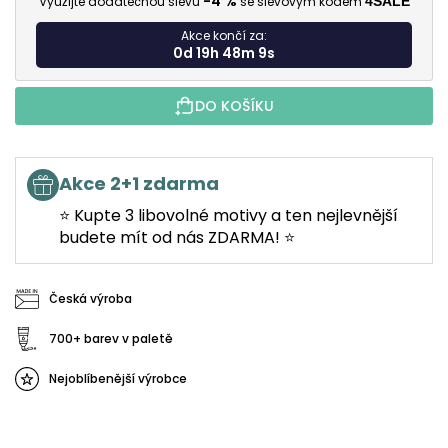
-4 %
Využijte dodatečnou slevu
se slevovým kódem
4SALE
Akce končí za:
0d 19h 48m 8s
DO KOŠÍKU
Akce 2+1 zdarma
⭐ Kupte 3 libovolné motivy a ten nejlevnější
budete mít od nás ZDARMA! ⭐
Česká výroba
700+ barev v paletě
Nejoblíbenější výrobce