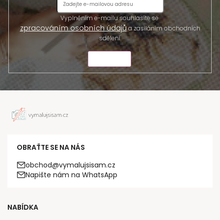
Vyplněním e-mailu souhlasíte se
zpracováním osobních údajů
a zasíláním obchodních
sdělení.
ODESLAT
OBRAŤTE SE NA NÁS
obchod@vymalujsisam.cz
Napište nám na WhatsApp
NABÍDKA