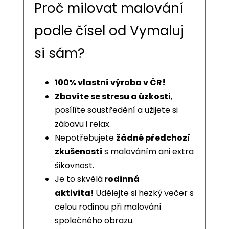
Proč milovat malování
podle čísel od Vymaluj
si sám?
100% vlastní výroba v ČR!
Zbavíte se stresu a úzkosti
,
posílíte soustředění a užijete si
zábavu i relax.
Nepotřebujete
žádné předchozí
zkušenosti
s malováním ani extra
šikovnost.
Je to skvělá
rodinná
aktivita!
Udělejte si hezký večer s
celou rodinou při malování
společného obrazu.