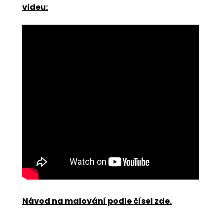
videu:
Návod na malování podle čísel zde
.