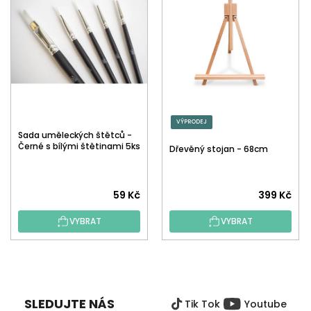
VÝPRODEJ
Sada uměleckých štětců -
Černé s bílými štětinami 5ks
Dřevěný stojan - 68cm
59 Kč
399 Kč
VYBRAT
VYBRAT
Z
Á
P
SLEDUJTE NÁS
Tik Tok
Youtube
A