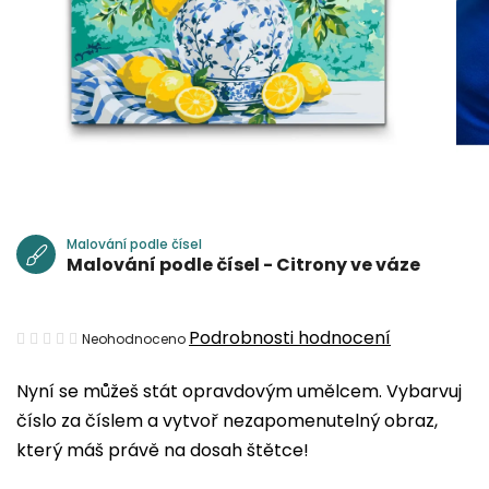
Malování podle čísel
Malování podle čísel - Citrony ve váze
Průměrné
Podrobnosti hodnocení
Neohodnoceno
hodnocení
Nyní se můžeš stát opravdovým umělcem. Vybarvuj
produktu
číslo za číslem a vytvoř nezapomenutelný obraz,
je
který máš právě na dosah štětce!
0,0
z