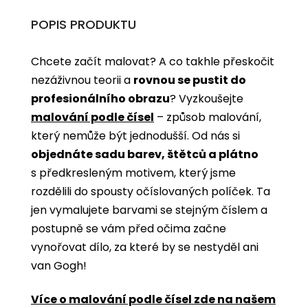
POPIS PRODUKTU
Chcete začít malovat? A co takhle přeskočit
nezáživnou teorii a
rovnou se pustit do
profesionálního obrazu
? Vyzkoušejte
malování podle čísel
­­– způsob malování,
který nemůže být jednodušší. Od nás si
objednáte sadu barev, štětců a plátno
s předkresleným motivem, který jsme
rozdělili do spousty očíslovaných políček. Ta
jen vymalujete barvami se stejným číslem a
postupně se vám před očima začne
vynořovat dílo, za které by se nestyděl ani
van Gogh!
Více o malování podle čísel zde na našem