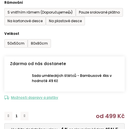
Rámování
5
S vnitřním rámem (Doporučujeme👍)
Pouze srolované plátno
hvězdiček.
Na kartonové desce
Na plastové desce
Velikost
50x50cm
80x80cm
Zdarma od nás dostanete
Sada uměleckých štětců - Bambusové 4ks v
hodnotě 49 Kč
Možnosti dopravy a platby
od
499 Kč
M