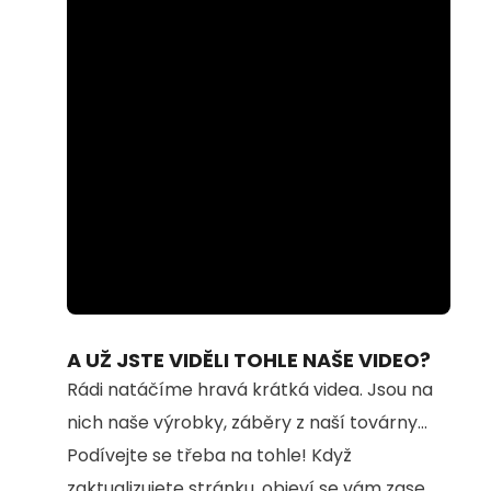
Loaded
:
Unmute
100.00%
A UŽ JSTE VIDĚLI TOHLE NAŠE VIDEO?
Rádi natáčíme hravá krátká videa. Jsou na
nich naše výrobky, záběry z naší továrny...
Podívejte se třeba na tohle! Když
zaktualizujete stránku, objeví se vám zase