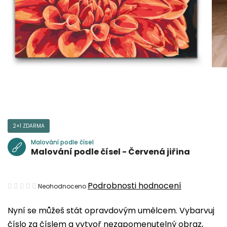
2+1 ZDARMA
Malování podle čísel
Malování podle čísel - Červená jiřina
Průměrné
Podrobnosti hodnocení
Neohodnoceno
hodnocení
Nyní se můžeš stát opravdovým umělcem. Vybarvuj
produktu
číslo za číslem a vytvoř nezapomenutelný obraz,
je