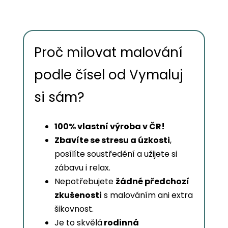
Proč milovat malování
podle čísel od Vymaluj
si sám?
100% vlastní výroba v ČR!
Zbavíte se stresu a úzkosti
,
posílíte soustředění a užijete si
zábavu i relax.
Nepotřebujete
žádné předchozí
zkušenosti
s malováním ani extra
šikovnost.
Je to skvělá
rodinná