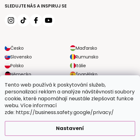
SLEDUJTE NÁS A INSPIRUJ SE
Česko
Maďarsko
Slovensko
Rumunsko
Polsko
Itálie
Německo
Španělsko
Velká Británie
Rakousko
Tento web používá k poskytování služeb,
personalizaci reklam a analýze návštěvnosti soubory
cookie, které napomáhají neustále zlepšovat funkce
SPOLEHLIVÉ MOŽNOSTI DOPRAVY
webu. Více informací
zde: https://business.safety.google/privacy/
BEZPEČNÉ MOŽNOSTI PLATBY
Nastavení