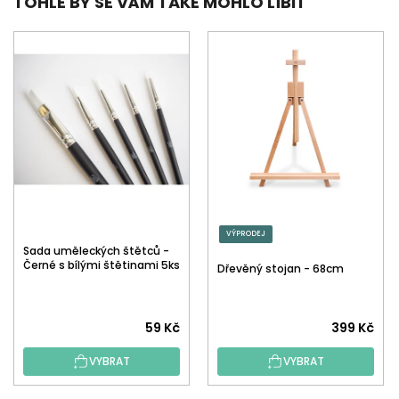
TOHLE BY SE VÁM TAKÉ MOHLO LÍBIT
VÝPRODEJ
Sada uměleckých štětců -
Černé s bílými štětinami 5ks
Dřevěný stojan - 68cm
59 Kč
399 Kč
VYBRAT
VYBRAT