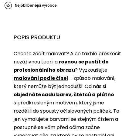
Nejoblíbenější výrobce
POPIS PRODUKTU
Chcete začít malovat? A co takhle přeskočit
nezáživnou teorii a
rovnou se pustit do
profesionálního obrazu
? Vyzkoušejte
malování podle čísel
­­– způsob malování,
který nemůže být jednodušší. Od nás si
objednáte sadu barev, štětců a plátno
s předkresleným motivem, který jsme
rozdělili do spousty očíslovaných políček. Ta
jen vymalujete barvami se stejným číslem a
postupně se vám před očima začne
vynořovat dílo, za které by se nestyděl ani