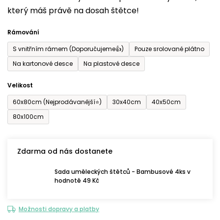
který máš právě na dosah štětce!
0,0
z
Rámování
5
S vnitřním rámem (Doporučujeme👍)
Pouze srolované plátno
hvězdiček.
Na kartonové desce
Na plastové desce
Velikost
60x80cm (Nejprodávanější⭐)
30x40cm
40x50cm
80x100cm
Zdarma od nás dostanete
Sada uměleckých štětců - Bambusové 4ks v
hodnotě 49 Kč
Možnosti dopravy a platby