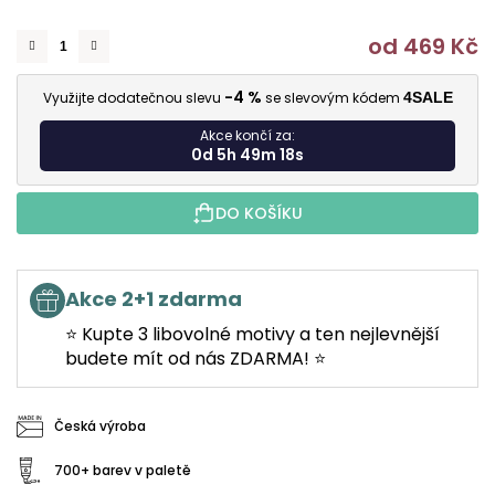
od
469 Kč
M
-4 %
Využijte dodatečnou slevu
se slevovým kódem
4SALE
Akce končí za:
0d 5h 49m 17s
DO KOŠÍKU
Akce 2+1 zdarma
⭐ Kupte 3 libovolné motivy a ten nejlevnější
budete mít od nás ZDARMA! ⭐
Česká výroba
700+ barev v paletě