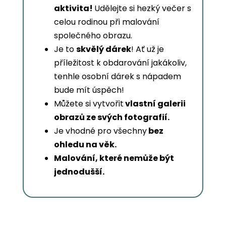
aktivita!
Udělejte si hezký večer s
celou rodinou při malování
společného obrazu.
Je to
skvělý dárek
! Ať už je
příležitost k obdarování jakákoliv,
tenhle osobní dárek s nápadem
bude mít úspěch!
Můžete si vytvořit
vlastní galerii
obrazů ze svých fotografií.
Je vhodné pro všechny
bez
ohledu na věk.
Malování, které nemůže být
jednodušší.