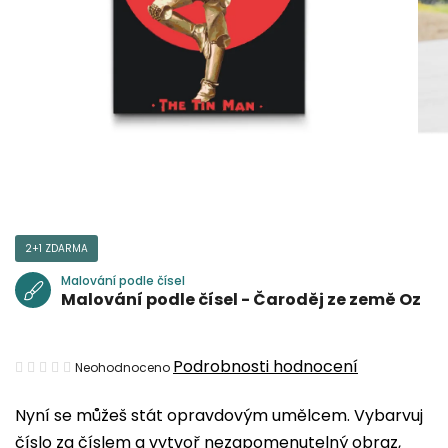
2+1 ZDARMA
Malování podle čísel
Malování podle čísel - Čaroděj ze země Oz
Průměrné
Podrobnosti hodnocení
Neohodnoceno
hodnocení
Nyní se můžeš stát opravdovým umělcem. Vybarvuj
produktu
číslo za číslem a vytvoř nezapomenutelný obraz,
je