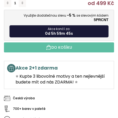
od
499 Kč
M
-5 %
Využijte dodatečnou slevu
se slevovým kódem
5PRCNT
Akce končí za:
0d 5h 59m 44s
DO KOŠÍKU
Akce 2+1 zdarma
⭐ Kupte 3 libovolné motivy a ten nejlevnější
budete mít od nás ZDARMA! ⭐
Česká výroba
700+ barev v paletě