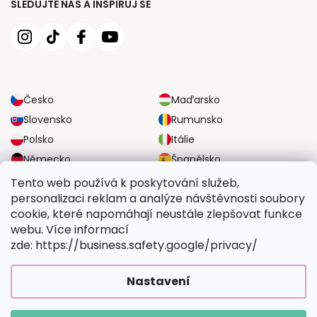
SLEDUJTE NÁS A INSPIRUJ SE
Česko
Maďarsko
Slovensko
Rumunsko
Polsko
Itálie
Německo
Španělsko
Velká Británie
Rakousko
Tento web používá k poskytování služeb,
personalizaci reklam a analýze návštěvnosti soubory
cookie, které napomáhají neustále zlepšovat funkce
SPOLEHLIVÉ MOŽNOSTI DOPRAVY
webu. Více informací
zde: https://business.safety.google/privacy/
BEZPEČNÉ MOŽNOSTI PLATBY
Nastavení