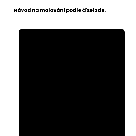
Návod na malování podle čísel zde
.