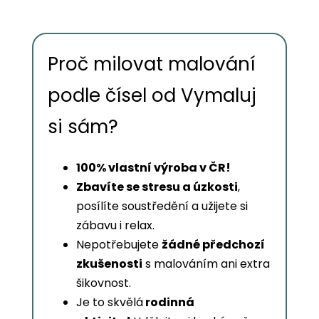
Proč milovat malování
podle čísel od Vymaluj
si sám?
100% vlastní výroba v ČR!
Zbavíte se stresu a úzkosti
,
posílíte soustředění a užijete si
zábavu i relax.
Nepotřebujete
žádné předchozí
zkušenosti
s malováním ani extra
šikovnost.
Je to skvělá
rodinná