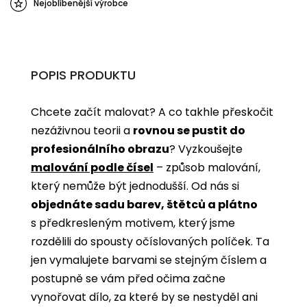
Nejoblíbenější výrobce
POPIS PRODUKTU
Chcete začít malovat? A co takhle přeskočit
nezáživnou teorii a
rovnou se pustit do
profesionálního obrazu
? Vyzkoušejte
malování podle čísel
­­– způsob malování,
který nemůže být jednodušší. Od nás si
objednáte sadu barev, štětců a plátno
s předkresleným motivem, který jsme
rozdělili do spousty očíslovaných políček. Ta
jen vymalujete barvami se stejným číslem a
postupně se vám před očima začne
vynořovat dílo, za které by se nestyděl ani