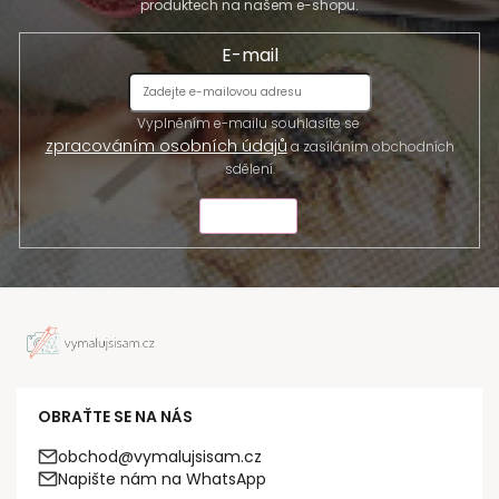
produktech na našem e-shopu.
E-mail
Vyplněním e-mailu souhlasíte se
zpracováním osobních údajů
a zasíláním obchodních
sdělení.
ODESLAT
OBRAŤTE SE NA NÁS
obchod@vymalujsisam.cz
Napište nám na WhatsApp