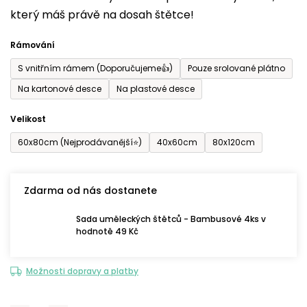
který máš právě na dosah štětce!
0,0
z
Rámování
5
S vnitřním rámem (Doporučujeme👍)
Pouze srolované plátno
hvězdiček.
Na kartonové desce
Na plastové desce
Velikost
60x80cm (Nejprodávanější⭐)
40x60cm
80x120cm
Zdarma od nás dostanete
Sada uměleckých štětců - Bambusové 4ks v
hodnotě 49 Kč
Možnosti dopravy a platby