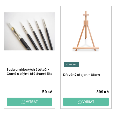
VÝPRODEJ
Sada uměleckých štětců -
Černé s bílými štětinami 5ks
Dřevěný stojan - 68cm
59 Kč
399 Kč
VYBRAT
VYBRAT
Z