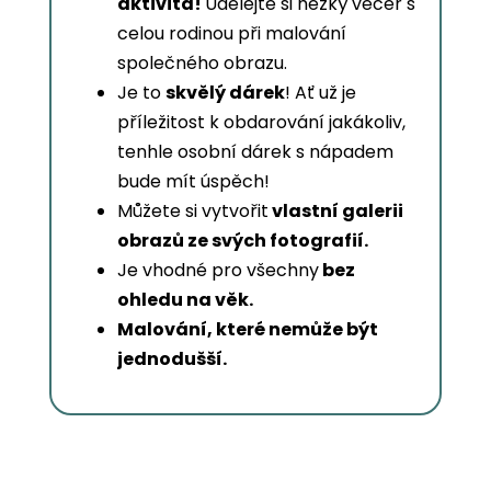
aktivita!
Udělejte si hezký večer s
celou rodinou při malování
společného obrazu.
Je to
skvělý dárek
! Ať už je
příležitost k obdarování jakákoliv,
tenhle osobní dárek s nápadem
bude mít úspěch!
Můžete si vytvořit
vlastní galerii
obrazů ze svých fotografií.
Je vhodné pro všechny
bez
ohledu na věk.
Malování, které nemůže být
jednodušší.