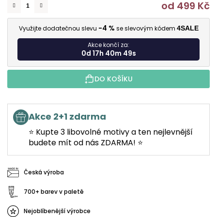
od
499 Kč
M
-4 %
Využijte dodatečnou slevu
se slevovým kódem
4SALE
Akce končí za:
0d 17h 40m 48s
DO KOŠÍKU
Akce 2+1 zdarma
⭐ Kupte 3 libovolné motivy a ten nejlevnější
budete mít od nás ZDARMA! ⭐
Česká výroba
700+ barev v paletě
Nejoblíbenější výrobce