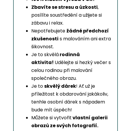
Zbavíte se stresu a úzkosti
,
posílíte soustředění a užijete si
zábavu i relax.
Nepotřebujete
žádné předchozí
zkušenosti
s malováním ani extra
šikovnost.
Je to skvělá
rodinná
aktivita!
Udělejte si hezký večer s
celou rodinou při malování
společného obrazu.
Je to
skvělý dárek
! Ať už je
příležitost k obdarování jakákoliv,
tenhle osobní dárek s nápadem
bude mít úspěch!
Můžete si vytvořit
vlastní galerii
obrazů ze svých fotografií.