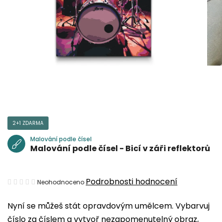
2+1 ZDARMA
Malování podle čísel
Malování podle čísel - Bicí v záři reflektorů
Průměrné
Podrobnosti hodnocení
Neohodnoceno
hodnocení
Nyní se můžeš stát opravdovým umělcem. Vybarvuj
produktu
číslo za číslem a vytvoř nezapomenutelný obraz,
je