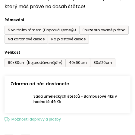
který máš právě na dosah štětce!
0,0
z
Rámování
5
S vnitřním rámem (Doporučujeme👍)
Pouze srolované plátno
hvězdiček.
Na kartonové desce
Na plastové desce
Velikost
60x80cm (Nejprodávanější⭐)
40x60cm
80x120cm
Zdarma od nás dostanete
Sada uměleckých štětců - Bambusové 4ks v
hodnotě 49 Kč
Možnosti dopravy a platby