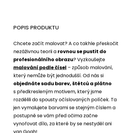
POPIS PRODUKTU
Chcete začít malovat? A co takhle přeskočit
nezáživnou teorii a
rovnou se pustit do
profesionálního obrazu
? Vyzkoušejte
malování podle čísel
­­– způsob malování,
který nemůže být jednodušší. Od nás si
objednáte sadu barev, štětců a plátno
s předkresleným motivem, který jsme
rozdělili do spousty očíslovaných políček. Ta
jen vymalujete barvami se stejným číslem a
postupně se vám před očima začne
vynořovat dílo, za které by se nestyděl ani
van Gogh!