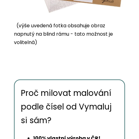
(výše uvedená fotka obsahuje obraz
napnutý na blind rámu - tato možnost je
volitelná)
Proč milovat malování
podle čísel od Vymaluj
si sám?
100% vlastní výroba v ČR!