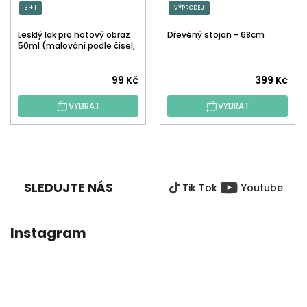
3 + 1
VÝPRODEJ
Lesklý lak pro hotový obraz
Dřevěný stojan - 68cm
50ml (malování podle čísel,
tečkování)
Průměrné
99 Kč
399 Kč
hodnocení
VYBRAT
VYBRAT
produktu
je
5,0
Z
z
Á
5
P
hvězdiček.
SLEDUJTE NÁS
Tik Tok
Youtube
A
T
Í
Instagram