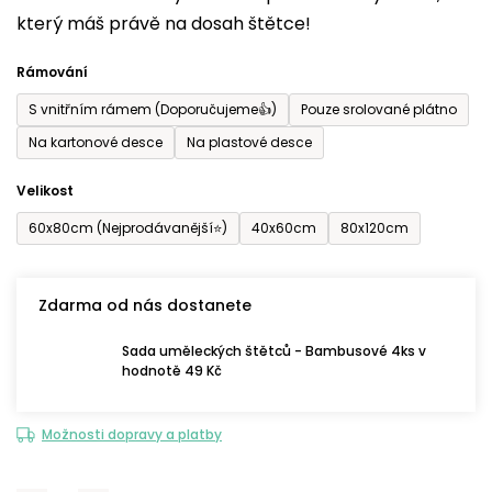
který máš právě na dosah štětce!
0,0
z
Rámování
5
S vnitřním rámem (Doporučujeme👍)
Pouze srolované plátno
hvězdiček.
Na kartonové desce
Na plastové desce
Velikost
60x80cm (Nejprodávanější⭐)
40x60cm
80x120cm
Zdarma od nás dostanete
Sada uměleckých štětců - Bambusové 4ks v
hodnotě 49 Kč
Možnosti dopravy a platby