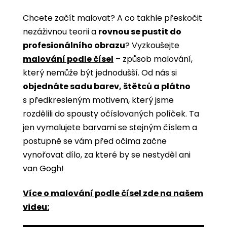
Chcete začít malovat? A co takhle přeskočit
nezáživnou teorii a
rovnou se pustit do
profesionálního obrazu
? Vyzkoušejte
malování podle čísel
­­– způsob malování,
který nemůže být jednodušší. Od nás si
objednáte sadu barev, štětců a plátno
s předkresleným motivem, který jsme
rozdělili do spousty očíslovaných políček. Ta
jen vymalujete barvami se stejným číslem a
postupně se vám před očima začne
vynořovat dílo, za které by se nestyděl ani
van Gogh!
Více o malování podle čísel zde na našem
videu: