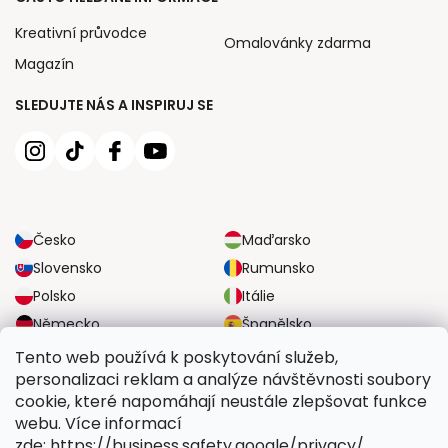
Kreativní průvodce
Omalovánky zdarma
Magazín
SLEDUJTE NÁS A INSPIRUJ SE
Česko
Maďarsko
Slovensko
Rumunsko
Polsko
Itálie
Německo
Španělsko
Velká Británie
Rakousko
Tento web používá k poskytování služeb,
personalizaci reklam a analýze návštěvnosti soubory
cookie, které napomáhají neustále zlepšovat funkce
SPOLEHLIVÉ MOŽNOSTI DOPRAVY
webu. Více informací
zde: https://business.safety.google/privacy/