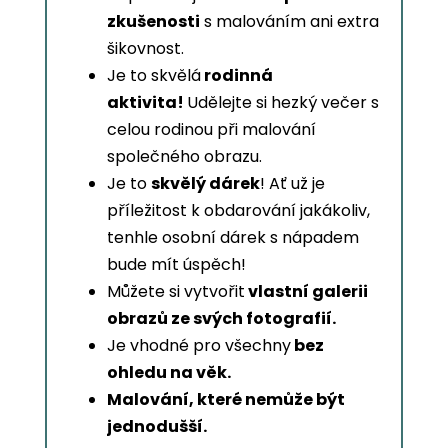
zkušenosti
s malováním ani extra
šikovnost.
Je to skvělá
rodinná
aktivita!
Udělejte si hezký večer s
celou rodinou při malování
společného obrazu.
Je to
skvělý dárek
! Ať už je
příležitost k obdarování jakákoliv,
tenhle osobní dárek s nápadem
bude mít úspěch!
Můžete si vytvořit
vlastní galerii
obrazů ze svých fotografií.
Je vhodné pro všechny
bez
ohledu na věk.
Malování, které nemůže být
jednodušší.