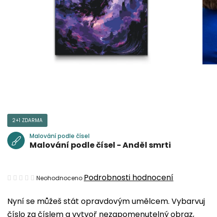
2+1 ZDARMA
Malování podle čísel
Malování podle čísel - Anděl smrti
Průměrné
Podrobnosti hodnocení
Neohodnoceno
hodnocení
Nyní se můžeš stát opravdovým umělcem. Vybarvuj
produktu
číslo za číslem a vytvoř nezapomenutelný obraz,
je