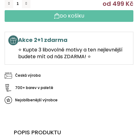
od
499 Kč
M
DO KOŠÍKU
Akce 2+1 zdarma
⭐ Kupte 3 libovolné motivy a ten nejlevnější
budete mít od nás ZDARMA! ⭐
Česká výroba
700+ barev v paletě
Nejoblíbenější výrobce
POPIS PRODUKTU