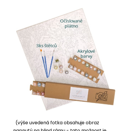
(výše uvedená fotka obsahuje obraz
napnutý na blind rámu - tato možnost je