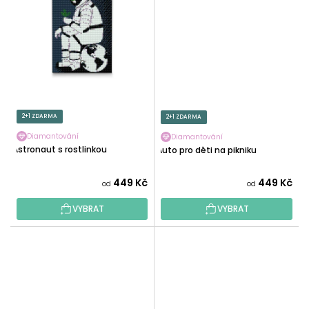
2+1 ZDARMA
2+1 ZDARMA
Diamantování
Diamantování
Astronaut s rostlinkou
Auto pro děti na pikniku
449 Kč
449 Kč
od
od
VYBRAT
VYBRAT