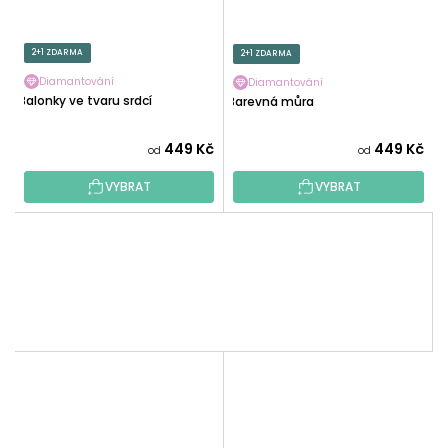
2+1 ZDARMA
2+1 ZDARMA
Diamantování
Diamantování
Balonky ve tvaru srdcí
Barevná můra
449 Kč
449 Kč
od
od
VYBRAT
VYBRAT