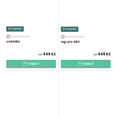
2+1 ZDARMA
2+1 ZDARMA
Diamantování
Diamantování
Avokádko
Bagr pro děti
449 Kč
449 Kč
od
od
VYBRAT
VYBRAT