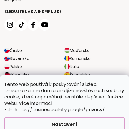
SLEDUJTE NÁS A INSPIRUJ SE
Česko
Maďarsko
Slovensko
Rumunsko
Polsko
Itálie
Německo
Španělsko
Velká Británie
Rakousko
Tento web používá k poskytování služeb,
personalizaci reklam a analýze návštěvnosti soubory
cookie, které napomáhají neustále zlepšovat funkce
SPOLEHLIVÉ MOŽNOSTI DOPRAVY
webu. Více informací
zde: https://business.safety.google/privacy/
BEZPEČNÉ MOŽNOSTI PLATBY
Nastavení