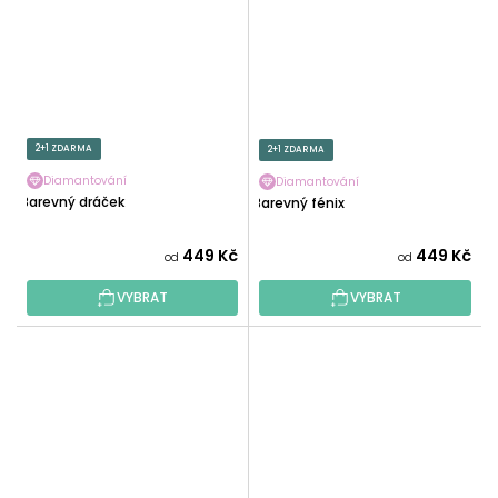
2+1 ZDARMA
2+1 ZDARMA
Diamantování
Diamantování
Barevný dráček
Barevný fénix
449 Kč
449 Kč
od
od
VYBRAT
VYBRAT