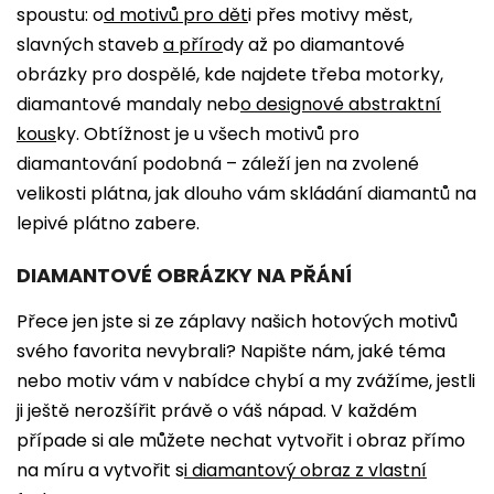
spoustu: o
d
motivů pro dět
i
přes motivy měst,
slavných staveb
a
příro
dy
až po diamantové
obrázky pro dospělé, kde najdete třeba motorky,
diamantové mandaly neb
o
designové abstraktní
kous
ky
. Obtížnost je u všech motivů pro
diamantování podobná – záleží jen na zvolené
velikosti plátna, jak dlouho vám skládání diamantů na
lepivé plátno zabere.
DIAMANTOVÉ OBRÁZKY NA PŘÁNÍ
Přece jen jste si ze záplavy našich hotových motivů
svého favorita nevybrali? Napište nám, jaké téma
nebo motiv vám v nabídce chybí a my zvážíme, jestli
ji ještě nerozšířit právě o váš nápad. V každém
případe si ale můžete nechat vytvořit i obraz přímo
na míru a vytvořit s
i
diamantový obraz z vlastní