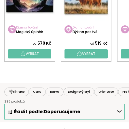
Diamantování
Diamantování
Magický úplněk
Býk na pastvě
579 Kč
519 Kč
od
od
VYBRAT
VYBRAT
Filtrace
Cena
Barva
Designový styl
Orientace
Pro 
295 produktů
Ř
Řadit podle:
Doporučujeme
A
Z
E