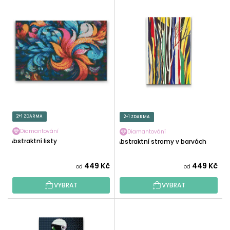
V
N
Ý
Í
P
P
I
R
S
O
P
D
R
U
O
K
D
T
U
2+1 ZDARMA
2+1 ZDARMA
Ů
K
Diamantování
Diamantování
T
Abstraktní listy
Abstraktní stromy v barvách
Ů
449 Kč
449 Kč
od
od
VYBRAT
VYBRAT