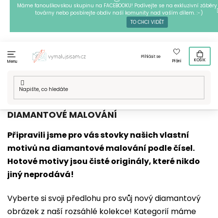
Přejít
Máme fanouškovskou skupinu na FACEBOOKU! Podívejte se na exkluzivní záběry 
továrny nebo posbírejte obdiv naší komunity nad vaším dílem. :-)
na
TO CHCI VIDĚT
obsah
Přihlásit se
KOŠÍK
Přání
Menu
Domů
/
Techniky
/
Diamantové malování
/
Naše motivy
DIAMANTOVÉ MALOVÁNÍ
Připravili jsme pro vás stovky našich vlastní
motivů na diamantové malování podle čísel.
Hotové motivy jsou čisté originály, které nikdo
jiný neprodává!
Vyberte si svoji předlohu pro svůj nový diamantový
obrázek z naší rozsáhlé kolekce! Kategorií máme