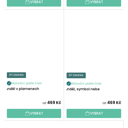
VYBRAT
VYBRAT
2+1 ZDARMA
2+1 ZDARMA
Malování podle čísel
Malování podle čísel
Anděl v plamenech
Anděl, symbol nebe
469 Kč
469 Kč
od
od
VYBRAT
VYBRAT