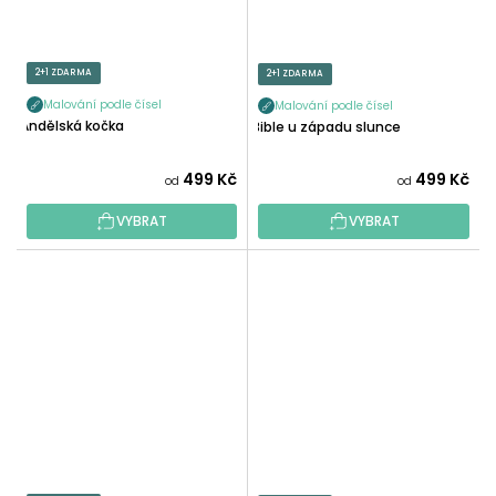
2+1 ZDARMA
2+1 ZDARMA
Malování podle čísel
Malování podle čísel
Andělská kočka
Bible u západu slunce
499 Kč
499 Kč
od
od
VYBRAT
VYBRAT