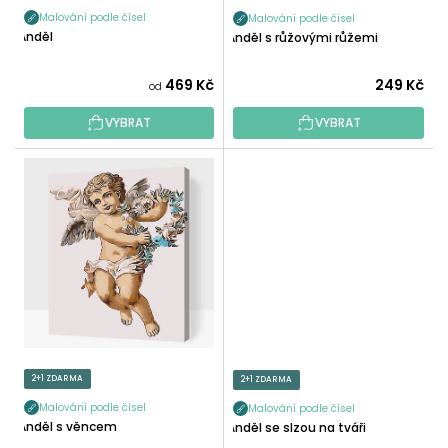
K
Malování podle čísel
Malování podle čísel
T
Anděl
Anděl s růžovými růžemi
Ů
469 Kč
249 Kč
od
VYBRAT
VYBRAT
2+1 ZDARMA
2+1 ZDARMA
Malování podle čísel
Malování podle čísel
Anděl s věncem
Anděl se slzou na tváři