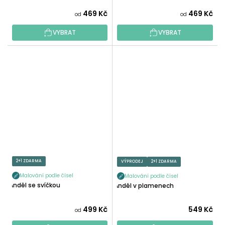
469 Kč
469 Kč
od
od
VYBRAT
VYBRAT
2+1 ZDARMA
VÝPRODEJ
2+1 ZDARMA
Malování podle čísel
Malování podle čísel
Anděl se svíčkou
Anděl v plamenech
499 Kč
549 Kč
od