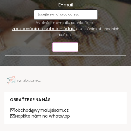
E-mail
Vyplněním e-mailu souhlasíte se
zpracováním osobních údajů
a zasíláním obchodních
sdělení.
ODESLAT
OBRAŤTE SE NA NÁS
obchod@vymalujsisam.cz
Napište nám na WhatsApp