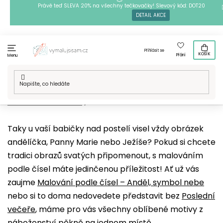
Přejít
Právě teď SLEVA 20% na všechny tečkovačky! Slevový kód: DOT20
DETAIL AKCE
na
obsah
Přihlásit se
KOŠÍK
Přání
Menu
Domů
/
Techniky
/
Malování podle čísel
/
Naše motivy
/
Esoterika a duchovno
/
Náboženství
Taky u vaší babičky nad postelí visel vždy obrázek
andělíčka, Panny Marie nebo Ježíše? Pokud si chcete
tradici obrazů svatých připomenout, s malováním
podle čísel máte jedinčenou příležitost! Ať už vás
zaujme
Malování podle čísel – Anděl, symbol nebe
nebo si to doma nedovedete představit bez
Poslední
večeře
, máme pro vás všechny oblíbené motivy z
náboženství pěkně na jednom místě.