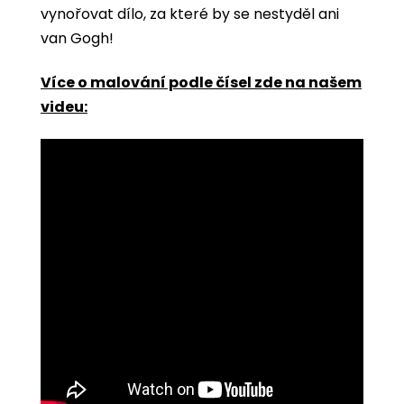
vynořovat dílo, za které by se nestyděl ani
van Gogh!
Více o malování podle čísel zde na našem
videu: