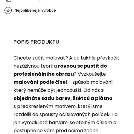
Nejoblíbenější výrobce
POPIS PRODUKTU
Chcete začít malovat? A co takhle přeskočit
nezáživnou teorii a
rovnou se pustit do
profesionálního obrazu
? Vyzkoušejte
malování podle čísel
­­– způsob malování,
který nemůže být jednodušší. Od nás si
objednáte sadu barev, štětců a plátno
s předkresleným motivem, který jsme
rozdělili do spousty očíslovaných políček. Ta
jen vymalujete barvami se stejným číslem a
postupně se vám před očima začne