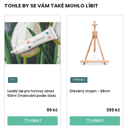
TOHLE BY SE VÁM TAKÉ MOHLO LÍBIT
3 + 1
VÝPRODEJ
Lesklý lak pro hotový obraz
Dřevěný stojan - 68cm
50ml (malování podle čísel,
tečkování)
Průměrné
99 Kč
399 Kč
hodnocení
VYBRAT
VYBRAT
produktu