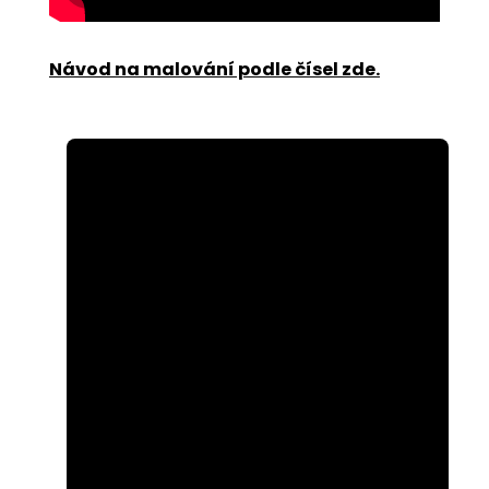
Návod na malování podle čísel zde
.