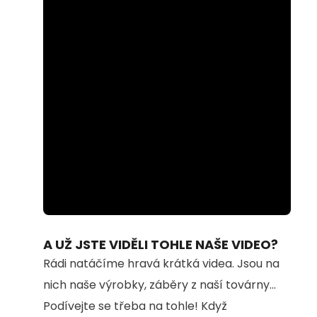
Loaded
:
Unmute
100.00%
A UŽ JSTE VIDĚLI TOHLE NAŠE VIDEO?
Rádi natáčíme hravá krátká videa. Jsou na
nich naše výrobky, záběry z naší továrny...
Podívejte se třeba na tohle! Když