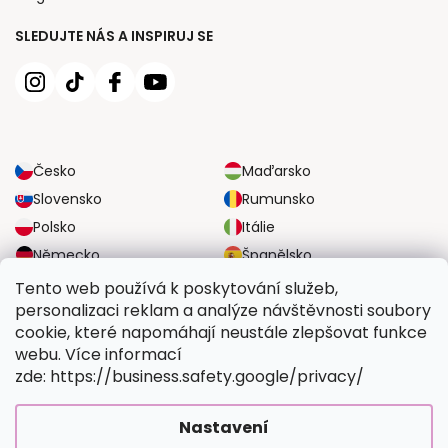
SLEDUJTE NÁS A INSPIRUJ SE
Česko
Maďarsko
Slovensko
Rumunsko
Polsko
Itálie
Německo
Španělsko
Velká Británie
Rakousko
Tento web používá k poskytování služeb,
personalizaci reklam a analýze návštěvnosti soubory
cookie, které napomáhají neustále zlepšovat funkce
SPOLEHLIVÉ MOŽNOSTI DOPRAVY
webu. Více informací
zde: https://business.safety.google/privacy/
BEZPEČNÉ MOŽNOSTI PLATBY
Nastavení