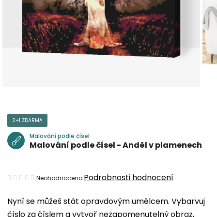
2+1 ZDARMA
Malování podle čísel
Malování podle čísel - Anděl v plamenech
Průměrné
Podrobnosti hodnocení
Neohodnoceno
hodnocení
Nyní se můžeš stát opravdovým umělcem. Vybarvuj
produktu
číslo za číslem a vytvoř nezapomenutelný obraz,
je