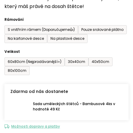
který máš právě na dosah štětce!
0,0
z
Rámování
5
S vnitřním rámem (Doporučujeme👍)
Pouze srolované plátno
hvězdiček.
Na kartonové desce
Na plastové desce
Velikost
60x80cm (Nejprodávanější⭐)
30x40cm
40x50cm
80x100cm
Zdarma od nás dostanete
Sada uměleckých štětců - Bambusové 4ks v
hodnotě 49 Kč
Možnosti dopravy a platby