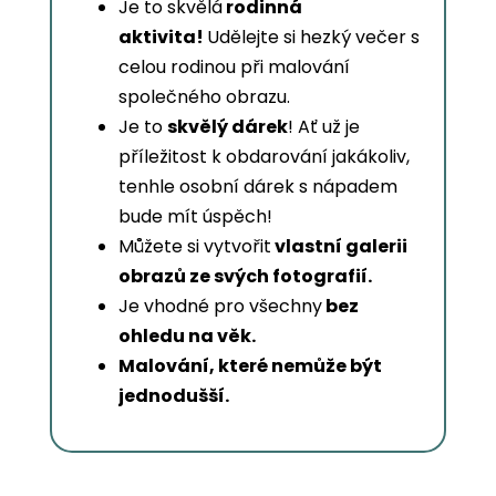
Je to skvělá
rodinná
aktivita!
Udělejte si hezký večer s
celou rodinou při malování
společného obrazu.
Je to
skvělý dárek
! Ať už je
příležitost k obdarování jakákoliv,
tenhle osobní dárek s nápadem
bude mít úspěch!
Můžete si vytvořit
vlastní galerii
obrazů ze svých fotografií.
Je vhodné pro všechny
bez
ohledu na věk.
Malování, které nemůže být
jednodušší.