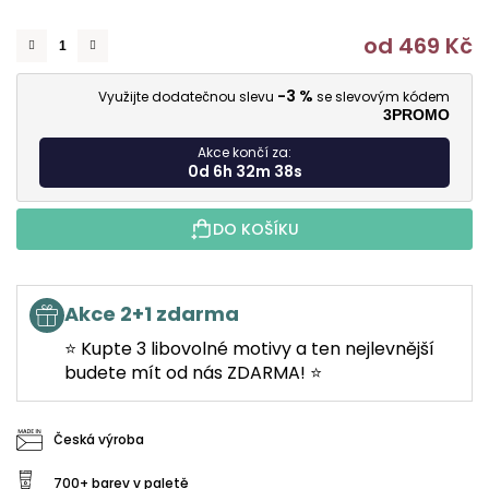
od
469 Kč
M
-3 %
Využijte dodatečnou slevu
se slevovým kódem
3PROMO
Akce končí za:
0d 6h 32m 38s
DO KOŠÍKU
Akce 2+1 zdarma
⭐ Kupte 3 libovolné motivy a ten nejlevnější
budete mít od nás ZDARMA! ⭐
Česká výroba
700+ barev v paletě