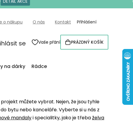
0
DETAIL AKCE
e o nákupu
O nás
Kontakt
Přihlášení
ihlásit se
Vaše přání
PRÁZDNÝ KOŠÍK
NÁKUPNÍ
KOŠÍK
py na dárky
Rádce
í projekt můžete vybrat. Nejen, že jsou tyhle
do bytu nebo kanceláře. Vyberte si u nás z
inové mandaly
i specialitky, jako je třeba
želva