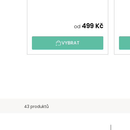
499 Kč
od
VYBRAT
43 produktů