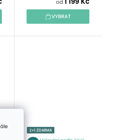
č
1 199 Kč
od
Ů
VYBRAT
tále
2+1 ZDARMA