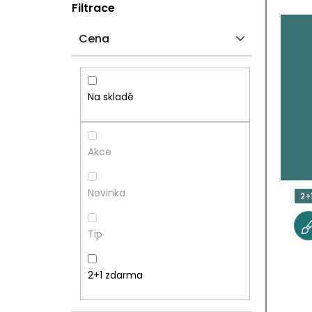
P
V
Filtrace
O
Ý
Cena
S
P
T
I
Na skladě
R
S
A
P
Akce
N
R
Novinka
2+
N
O
Tip
Í
D
P
U
2+1 zdarma
A
K