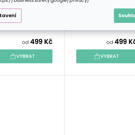
ttps://business.safety.google/privacy/
Duhová želva
Fialová mandala
tavení
Souhl
499 Kč
499 K
od
od
VYBRAT
VYBRAT