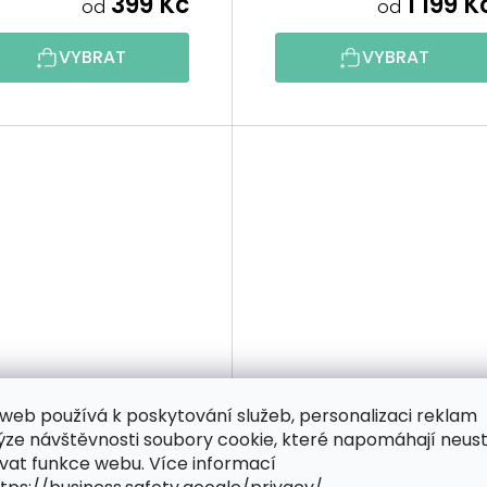
399 Kč
1 199 K
od
od
VYBRAT
VYBRAT
web používá k poskytování služeb, personalizaci reklam
ýze návštěvnosti soubory cookie, které napomáhají neus
1 ZDARMA
2+1 ZDARMA
vat funkce webu. Více informací
Malování podle čísel
Malování podle čísel