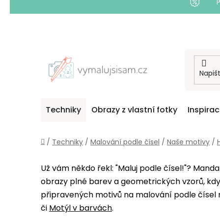
Přejít
na
obsah
Techniky
Obrazy z vlastní fotky
Inspira
Domů
/
Techniky
/
Malování podle čísel
/
Naše motivy
/
Už vám někdo řekl: "Maluj podle čísel!"? Mandala
obrazy plné barev a geometrických vzorů, když
připravených motivů na malování podle čísel
či
Motýl v barvách
.