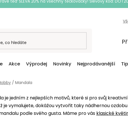
Právě teď SLEVA 20% na všechny tečkovačky! Slevový kód: DOT2
Vš
Př
ce
Akce
Výprodej
Novinky
Nejprodávanější
Ti
Hobby
/
Mandala
 je jedním z nejlepších motivů, které si pro svůj kreativn
 je vymalujete, dokážou vytvořit taky nádhernou ozdobu 
 mandalu podle svého gusta. Máme pro vás
klasické květ