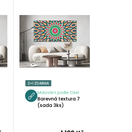
Z
E
N
Í
P
R
O
2+1 ZDARMA
D
Malování podle čísel
Barevná textura 7
U
(sada 3ks)
K
T