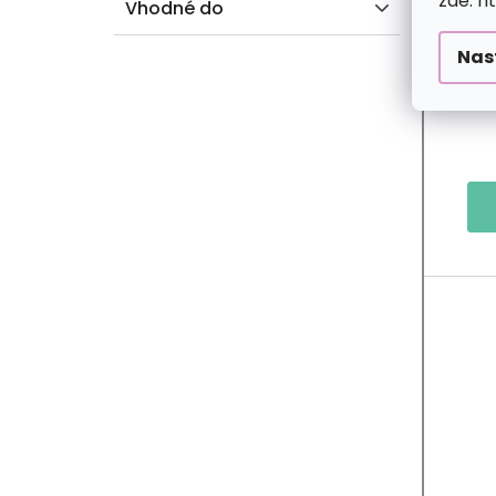
zde: h
Vhodné do
Nas