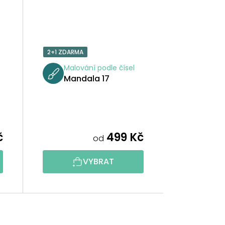
2+1 ZDARMA
Malování podle čísel
Mandala 17
č
499 Kč
od
VYBRAT