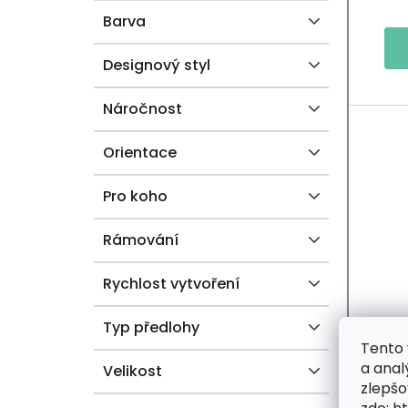
Barva
N
T
E
Ů
Designový styl
L
Náročnost
Orientace
Pro koho
Rámování
Rychlost vytvoření
Typ předlohy
Tento 
a anal
Velikost
2+
zlepšo