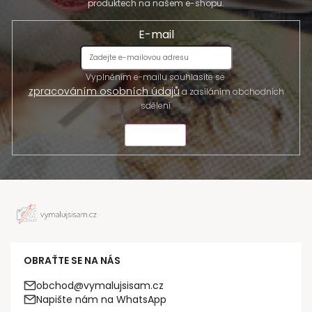
produktech na našem e-shopu.
E-mail
Vyplněním e-mailu souhlasíte se
zpracováním osobních údajů
a zasíláním obchodních
sdělení.
ODESLAT
OBRAŤTE SE NA NÁS
obchod@vymalujsisam.cz
Napište nám na WhatsApp