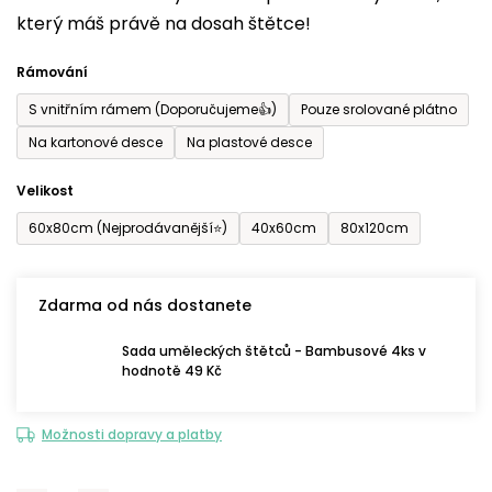
který máš právě na dosah štětce!
0,0
z
Rámování
5
S vnitřním rámem (Doporučujeme👍)
Pouze srolované plátno
hvězdiček.
Na kartonové desce
Na plastové desce
Velikost
60x80cm (Nejprodávanější⭐)
40x60cm
80x120cm
Zdarma od nás dostanete
Sada uměleckých štětců - Bambusové 4ks v
hodnotě 49 Kč
Možnosti dopravy a platby