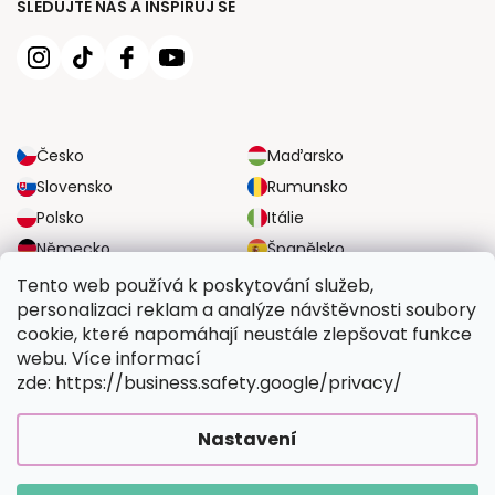
SLEDUJTE NÁS A INSPIRUJ SE
Česko
Maďarsko
Slovensko
Rumunsko
Polsko
Itálie
Německo
Španělsko
Velká Británie
Rakousko
Tento web používá k poskytování služeb,
personalizaci reklam a analýze návštěvnosti soubory
cookie, které napomáhají neustále zlepšovat funkce
SPOLEHLIVÉ MOŽNOSTI DOPRAVY
webu. Více informací
zde: https://business.safety.google/privacy/
BEZPEČNÉ MOŽNOSTI PLATBY
Nastavení