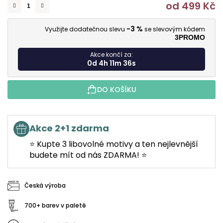
od
499 Kč
M
-3 %
Využijte dodatečnou slevu
se slevovým kódem
3PROMO
Akce končí za:
0d 4h 11m 35s
DO KOŠÍKU
Akce 2+1 zdarma
⭐ Kupte 3 libovolné motivy a ten nejlevnější
budete mít od nás ZDARMA! ⭐
Česká výroba
700+ barev v paletě