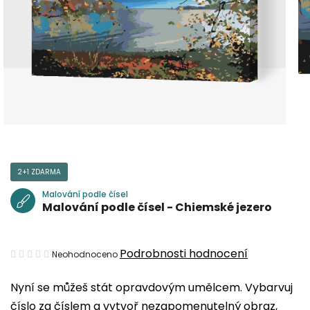
2+1 ZDARMA
Malování podle čísel
Malování podle čísel - Chiemské jezero
Průměrné
Podrobnosti hodnocení
Neohodnoceno
hodnocení
Nyní se můžeš stát opravdovým umělcem. Vybarvuj
produktu
číslo za číslem a vytvoř nezapomenutelný obraz,
je