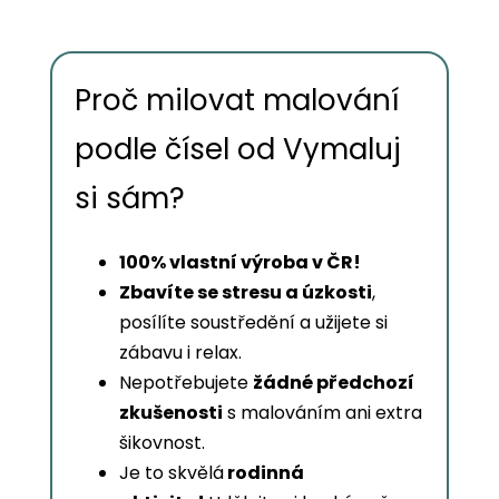
Proč milovat malování
podle čísel od Vymaluj
si sám?
100% vlastní výroba v ČR!
Zbavíte se stresu a úzkosti
,
posílíte soustředění a užijete si
zábavu i relax.
Nepotřebujete
žádné předchozí
zkušenosti
s malováním ani extra
šikovnost.
Je to skvělá
rodinná