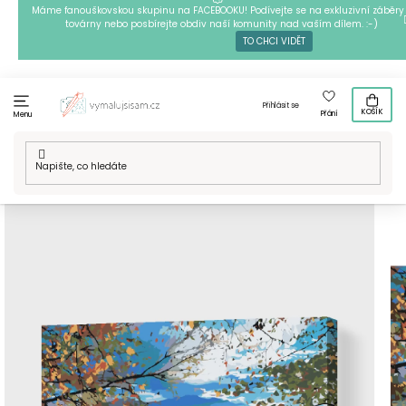
Přejít
Máme fanouškovskou skupinu na FACEBOOKU! Podívejte se na exkluzivní záběry 
továrny nebo posbírejte obdiv naší komunity nad vaším dílem. :-)
na
TO CHCI VIDĚT
obsah
Přihlásit se
KOŠÍK
Přání
Menu
Domů
/
Techniky
/
Malování podle čísel
/
Malování podle čísel
- Chiemské jezero