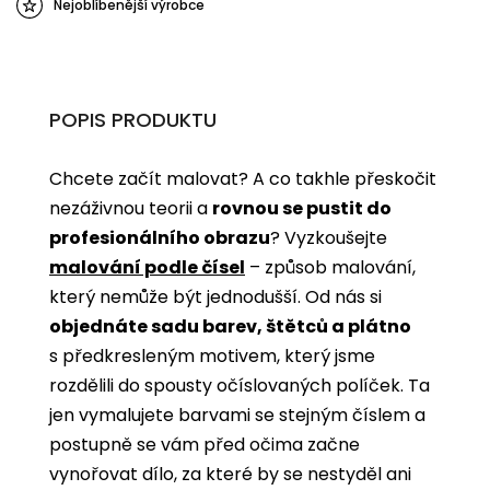
Nejoblíbenější výrobce
POPIS PRODUKTU
Chcete začít malovat? A co takhle přeskočit
nezáživnou teorii a
rovnou se pustit do
profesionálního obrazu
? Vyzkoušejte
malování podle čísel
­­– způsob malování,
který nemůže být jednodušší. Od nás si
objednáte sadu barev, štětců a plátno
s předkresleným motivem, který jsme
rozdělili do spousty očíslovaných políček. Ta
jen vymalujete barvami se stejným číslem a
postupně se vám před očima začne
vynořovat dílo, za které by se nestyděl ani