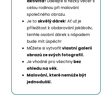
aktivita!
Udělejte si hezký večer s
celou rodinou při malování
společného obrazu.
Je to
skvělý dárek
! Ať už je
příležitost k obdarování jakákoliv,
tenhle osobní dárek s nápadem
bude mít úspěch!
Můžete si vytvořit
vlastní galerii
obrazů ze svých fotografií.
Je vhodné pro všechny
bez
ohledu na věk.
Malování, které nemůže být
jednodušší.