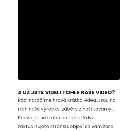
Loaded
:
Unmute
100.00%
A UŽ JSTE VIDĚLI TOHLE NAŠE VIDEO?
Rádi natáčíme hravá krátká videa. Jsou na
nich naše výrobky, záběry z naší továrny...
Podívejte se třeba na tohle! Když
zaktualizujete stránku, objeví se vám zase