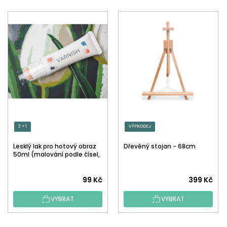
3 + 1
VÝPRODEJ
Lesklý lak pro hotový obraz
Dřevěný stojan - 68cm
50ml (malování podle čísel,
tečkování)
Průměrné
99 Kč
399 Kč
hodnocení
VYBRAT
VYBRAT
produktu
je
5,0
Z