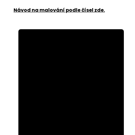
Návod na malování podle čísel zde
.