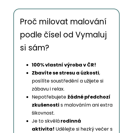
Proč milovat malování
podle čísel od Vymaluj
si sám?
100% vlastní výroba v ČR!
Zbavíte se stresu a úzkosti
,
posílíte soustředění a užijete si
zábavu i relax.
Nepotřebujete
žádné předchozí
zkušenosti
s malováním ani extra
šikovnost.
Je to skvělá
rodinná
aktivita!
Udělejte si hezký večer s