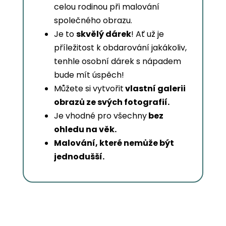
celou rodinou při malování
společného obrazu.
Je to
skvělý dárek
! Ať už je
příležitost k obdarování jakákoliv,
tenhle osobní dárek s nápadem
bude mít úspěch!
Můžete si vytvořit
vlastní galerii
obrazů ze svých fotografií.
Je vhodné pro všechny
bez
ohledu na věk.
Malování, které nemůže být
jednodušší.