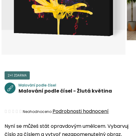
2+1 ZDARMA
Malování podle čísel
Malování podle čísel - Žlutá květina
Průměrné
Podrobnosti hodnocení
Neohodnoceno
hodnocení
Nyní se můžeš stát opravdovým umělcem. Vybarvuj
produktu
číslo za číslem a vytvoř nezapomenutelný obraz,
je