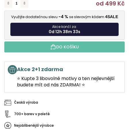
od
499 Kč
M
-4 %
Využijte dodatečnou slevu
se slevovým kódem
4SALE
Akce končí za:
0d 12h 38m 32s
DO KOŠÍKU
Akce 2+1 zdarma
⭐ Kupte 3 libovolné motivy a ten nejlevnější
budete mít od nás ZDARMA! ⭐
Česká výroba
700+ barev v paletě
Nejoblíbenější výrobce