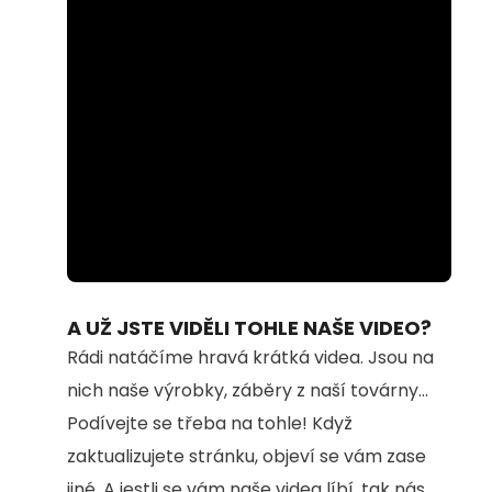
Loaded
:
Unmute
59.44%
A UŽ JSTE VIDĚLI TOHLE NAŠE VIDEO?
Rádi natáčíme hravá krátká videa. Jsou na
nich naše výrobky, záběry z naší továrny...
Podívejte se třeba na tohle! Když
zaktualizujete stránku, objeví se vám zase
jiné. A jestli se vám naše videa líbí, tak nás