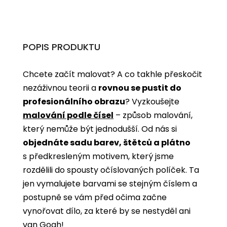
POPIS PRODUKTU
Chcete začít malovat? A co takhle přeskočit
nezáživnou teorii a
rovnou se pustit do
profesionálního obrazu
? Vyzkoušejte
malování podle čísel
­­– způsob malování,
který nemůže být jednodušší. Od nás si
objednáte sadu barev, štětců a plátno
s předkresleným motivem, který jsme
rozdělili do spousty očíslovaných políček. Ta
jen vymalujete barvami se stejným číslem a
postupně se vám před očima začne
vynořovat dílo, za které by se nestyděl ani
van Gogh!