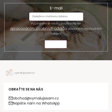
E-mail
Vyplněním e-mailu souhlasíte se
zpracováním osobních údajů
a zasíláním obchodních
sdělení.
ODESLAT
OBRAŤTE SE NA NÁS
obchod@vymalujsisam.cz
Napište nám na WhatsApp