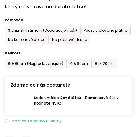
který máš právě na dosah štětce!
0,0
z
Rámování
5
S vnitřním rámem (Doporučujeme👍)
Pouze srolované plátno
hvězdiček.
Na kartonové desce
Na plastové desce
Velikost
60x80cm (Nejprodávanější⭐)
40x60cm
80x120cm
Zdarma od nás dostanete
Sada uměleckých štětců - Bambusové 4ks v
hodnotě 49 Kč
Možnosti dopravy a platby