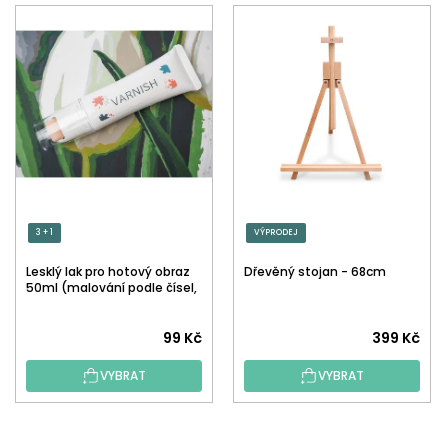
3 + 1
VÝPRODEJ
Lesklý lak pro hotový obraz
Dřevěný stojan - 68cm
50ml (malování podle čísel,
tečkování)
Průměrné
99 Kč
399 Kč
hodnocení
VYBRAT
VYBRAT
produktu
je
5,0
Z