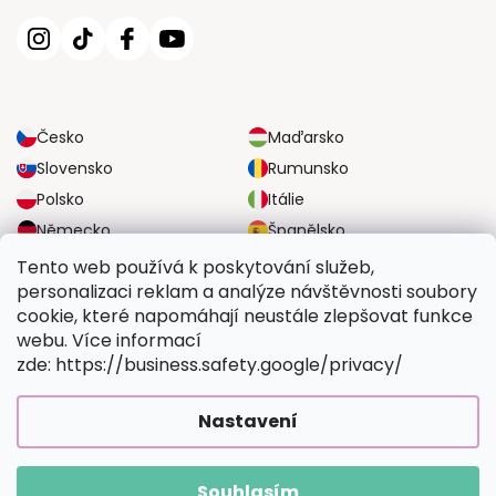
Česko
Maďarsko
Slovensko
Rumunsko
Polsko
Itálie
Německo
Španělsko
Velká Británie
Rakousko
Tento web používá k poskytování služeb,
personalizaci reklam a analýze návštěvnosti soubory
cookie, které napomáhají neustále zlepšovat funkce
SPOLEHLIVÉ MOŽNOSTI DOPRAVY
webu. Více informací
zde: https://business.safety.google/privacy/
BEZPEČNÉ MOŽNOSTI PLATBY
Nastavení
Souhlasím
Copyright 2026
Vymalujsisam.cz
. Všechna práva vyhrazena.