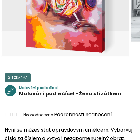
2+1 ZDARMA
Malování podle čísel
Malování podle čísel - Žena s lízátkem
Průměrné
Podrobnosti hodnocení
Neohodnoceno
hodnocení
Nyní se můžeš stát opravdovým umělcem. Vybarvuj
produktu
číslo za číslem a vytvoř nezapomenutelný obraz,
je