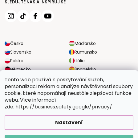
SLEDUJTE NÁS A INSPIRUJ SE
Česko
Maďarsko
Slovensko
Rumunsko
Polsko
Itálie
Německo
Španělsko
Velká Británie
Rakousko
Tento web používá k poskytování služeb,
personalizaci reklam a analýze návštěvnosti soubory
cookie, které napomáhají neustále zlepšovat funkce
SPOLEHLIVÉ MOŽNOSTI DOPRAVY
webu. Více informací
zde: https://business.safety.google/privacy/
BEZPEČNÉ MOŽNOSTI PLATBY
Nastavení