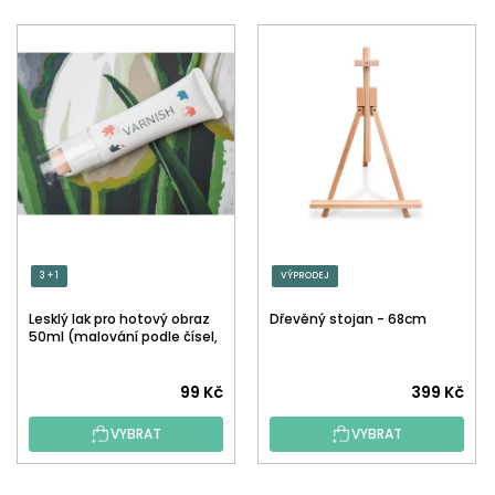
3 + 1
VÝPRODEJ
Lesklý lak pro hotový obraz
Dřevěný stojan - 68cm
50ml (malování podle čísel,
tečkování)
Průměrné
99 Kč
399 Kč
hodnocení
VYBRAT
VYBRAT
produktu
je
5,0
Z