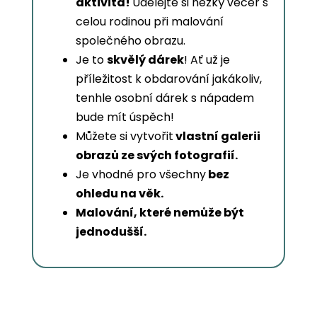
aktivita!
Udělejte si hezký večer s
celou rodinou při malování
společného obrazu.
Je to
skvělý dárek
! Ať už je
příležitost k obdarování jakákoliv,
tenhle osobní dárek s nápadem
bude mít úspěch!
Můžete si vytvořit
vlastní galerii
obrazů ze svých fotografií.
Je vhodné pro všechny
bez
ohledu na věk.
Malování, které nemůže být
jednodušší.