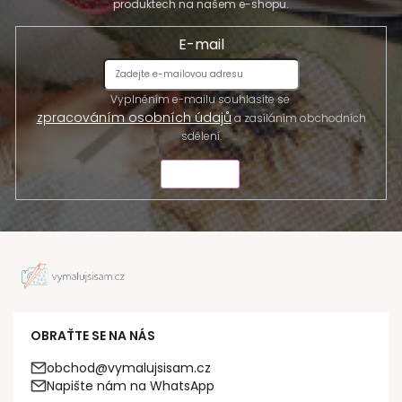
produktech na našem e-shopu.
E-mail
Vyplněním e-mailu souhlasíte se
zpracováním osobních údajů
a zasíláním obchodních
sdělení.
ODESLAT
OBRAŤTE SE NA NÁS
obchod@vymalujsisam.cz
Napište nám na WhatsApp