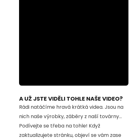
Loaded
:
Unmute
61.28%
A UŽ JSTE VIDĚLI TOHLE NAŠE VIDEO?
Rádi natáčíme hravá krátká videa. Jsou na
nich naše výrobky, záběry z naší továrny...
Podívejte se třeba na tohle! Když
zaktualizujete stránku, objeví se vám zase