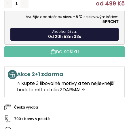
od
499 Kč
M
-5 %
Využijte dodatečnou slevu
se slevovým kódem
5PRCNT
Akce končí za:
0d 20h 53m 32s
DO KOŠÍKU
Akce 2+1 zdarma
⭐ Kupte 3 libovolné motivy a ten nejlevnější
budete mít od nás ZDARMA! ⭐
Česká výroba
700+ barev v paletě