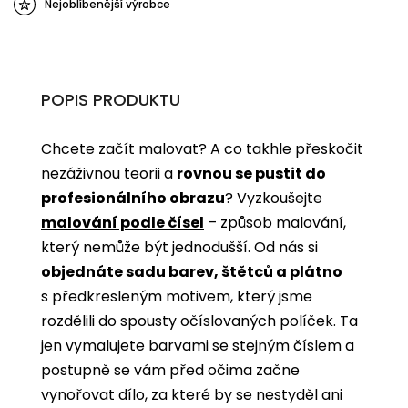
Nejoblíbenější výrobce
POPIS PRODUKTU
Chcete začít malovat? A co takhle přeskočit
nezáživnou teorii a
rovnou se pustit do
profesionálního obrazu
? Vyzkoušejte
malování podle čísel
­­– způsob malování,
který nemůže být jednodušší. Od nás si
objednáte sadu barev, štětců a plátno
s předkresleným motivem, který jsme
rozdělili do spousty očíslovaných políček. Ta
jen vymalujete barvami se stejným číslem a
postupně se vám před očima začne
vynořovat dílo, za které by se nestyděl ani