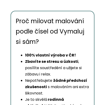
Proč milovat malování
podle čísel od Vymaluj
si sám?
100% vlastní výroba v ČR!
Zbavíte se stresu a úzkosti
,
posílíte soustředění a užijete si
zábavu i relax.
Nepotřebujete
žádné předchozí
zkušenosti
s malováním ani extra
šikovnost.
Je to skvělá
rodinná