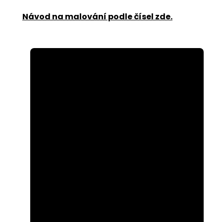
Návod na malování podle čísel zde
.