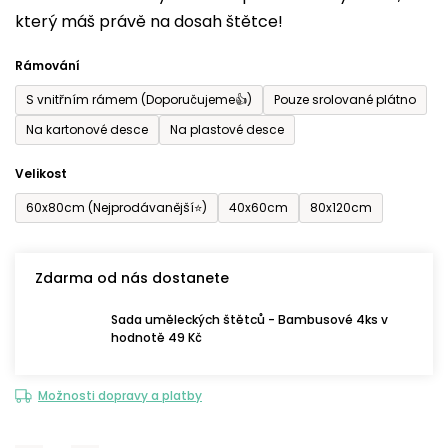
který máš právě na dosah štětce!
0,0
z
Rámování
5
S vnitřním rámem (Doporučujeme👍)
Pouze srolované plátno
hvězdiček.
Na kartonové desce
Na plastové desce
Velikost
60x80cm (Nejprodávanější⭐)
40x60cm
80x120cm
Zdarma od nás dostanete
Sada uměleckých štětců - Bambusové 4ks v
hodnotě 49 Kč
Možnosti dopravy a platby