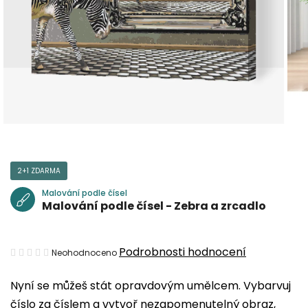
2+1 ZDARMA
Malování podle čísel
Malování podle čísel - Zebra a zrcadlo
Průměrné
Podrobnosti hodnocení
Neohodnoceno
hodnocení
Nyní se můžeš stát opravdovým umělcem. Vybarvuj
produktu
číslo za číslem a vytvoř nezapomenutelný obraz,
je