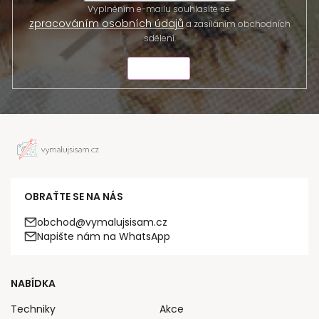
Vyplněním e-mailu souhlasíte se
zpracováním osobních údajů
a zasíláním obchodních
sdělení.
ODESLAT
OBRAŤTE SE NA NÁS
obchod@vymalujsisam.cz
Napište nám na WhatsApp
NABÍDKA
Techniky
Akce