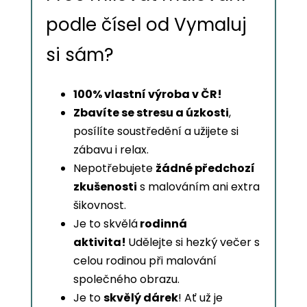
podle čísel od Vymaluj
si sám?
100% vlastní výroba v ČR!
Zbavíte se stresu a úzkosti
,
posílíte soustředění a užijete si
zábavu i relax.
Nepotřebujete
žádné předchozí
zkušenosti
s malováním ani extra
šikovnost.
Je to skvělá
rodinná
aktivita!
Udělejte si hezký večer s
celou rodinou při malování
společného obrazu.
Je to
skvělý dárek
! Ať už je