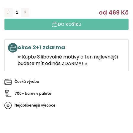
od
469 Kč
M
DO KOŠÍKU
Akce 2+1 zdarma
⭐ Kupte 3 libovolné motivy a ten nejlevnější
budete mít od nás ZDARMA! ⭐
Česká výroba
700+ barev v paletě
Nejoblíbenější výrobce