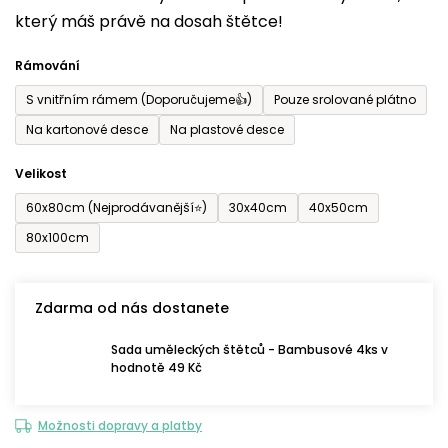
který máš právě na dosah štětce!
0,0
z
Rámování
5
S vnitřním rámem (Doporučujeme👍)
Pouze srolované plátno
hvězdiček.
Na kartonové desce
Na plastové desce
Velikost
60x80cm (Nejprodávanější⭐)
30x40cm
40x50cm
80x100cm
Zdarma od nás dostanete
Sada uměleckých štětců - Bambusové 4ks v
hodnotě 49 Kč
Možnosti dopravy a platby