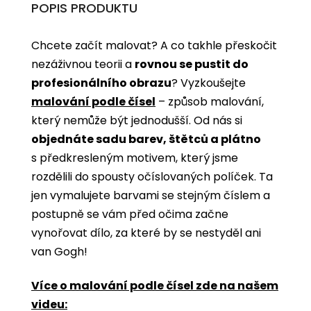
POPIS PRODUKTU
Chcete začít malovat? A co takhle přeskočit
nezáživnou teorii a
rovnou se pustit do
profesionálního obrazu
? Vyzkoušejte
malování podle čísel
­­– způsob malování,
který nemůže být jednodušší. Od nás si
objednáte sadu barev, štětců a plátno
s předkresleným motivem, který jsme
rozdělili do spousty očíslovaných políček. Ta
jen vymalujete barvami se stejným číslem a
postupně se vám před očima začne
vynořovat dílo, za které by se nestyděl ani
van Gogh!
Více o malování podle čísel zde na našem
videu: