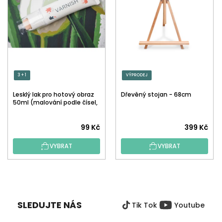
3 + 1
VÝPRODEJ
Lesklý lak pro hotový obraz
Dřevěný stojan - 68cm
50ml (malování podle čísel,
tečkování)
Průměrné
99 Kč
399 Kč
hodnocení
VYBRAT
VYBRAT
produktu
je
5,0
Z
z
Á
5
P
hvězdiček.
SLEDUJTE NÁS
Tik Tok
Youtube
A
T