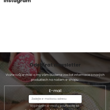
Instagram
Odebírat newsletter
Vložte svůj e-mail a my vám budeme zasílat informace o nových
produktech na našem e-shopu.
E-mail
Vyplněním e-mailu souhlasíte se