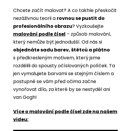
Chcete začít malovat? A co takhle přeskočit
nezáživnou teorii a
rovnou se pustit do
profesionálního obrazu
? Vyzkoušejte
malování podle čísel
­­– způsob malování,
který nemůže být jednodušší. Od nás si
objednáte sadu barev, štětců a plátno
s předkresleným motivem, který jsme
rozdělili do spousty očíslovaných políček. Ta
jen vymalujete barvami se stejným číslem a
postupně se vám před očima začne
vynořovat dílo, za které by se nestyděl ani
van Gogh!
Více o malování podle čísel zde na našem
videu: