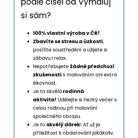
podle čísel od Vymaluj
si sám?
100% vlastní výroba v ČR!
Zbavíte se stresu a úzkosti
,
posílíte soustředění a užijete si
zábavu i relax.
Nepotřebujete
žádné předchozí
zkušenosti
s malováním ani extra
šikovnost.
Je to skvělá
rodinná
aktivita!
Udělejte si hezký večer s
celou rodinou při malování
společného obrazu.
Je to
skvělý dárek
! Ať už je
příležitost k obdarování jakákoliv,