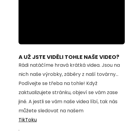
Loaded
:
Unmute
94.54%
A UŽ JSTE VIDĚLI TOHLE NAŠE VIDEO?
Rádi natáčíme hravá krátká videa. Jsou na
nich naše výrobky, záběry z naší továrny...
Podívejte se třeba na tohle! Když
zaktualizujete stránku, objeví se vám zase
jiné. A jestli se vám naše videa líbí, tak nás
můžete sledovat na našem
TikToku
.