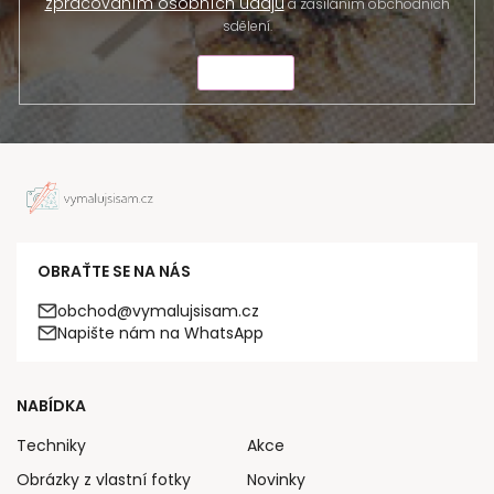
zpracováním osobních údajů
a zasíláním obchodních
sdělení.
ODESLAT
OBRAŤTE SE NA NÁS
obchod@vymalujsisam.cz
Napište nám na WhatsApp
NABÍDKA
Techniky
Akce
Obrázky z vlastní fotky
Novinky