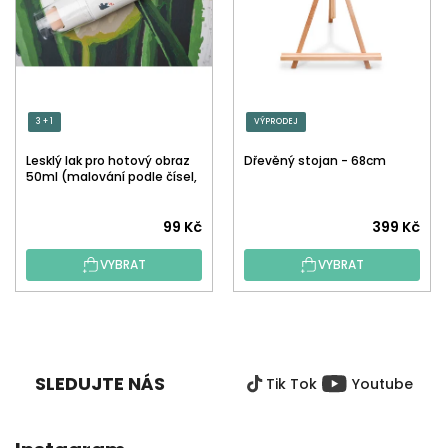
3 + 1
VÝPRODEJ
Lesklý lak pro hotový obraz
Dřevěný stojan - 68cm
50ml (malování podle čísel,
tečkování)
Průměrné
99 Kč
399 Kč
hodnocení
VYBRAT
VYBRAT
produktu
je
5,0
Z
z
Á
5
P
hvězdiček.
SLEDUJTE NÁS
Tik Tok
Youtube
A
T
Í