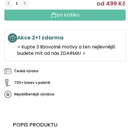
od
499 Kč
M
DO KOŠÍKU
Akce 2+1 zdarma
⭐ Kupte 3 libovolné motivy a ten nejlevnější
budete mít od nás ZDARMA! ⭐
Česká výroba
700+ barev v paletě
Nejoblíbenější výrobce
POPIS PRODUKTU