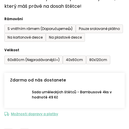
který máš právě na dosah štětce!
0,0
z
Rámování
5
S vnitřním rámem (Doporučujeme👍)
Pouze srolované plátno
hvězdiček.
Na kartonové desce
Na plastové desce
Velikost
60x80cm (Nejprodávanější⭐)
40x60cm
80x120cm
Zdarma od nás dostanete
Sada uměleckých štětců - Bambusové 4ks v
hodnotě 49 Kč
Možnosti dopravy a platby