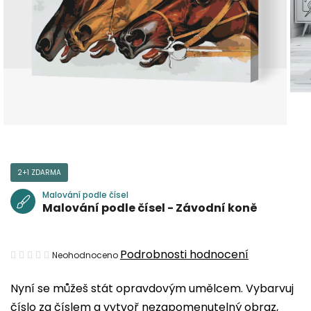
2+1 ZDARMA
Malování podle čísel
Malování podle čísel - Závodní koně
Průměrné
Podrobnosti hodnocení
Neohodnoceno
hodnocení
Nyní se můžeš stát opravdovým umělcem. Vybarvuj
produktu
číslo za číslem a vytvoř nezapomenutelný obraz,
je