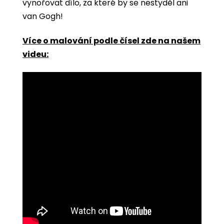
vynořovat dílo, za které by se nestyděl ani
van Gogh!
Více o malování podle čísel zde na našem
videu: