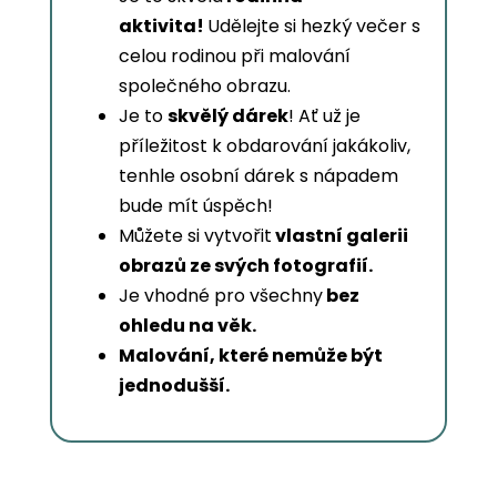
aktivita!
Udělejte si hezký večer s
celou rodinou při malování
společného obrazu.
Je to
skvělý dárek
! Ať už je
příležitost k obdarování jakákoliv,
tenhle osobní dárek s nápadem
bude mít úspěch!
Můžete si vytvořit
vlastní galerii
obrazů ze svých fotografií.
Je vhodné pro všechny
bez
ohledu na věk.
Malování, které nemůže být
jednodušší.