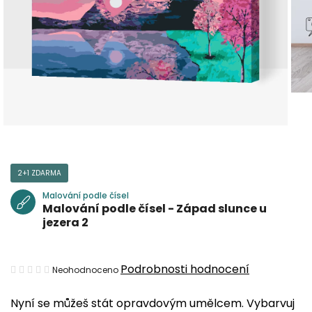
2+1 ZDARMA
Malování podle čísel
Malování podle čísel - Západ slunce u
jezera 2
Průměrné
Podrobnosti hodnocení
Neohodnoceno
hodnocení
Nyní se můžeš stát opravdovým umělcem. Vybarvuj
produktu