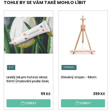
TOHLE BY SE VÁM TAKÉ MOHLO LÍBIT
3 + 1
VÝPRODEJ
Lesklý lak pro hotový obraz
Dřevěný stojan - 68cm
50ml (malování podle čísel,
tečkování)
Průměrné
99 Kč
399 Kč
hodnocení
VYBRAT
VYBRAT
produktu
je