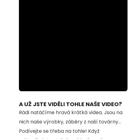
Loaded
:
Unmute
74.69%
A UŽ JSTE VIDĚLI TOHLE NAŠE VIDEO?
Rádi natáčíme hravá krátká videa. Jsou na
nich naše výrobky, záběry z naší továrny...
Podívejte se třeba na tohle! Když