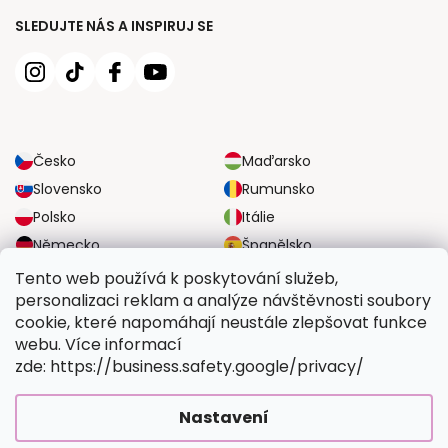
SLEDUJTE NÁS A INSPIRUJ SE
Česko
Maďarsko
Slovensko
Rumunsko
Polsko
Itálie
Německo
Španělsko
Velká Británie
Rakousko
Tento web používá k poskytování služeb,
personalizaci reklam a analýze návštěvnosti soubory
cookie, které napomáhají neustále zlepšovat funkce
SPOLEHLIVÉ MOŽNOSTI DOPRAVY
webu. Více informací
zde: https://business.safety.google/privacy/
BEZPEČNÉ MOŽNOSTI PLATBY
Nastavení