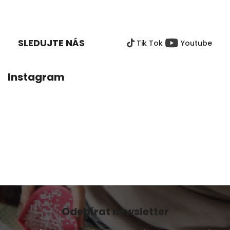
5,0
Z
z
Á
5
P
hvězdiček.
SLEDUJTE NÁS
Tik Tok
Youtube
A
T
Í
Instagram
Odebírat newsletter