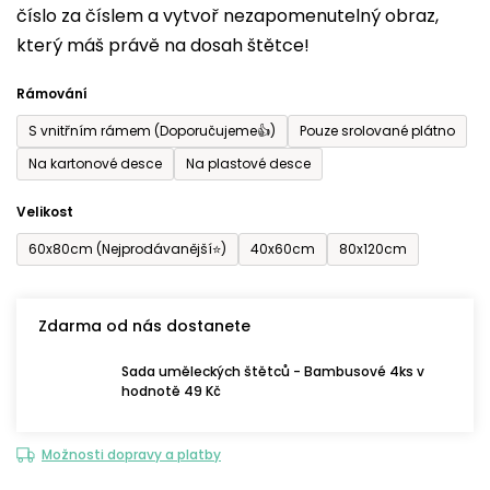
číslo za číslem a vytvoř nezapomenutelný obraz,
je
který máš právě na dosah štětce!
0,0
z
Rámování
5
S vnitřním rámem (Doporučujeme👍)
Pouze srolované plátno
hvězdiček.
Na kartonové desce
Na plastové desce
Velikost
60x80cm (Nejprodávanější⭐)
40x60cm
80x120cm
Zdarma od nás dostanete
Sada uměleckých štětců - Bambusové 4ks v
hodnotě 49 Kč
Možnosti dopravy a platby