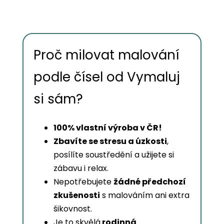
Proč milovat malování
podle čísel od Vymaluj
si sám?
100% vlastní výroba v ČR!
Zbavíte se stresu a úzkosti
,
posílíte soustředění a užijete si
zábavu i relax.
Nepotřebujete
žádné předchozí
zkušenosti
s malováním ani extra
šikovnost.
Je to skvělá
rodinná