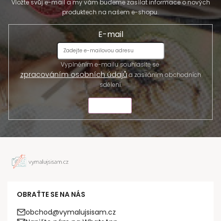
Vložte svůj e-mail a my vám budeme zasílat informace o nových
produktech na našem e-shopu.
E-mail
Vyplněním e-mailu souhlasíte se
zpracováním osobních údajů
a zasíláním obchodních
sdělení.
ODESLAT
OBRAŤTE SE NA NÁS
obchod@vymalujsisam.cz