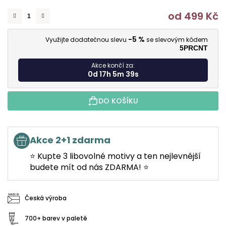
od
499 Kč
M
-5 %
Využijte dodatečnou slevu
se slevovým kódem
5PRCNT
Akce končí za:
0d 17h 5m 38s
DO KOŠÍKU
Akce 2+1 zdarma
⭐ Kupte 3 libovolné motivy a ten nejlevnější
budete mít od nás ZDARMA! ⭐
Česká výroba
700+ barev v paletě