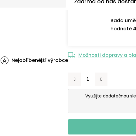
Zdarma od nás dosta
Sada uměl
hodnotě 4
Možnosti dopravy a pl
Nejoblíbenější výrobce
Využijte dodatečnou sl