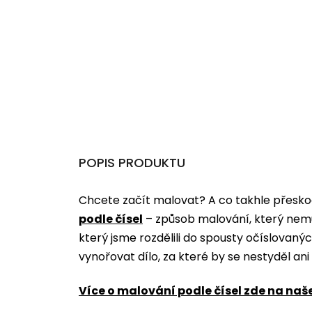
POPIS PRODUKTU
Chcete začít malovat? A co takhle přeskoč
podle čísel
­­– způsob malování, který nem
který jsme rozdělili do spousty očíslovan
vynořovat dílo, za které by se nestyděl an
Více o malování podle čísel zde na naš