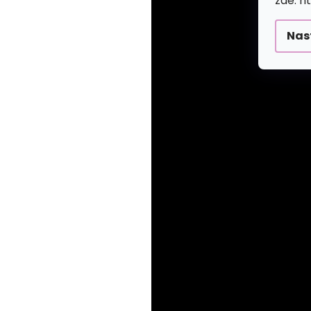
zde: h
Nas