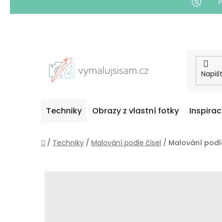
Přejít
na
obsah
Techniky
Obrazy z vlastní fotky
Inspira
Domů
/
Techniky
/
Malování podle čísel
/
Malování podle