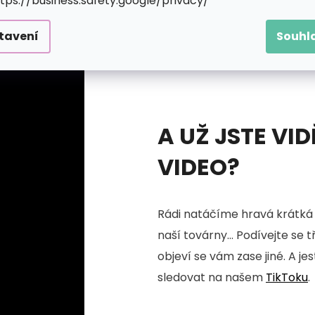
ttps://business.safety.google/privacy/
tavení
Souhl
A UŽ JSTE VID
VIDEO?
Rádi natáčíme hravá krátká 
naší továrny... Podívejte se 
objeví se vám zase jiné. A je
sledovat na našem
TikToku
.