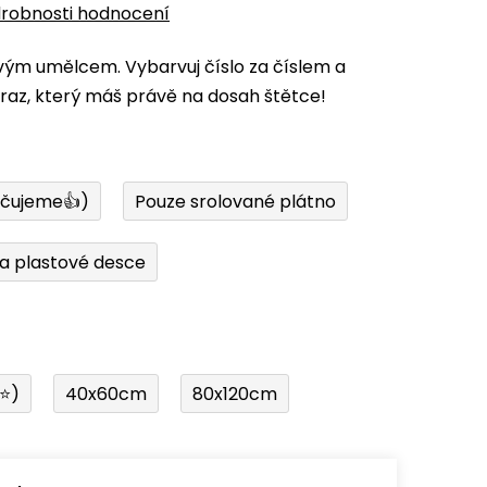
robnosti hodnocení
vým umělcem. Vybarvuj číslo za číslem a
az, který máš právě na dosah štětce!
učujeme👍)
Pouze srolované plátno
a plastové desce
í⭐)
40x60cm
80x120cm