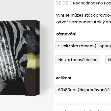
Průměrné
Neohodnoceno
Pod
hodnocení
Nyní se můžeš stát opravdo
produktu
vytvoř nezapomenutelný obr
je
0,0
Rámování
z
5
S vnitřním rámem (Dopor
hvězdiček.
Na kartonové desce
N
Velikost
60x80cm (Nejprodávanějš