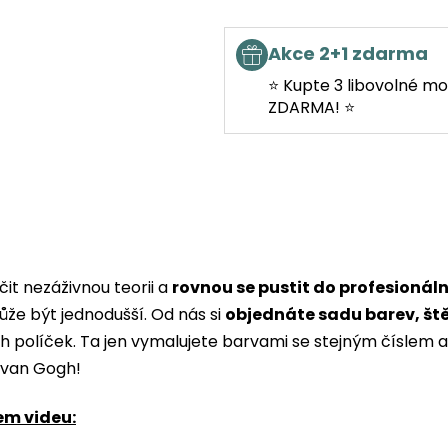
Akce 2+1 zdarma
⭐ Kupte 3 libovolné mo
ZDARMA! ⭐
it nezáživnou teorii a
rovnou se pustit do profesionál
ůže být jednodušší. Od nás si
objednáte sadu barev, št
ých políček. Ta jen vymalujete barvami se stejným čísle
i van Gogh!
em videu: