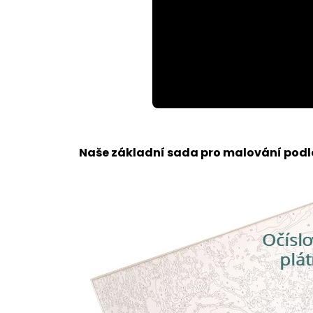
Loaded
:
Unmute
100.00%
Naše základní sada pro malování podle