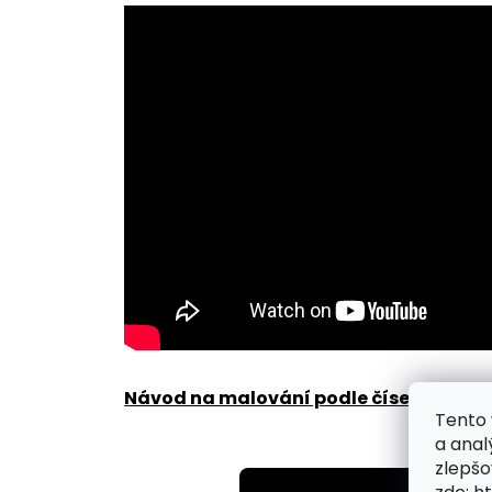
Návod na malování podle čísel zde
.
Tento 
a anal
zlepšo