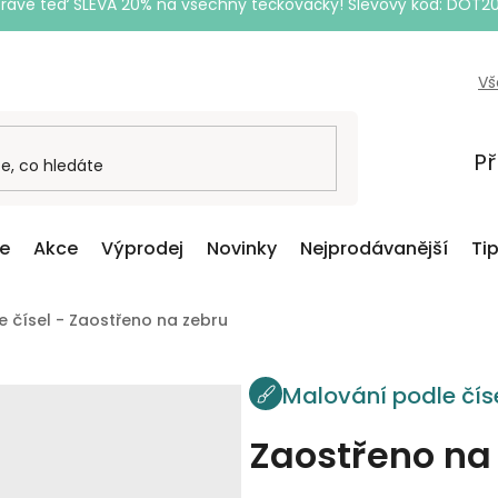
Právě teď SLEVA 20% na všechny tečkovačky! Slevový kód: DOT2
Vš
Př
ce
Akce
Výprodej
Novinky
Nejprodávanější
Ti
 čísel - Zaostřeno na zebru
Malování podle čís
Zaostřeno na