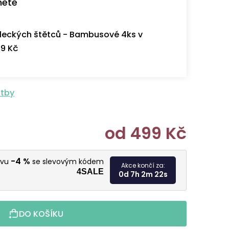
nete
eckých štětců - Bambusové 4ks v
9 Kč
atby
od
499 Kč
Měrná cen
-4 %
evu
se slevovým kódem
Akce končí za:
4SALE
0d 7h 2m 21s
DO KOŠÍKU