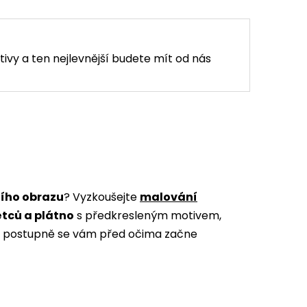
tivy a ten nejlevnější budete mít od nás
ního obrazu
? Vyzkoušejte
malování
ětců a plátno
s předkresleným motivem,
m a postupně se vám před očima začne