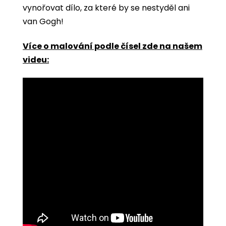
vynořovat dílo, za které by se nestyděl ani
van Gogh!
Více o malování podle čísel zde na našem
videu: