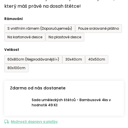
který máš právě na dosah štětce!
0,0
z
Rámování
5
S vnitřním rámem (Doporučujeme👍)
Pouze srolované plátno
hvězdiček.
Na kartonové desce
Na plastové desce
Velikost
60x80cm (Nejprodávanější⭐)
30x40cm
40x50cm
80x100cm
Zdarma od nás dostanete
Sada uměleckých štětců - Bambusové 4ks v
hodnotě 49 Kč
Možnosti dopravy a platby