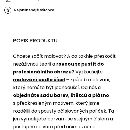
Nejoblíbenější výrobce
POPIS PRODUKTU
Chcete začít malovat? A co takhle přeskočit
nezáživnou teorii a
rovnou se pustit do
profesionálního obrazu
? Vyzkoušejte
malování podle čísel
­­– způsob malování,
který nemůže být jednodušší. Od nás si
objednáte sadu barev, štětců a plátno
s předkresleným motivem, který jsme
rozdělili do spousty očíslovaných políček. Ta
jen vymalujete barvami se stejným číslem a
postupně se vám před očima začne