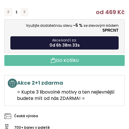
od
469 Kč
M
-5 %
Využijte dodatečnou slevu
se slevovým kódem
5PRCNT
Akce končí za:
0d 6h 38m 33s
DO KOŠÍKU
Akce 2+1 zdarma
⭐ Kupte 3 libovolné motivy a ten nejlevnější
budete mít od nás ZDARMA! ⭐
Česká výroba
700+ barev v paletě