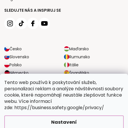
SLEDUJTE NÁS A INSPIRUJ SE
Česko
Maďarsko
Slovensko
Rumunsko
Polsko
Itálie
Německo
Španělsko
Velká Británie
Rakousko
Tento web používá k poskytování služeb,
personalizaci reklam a analýze návštěvnosti soubory
cookie, které napomáhají neustále zlepšovat funkce
SPOLEHLIVÉ MOŽNOSTI DOPRAVY
webu. Více informací
zde: https://business.safety.google/privacy/
BEZPEČNÉ MOŽNOSTI PLATBY
Nastavení