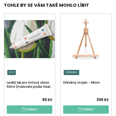
TOHLE BY SE VÁM TAKÉ MOHLO LÍBIT
3 + 1
VÝPRODEJ
Lesklý lak pro hotový obraz
Dřevěný stojan - 68cm
50ml (malování podle čísel,
tečkování)
Průměrné
99 Kč
399 Kč
hodnocení
VYBRAT
VYBRAT
produktu