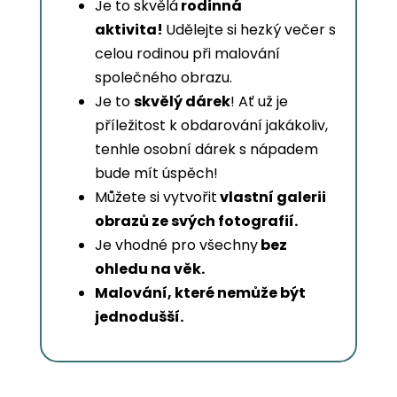
Je to skvělá
rodinná
aktivita!
Udělejte si hezký večer s
celou rodinou při malování
společného obrazu.
Je to
skvělý dárek
! Ať už je
příležitost k obdarování jakákoliv,
tenhle osobní dárek s nápadem
bude mít úspěch!
Můžete si vytvořit
vlastní galerii
obrazů ze svých fotografií.
Je vhodné pro všechny
bez
ohledu na věk.
Malování, které nemůže být
jednodušší.