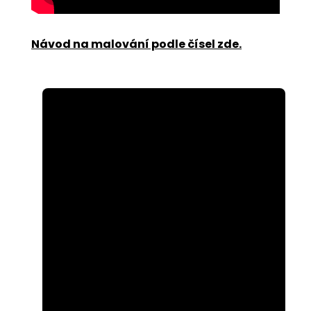
Návod na malování podle čísel zde
.