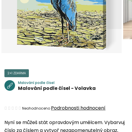
2+1 ZDARMA
Malování podle čísel
Malování podle čísel - Volavka
Průměrné
Podrobnosti hodnocení
Neohodnoceno
hodnocení
Nyní se můžeš stát opravdovým umělcem. Vybarvuj
produktu
číslo za číslem a vytvoř nezapomenutelný obraz,
je