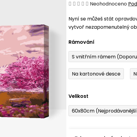
Průměrné
Neohodnoceno
Pod
hodnocení
Nyní se můžeš stát opravdo
produktu
vytvoř nezapomenutelný obr
je
0,0
Rámování
z
5
S vnitřním rámem (Dopor
hvězdiček.
Na kartonové desce
N
Velikost
60x80cm (Nejprodávanějš