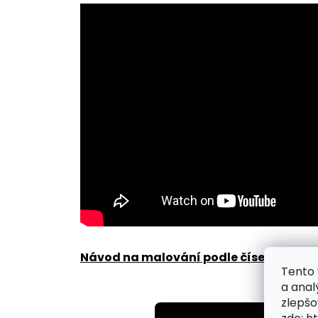
Návod na malování podle čísel zde
.
Tento 
a anal
zlepšo