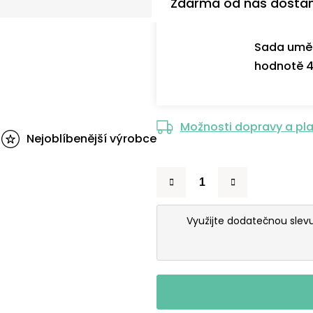
Zdarma od nás dosta
Sada uměl
hodnotě 4
Možnosti dopravy a pl
Nejoblíbenější výrobce
Využijte dodatečnou slev