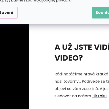
ttps://business.safety.google/privacy/
tavení
Souhl
A UŽ JSTE VID
VIDEO?
Rádi natáčíme hravá krátká 
naší továrny... Podívejte se 
objeví se vám zase jiné. A je
sledovat na našem
TikToku
.