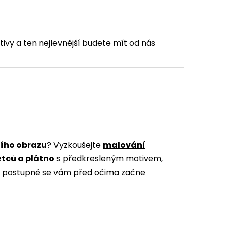
tivy a ten nejlevnější budete mít od nás
ního obrazu
? Vyzkoušejte
malování
ětců a plátno
s předkresleným motivem,
m a postupně se vám před očima začne