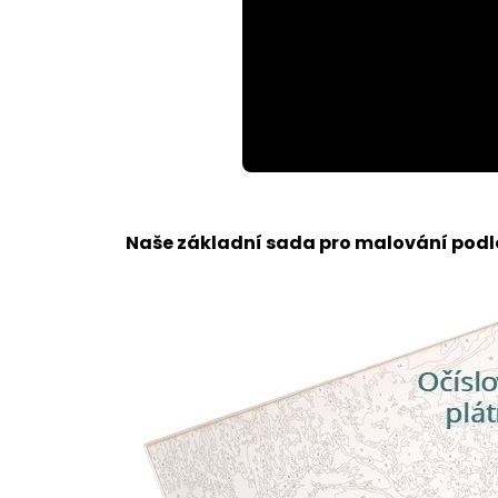
Loaded
:
Unmute
100.00%
Naše základní sada pro malování podle