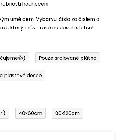
robnosti hodnocení
vým umělcem. Vybarvuj číslo za číslem a
az, který máš právě na dosah štětce!
učujeme👍)
Pouze srolované plátno
a plastové desce
í⭐)
40x60cm
80x120cm