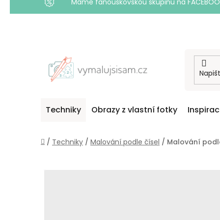
Máme fanouškovskou skupinu na FACEBOOKU! 
Přejít
na
obsah
Techniky
Obrazy z vlastní fotky
Inspira
Domů
/
Techniky
/
Malování podle čísel
/
Malování podl