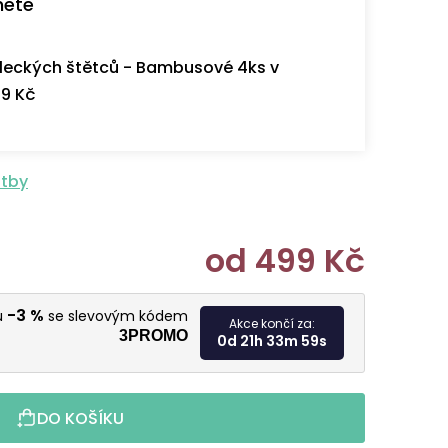
nete
eckých štětců - Bambusové 4ks v
9 Kč
atby
od
499 Kč
Měrná cen
-3 %
u
se slevovým kódem
Akce končí za:
3PROMO
0d 21h 33m 58s
DO KOŠÍKU