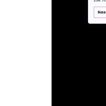
zde: h
Nas