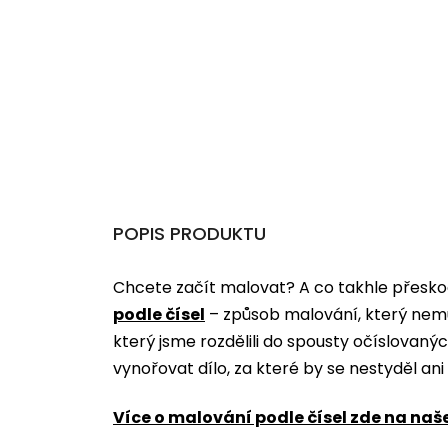
POPIS PRODUKTU
Chcete začít malovat? A co takhle přeskoč
podle čísel
­­– způsob malování, který nem
který jsme rozdělili do spousty očíslovan
vynořovat dílo, za které by se nestyděl an
Více o malování podle čísel zde na naš