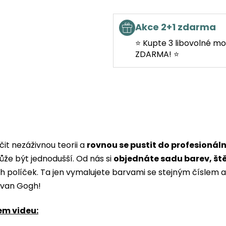
Akce 2+1 zdarma
⭐ Kupte 3 libovolné mo
ZDARMA! ⭐
it nezáživnou teorii a
rovnou se pustit do profesionál
ůže být jednodušší. Od nás si
objednáte sadu barev, št
ých políček. Ta jen vymalujete barvami se stejným čísle
i van Gogh!
em videu: