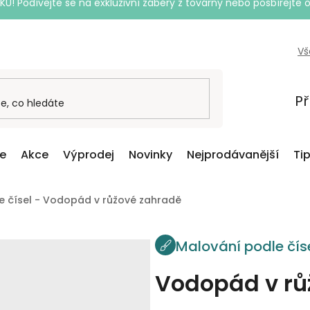
Podívejte se na exkluzivní záběry z továrny nebo posbírejte o
Vš
Př
ce
Akce
Výprodej
Novinky
Nejprodávanější
Ti
e čísel - Vodopád v růžové zahradě
Malování podle čís
Vodopád v rů