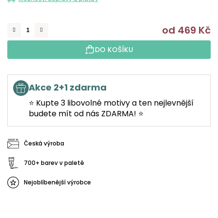
od
469 Kč
M
DO KOŠÍKU
Akce 2+1 zdarma
⭐ Kupte 3 libovolné motivy a ten nejlevnější
budete mít od nás ZDARMA! ⭐
Česká výroba
700+ barev v paletě
Nejoblíbenější výrobce