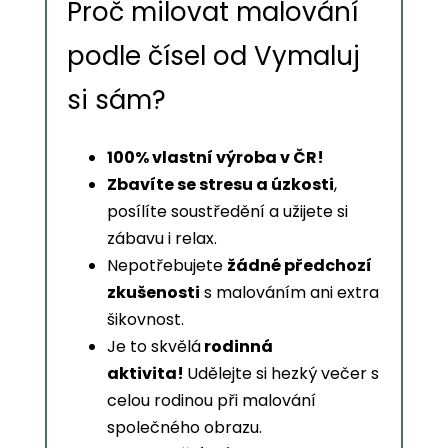
Proč milovat malování
podle čísel od Vymaluj
si sám?
100% vlastní výroba v ČR!
Zbavíte se stresu a úzkosti
,
posílíte soustředění a užijete si
zábavu i relax.
Nepotřebujete
žádné předchozí
zkušenosti
s malováním ani extra
šikovnost.
Je to skvělá
rodinná
aktivita!
Udělejte si hezký večer s
celou rodinou při malování
společného obrazu.