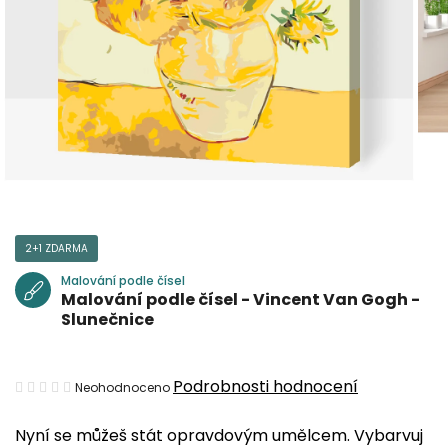
2+1 ZDARMA
Malování podle čísel
Malování podle čísel - Vincent Van Gogh -
Slunečnice
Průměrné
Podrobnosti hodnocení
Neohodnoceno
hodnocení
Nyní se můžeš stát opravdovým umělcem. Vybarvuj
produktu