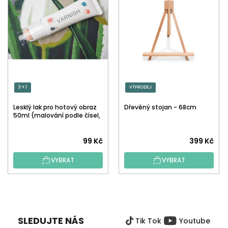
3 + 1
VÝPRODEJ
Lesklý lak pro hotový obraz
Dřevěný stojan - 68cm
50ml (malování podle čísel,
tečkování)
Průměrné
99 Kč
399 Kč
hodnocení
VYBRAT
VYBRAT
produktu
je
5,0
Z
z
Á
5
P
hvězdiček.
SLEDUJTE NÁS
Tik Tok
Youtube
A