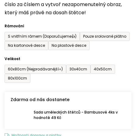
číslo za číslem a vytvoř nezapomenutelný obraz,
je
který máš právě na dosah štětce!
0,0
z
Rámování
5
S vnitřním rámem (Doporučujeme👍)
Pouze srolované plátno
hvězdiček.
Na kartonové desce
Na plastové desce
Velikost
60x80cm (Nejprodávanější⭐)
30x40cm
40x50cm
80x100cm
Zdarma od nás dostanete
Sada uměleckých štětců - Bambusové 4ks v
hodnotě 49 Kč
Možnosti dopravy a platby