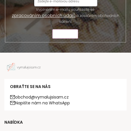
Vyplněním e-mailu souhlasíte se
zpracováním osobních údajů
a zasíláním obchodních
sdělení.
ODESLAT
OBRAŤTE SE NA NÁS
obchod@vymalujsisam.cz
Napište nám na WhatsApp
NABÍDKA