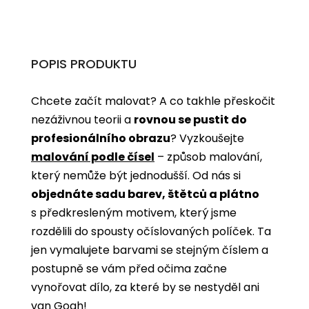
POPIS PRODUKTU
Chcete začít malovat? A co takhle přeskočit
nezáživnou teorii a
rovnou se pustit do
profesionálního obrazu
? Vyzkoušejte
malování podle čísel
­­– způsob malování,
který nemůže být jednodušší. Od nás si
objednáte sadu barev, štětců a plátno
s předkresleným motivem, který jsme
rozdělili do spousty očíslovaných políček. Ta
jen vymalujete barvami se stejným číslem a
postupně se vám před očima začne
vynořovat dílo, za které by se nestyděl ani
van Gogh!