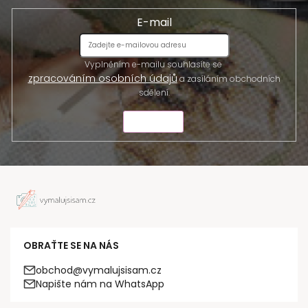
E-mail
Vyplněním e-mailu souhlasíte se
zpracováním osobních údajů
a zasíláním obchodních
sdělení.
ODESLAT
OBRAŤTE SE NA NÁS
obchod@vymalujsisam.cz
Napište nám na WhatsApp