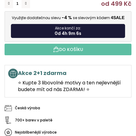
od
499 Kč
M
-4 %
Využijte dodatečnou slevu
se slevovým kódem
4SALE
Akce končí za:
0d 4h 9m 6s
DO KOŠÍKU
Akce 2+1 zdarma
⭐ Kupte 3 libovolné motivy a ten nejlevnější
budete mít od nás ZDARMA! ⭐
Česká výroba
700+ barev v paletě
Nejoblíbenější výrobce