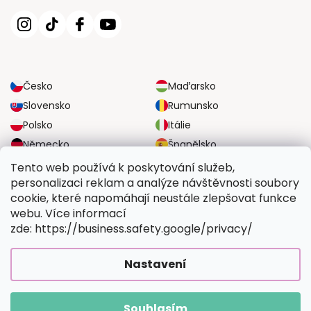
Česko
Maďarsko
Slovensko
Rumunsko
Polsko
Itálie
Německo
Španělsko
Velká Británie
Rakousko
Tento web používá k poskytování služeb,
personalizaci reklam a analýze návštěvnosti soubory
cookie, které napomáhají neustále zlepšovat funkce
SPOLEHLIVÉ MOŽNOSTI DOPRAVY
webu. Více informací
zde: https://business.safety.google/privacy/
BEZPEČNÉ MOŽNOSTI PLATBY
Nastavení
Souhlasím
Copyright 2026
Vymalujsisam.cz
. Všechna práva vyhrazena.