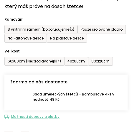
který máš právě na dosah štětce!
0,0
z
Rámování
5
S vnitřním rámem (Doporučujeme👍)
Pouze srolované plátno
hvězdiček.
Na kartonové desce
Na plastové desce
Velikost
60x80cm (Nejprodávanější⭐)
40x60cm
80x120cm
Zdarma od nás dostanete
Sada uměleckých štětců - Bambusové 4ks v
hodnotě 49 Kč
Možnosti dopravy a platby