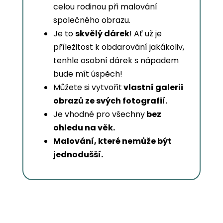
celou rodinou při malování
společného obrazu.
Je to
skvělý dárek
! Ať už je
příležitost k obdarování jakákoliv,
tenhle osobní dárek s nápadem
bude mít úspěch!
Můžete si vytvořit
vlastní galerii
obrazů ze svých fotografií.
Je vhodné pro všechny
bez
ohledu na věk.
Malování, které nemůže být
jednodušší.