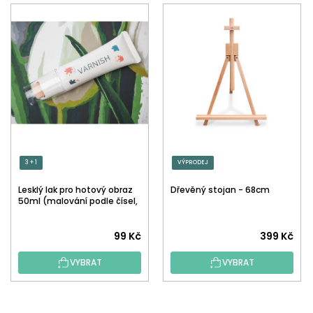
3 + 1
VÝPRODEJ
Lesklý lak pro hotový obraz
Dřevěný stojan - 68cm
50ml (malování podle čísel,
tečkování)
Průměrné
99 Kč
399 Kč
hodnocení
VYBRAT
VYBRAT
produktu
je
5,0
Z