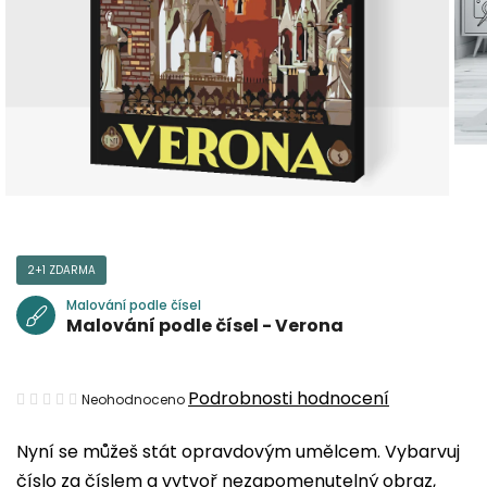
2+1 ZDARMA
Malování podle čísel
Malování podle čísel - Verona
Průměrné
Podrobnosti hodnocení
Neohodnoceno
hodnocení
Nyní se můžeš stát opravdovým umělcem. Vybarvuj
produktu
číslo za číslem a vytvoř nezapomenutelný obraz,
je