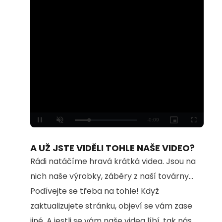
Loaded
:
Unmute
100.00%
A UŽ JSTE VIDĚLI TOHLE NAŠE VIDEO?
Rádi natáčíme hravá krátká videa. Jsou na
nich naše výrobky, záběry z naší továrny...
Podívejte se třeba na tohle! Když
zaktualizujete stránku, objeví se vám zase
jiné. A jestli se vám naše videa líbí, tak nás