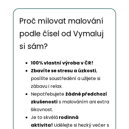
Proč milovat malování
podle čísel od Vymaluj
si sám?
100% vlastní výroba v ČR!
Zbavíte se stresu a úzkosti
,
posílíte soustředění a užijete si
zábavu i relax.
Nepotřebujete
žádné předchozí
zkušenosti
s malováním ani extra
šikovnost.
Je to skvělá
rodinná
aktivita!
Udělejte si hezký večer s