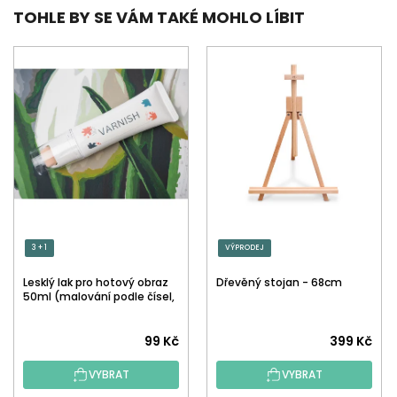
TOHLE BY SE VÁM TAKÉ MOHLO LÍBIT
3 + 1
VÝPRODEJ
Lesklý lak pro hotový obraz
Dřevěný stojan - 68cm
50ml (malování podle čísel,
tečkování)
Průměrné
99 Kč
399 Kč
hodnocení
VYBRAT
VYBRAT
produktu