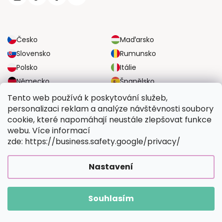
Česko
Maďarsko
Slovensko
Rumunsko
Polsko
Itálie
Německo
Španělsko
Velká Británie
Rakousko
Tento web používá k poskytování služeb,
personalizaci reklam a analýze návštěvnosti soubory
cookie, které napomáhají neustále zlepšovat funkce
SPOLEHLIVÉ MOŽNOSTI DOPRAVY
webu. Více informací
zde: https://business.safety.google/privacy/
BEZPEČNÉ MOŽNOSTI PLATBY
Nastavení
Souhlasím
Copyright 2026
Vymalujsisam.cz
. Všechna práva vyhrazena.
Vytvořil Shoptet Premium
|
Upravilo
FV STUDIO