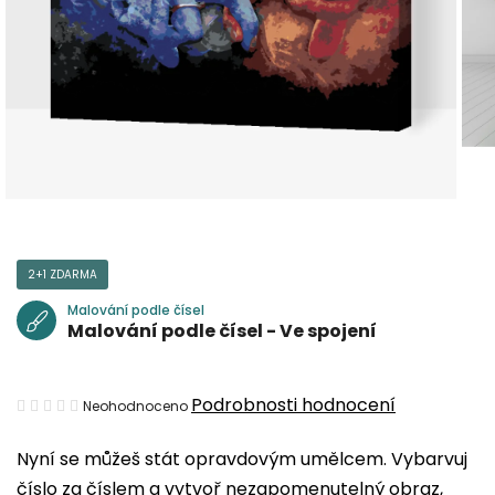
2+1 ZDARMA
Malování podle čísel
Malování podle čísel - Ve spojení
Průměrné
Podrobnosti hodnocení
Neohodnoceno
hodnocení
Nyní se můžeš stát opravdovým umělcem. Vybarvuj
produktu
číslo za číslem a vytvoř nezapomenutelný obraz,
je