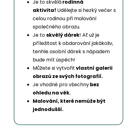
Je to skvělá
rodinná
aktivita!
Udělejte si hezký večer s
celou rodinou při malování
společného obrazu.
Je to
skvělý dárek
! Ať už je
příležitost k obdarování jakákoliv,
tenhle osobní dárek s nápadem
bude mít úspěch!
Můžete si vytvořit
vlastní galerii
obrazů ze svých fotografií.
Je vhodné pro všechny
bez
ohledu na věk.
Malování, které nemůže být
jednodušší.