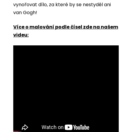
vynořovat dílo, za které by se nestyděl ani
van Gogh!
Více o malování podle čísel zde na našem
videu: