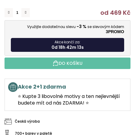
od
469 Kč
M
-3 %
Využijte dodatečnou slevu
se slevovým kódem
3PROMO
Akce končí za:
0d 18h 42m 12s
DO KOŠÍKU
Akce 2+1 zdarma
⭐ Kupte 3 libovolné motivy a ten nejlevnější
budete mít od nás ZDARMA! ⭐
Česká výroba
700+ barev v paletě