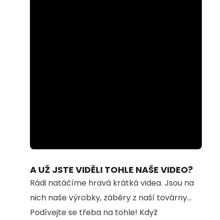
Loaded
:
Unmute
94.54%
A UŽ JSTE VIDĚLI TOHLE NAŠE VIDEO?
Rádi natáčíme hravá krátká videa. Jsou na
nich naše výrobky, záběry z naší továrny...
Podívejte se třeba na tohle! Když