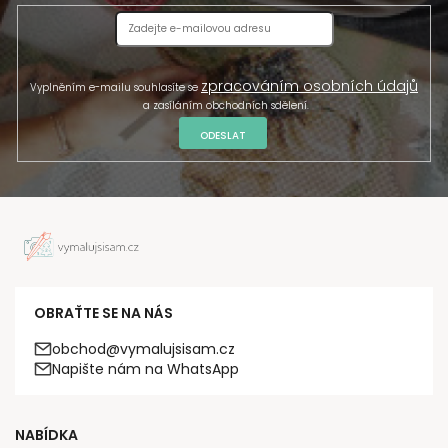
zpracováním osobních údajů
Vyplněním e-mailu souhlasíte se
a zasíláním obchodních sdělení.
ODESLAT
OBRAŤTE SE NA NÁS
obchod@vymalujsisam.cz
Napište nám na WhatsApp
NABÍDKA