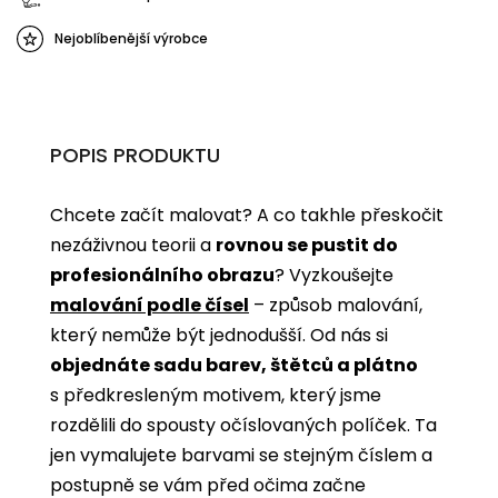
Nejoblíbenější výrobce
POPIS PRODUKTU
Chcete začít malovat? A co takhle přeskočit
nezáživnou teorii a
rovnou se pustit do
profesionálního obrazu
? Vyzkoušejte
malování podle čísel
­­– způsob malování,
který nemůže být jednodušší. Od nás si
objednáte sadu barev, štětců a plátno
s předkresleným motivem, který jsme
rozdělili do spousty očíslovaných políček. Ta
jen vymalujete barvami se stejným číslem a
postupně se vám před očima začne