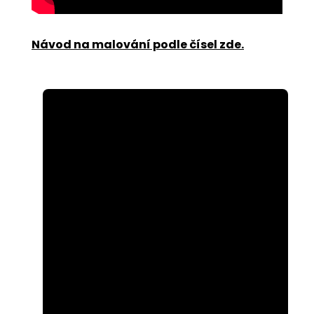
Návod na malování podle čísel zde
.