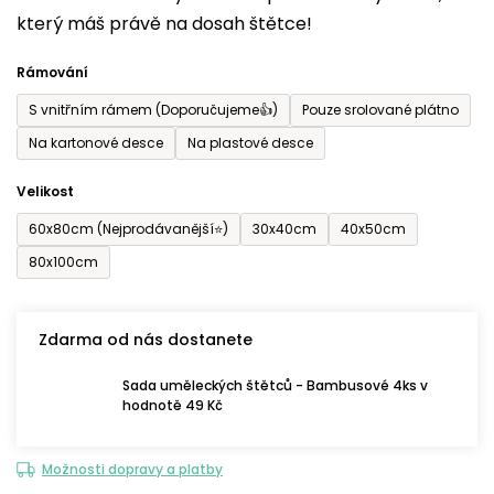
který máš právě na dosah štětce!
0,0
z
Rámování
5
S vnitřním rámem (Doporučujeme👍)
Pouze srolované plátno
hvězdiček.
Na kartonové desce
Na plastové desce
Velikost
60x80cm (Nejprodávanější⭐)
30x40cm
40x50cm
80x100cm
Zdarma od nás dostanete
Sada uměleckých štětců - Bambusové 4ks v
hodnotě 49 Kč
Možnosti dopravy a platby