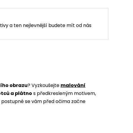
tivy a ten nejlevnější budete mít od nás
ního obrazu
? Vyzkoušejte
malování
ětců a plátno
s předkresleným motivem,
m a postupně se vám před očima začne