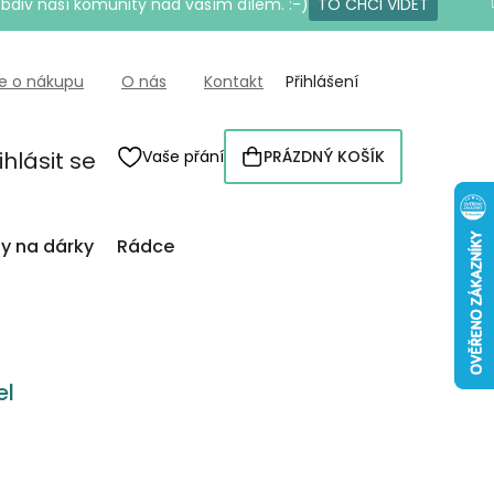
bdiv naší komunity nad vaším dílem. :-)
TO CHCI VIDĚT
e o nákupu
O nás
Kontakt
Přihlášení
ihlásit se
Vaše přání
PRÁZDNÝ KOŠÍK
NÁKUPNÍ
KOŠÍK
py na dárky
Rádce
el