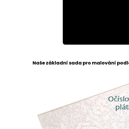
Loaded
:
Unmute
59.32%
Naše základní sada pro malování podle