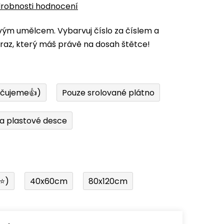
robnosti hodnocení
vým umělcem. Vybarvuj číslo za číslem a
az, který máš právě na dosah štětce!
učujeme👍)
Pouze srolované plátno
a plastové desce
í⭐)
40x60cm
80x120cm