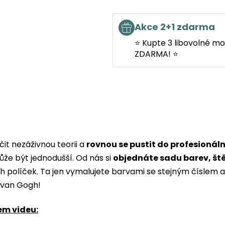
Akce 2+1 zdarma
⭐ Kupte 3 libovolné mo
ZDARMA! ⭐
it nezáživnou teorii a
rovnou se pustit do profesionál
ůže být jednodušší. Od nás si
objednáte sadu barev, št
ých políček. Ta jen vymalujete barvami se stejným čísle
i van Gogh!
em videu: