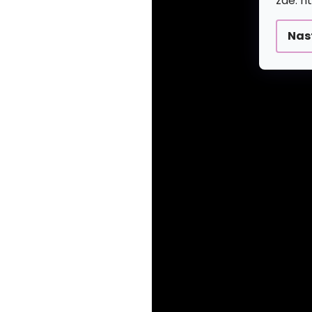
zde: h
Nas