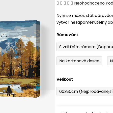
Průměrné
Neohodnoceno
Pod
hodnocení
Nyní se můžeš stát opravdo
produktu
vytvoř nezapomenutelný obr
je
0,0
Rámování
z
5
S vnitřním rámem (Dopor
hvězdiček.
Na kartonové desce
N
Velikost
60x80cm (Nejprodávanějš