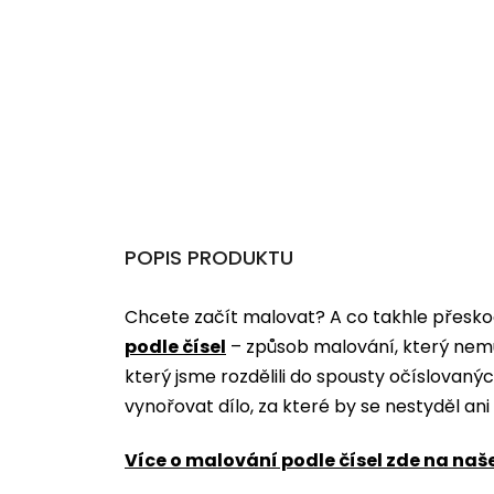
POPIS PRODUKTU
Chcete začít malovat? A co takhle přeskoč
podle čísel
­­– způsob malování, který nem
který jsme rozdělili do spousty očíslovan
vynořovat dílo, za které by se nestyděl an
Více o malování podle čísel zde na naš