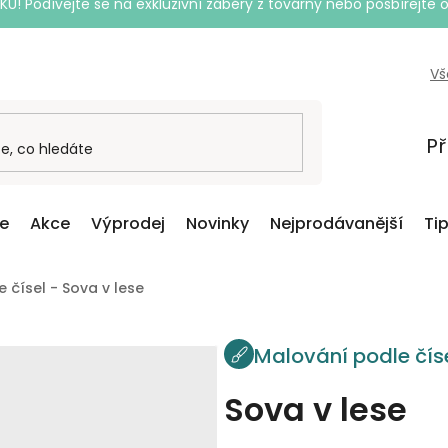
Podívejte se na exkluzivní záběry z továrny nebo posbírejte o
Vš
Př
ce
Akce
Výprodej
Novinky
Nejprodávanější
Ti
 čísel - Sova v lese
Malování podle čís
Sova v lese