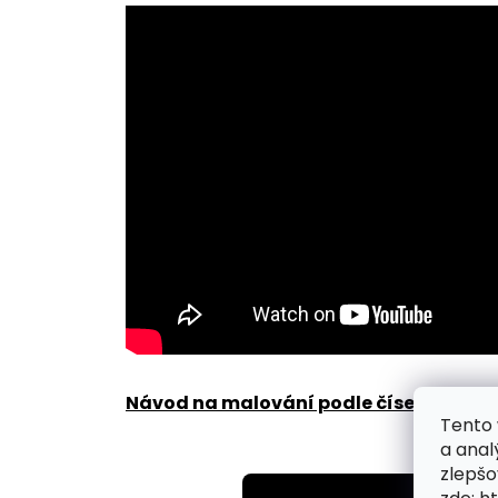
Návod na malování podle čísel zde
.
Tento 
a anal
zlepšo