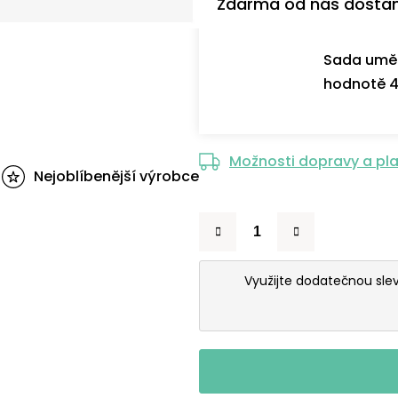
Zdarma od nás dosta
Sada uměl
hodnotě 4
Možnosti dopravy a pl
Nejoblíbenější výrobce
Využijte dodatečnou sle