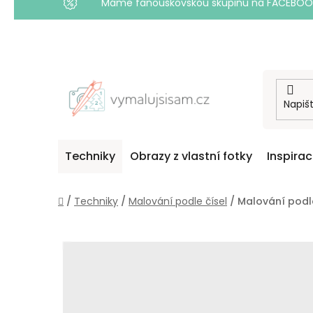
Máme fanouškovskou skupinu na FACEBOOKU! 
Přejít
na
obsah
Techniky
Obrazy z vlastní fotky
Inspira
Domů
/
Techniky
/
Malování podle čísel
/
Malování podle