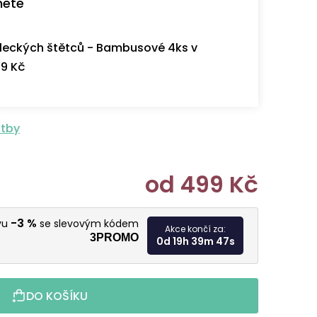
nete
eckých štětců - Bambusové 4ks v
9 Kč
atby
od
499 Kč
Měrná cen
-3 %
vu
se slevovým kódem
Akce končí za:
3PROMO
0d 19h 39m 46s
DO KOŠÍKU