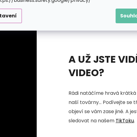
ttps://business.safety.google/privacy/
tavení
Souhl
A UŽ JSTE VID
VIDEO?
Rádi natáčíme hravá krátká 
naší továrny... Podívejte se 
objeví se vám zase jiné. A je
sledovat na našem
TikToku
.