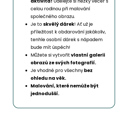
aktivita!
Udělejte si hezký večer s
celou rodinou při malování
společného obrazu.
Je to
skvělý dárek
! Ať už je
příležitost k obdarování jakákoliv,
tenhle osobní dárek s nápadem
bude mít úspěch!
Můžete si vytvořit
vlastní galerii
obrazů ze svých fotografií.
Je vhodné pro všechny
bez
ohledu na věk.
Malování, které nemůže být
jednodušší.