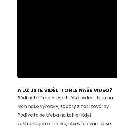
Loaded
:
Unmute
94.91%
A UŽ JSTE VIDĚLI TOHLE NAŠE VIDEO?
Rádi natáčíme hravá krátká videa. Jsou na
nich naše výrobky, záběry z naší továrny...
Podívejte se třeba na tohle! Když
zaktualizujete stránku, objeví se vám zase