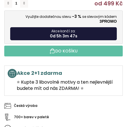
od
499 Kč
M
-3 %
Využijte dodatečnou slevu
se slevovým kódem
3PROMO
Akce končí za:
0d 5h 3m 46s
DO KOŠÍKU
Akce 2+1 zdarma
⭐ Kupte 3 libovolné motivy a ten nejlevnější
budete mít od nás ZDARMA! ⭐
Česká výroba
700+ barev v paletě