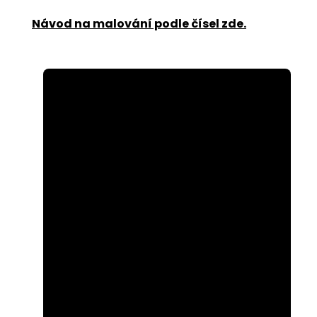
Návod na malování podle čísel zde
.