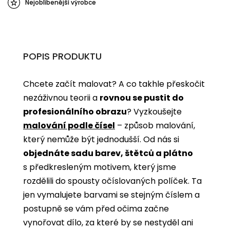
Nejoblíbenější výrobce
POPIS PRODUKTU
Chcete začít malovat? A co takhle přeskočit
nezáživnou teorii a
rovnou se pustit do
profesionálního obrazu
? Vyzkoušejte
malování podle čísel
­­– způsob malování,
který nemůže být jednodušší. Od nás si
objednáte sadu barev, štětců a plátno
s předkresleným motivem, který jsme
rozdělili do spousty očíslovaných políček. Ta
jen vymalujete barvami se stejným číslem a
postupně se vám před očima začne
vynořovat dílo, za které by se nestyděl ani