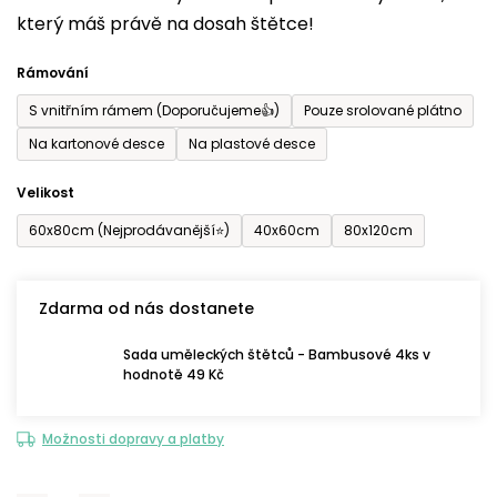
který máš právě na dosah štětce!
0,0
z
Rámování
5
S vnitřním rámem (Doporučujeme👍)
Pouze srolované plátno
hvězdiček.
Na kartonové desce
Na plastové desce
Velikost
60x80cm (Nejprodávanější⭐)
40x60cm
80x120cm
Zdarma od nás dostanete
Sada uměleckých štětců - Bambusové 4ks v
hodnotě 49 Kč
Možnosti dopravy a platby