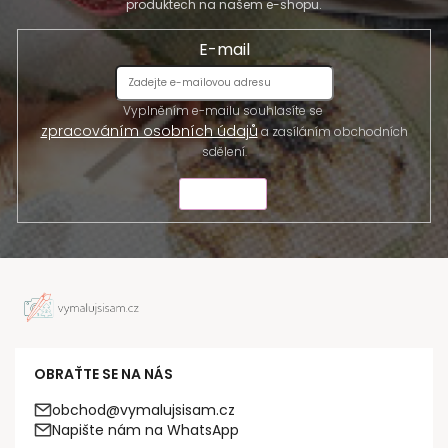
produktech na našem e-shopu.
E-mail
Vyplněním e-mailu souhlasíte se
zpracováním osobních údajů
a zasíláním obchodních
sdělení.
ODESLAT
OBRAŤTE SE NA NÁS
obchod@vymalujsisam.cz
Napište nám na WhatsApp