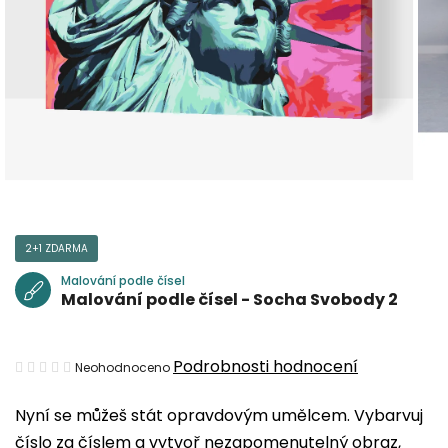
2+1 ZDARMA
Malování podle čísel
Malování podle čísel - Socha Svobody 2
Průměrné
Podrobnosti hodnocení
Neohodnoceno
hodnocení
Nyní se můžeš stát opravdovým umělcem. Vybarvuj
produktu
číslo za číslem a vytvoř nezapomenutelný obraz,
je