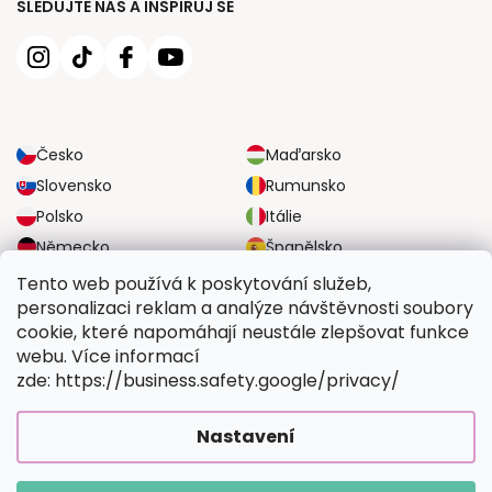
SLEDUJTE NÁS A INSPIRUJ SE
Česko
Maďarsko
Slovensko
Rumunsko
Polsko
Itálie
Německo
Španělsko
Velká Británie
Rakousko
Tento web používá k poskytování služeb,
personalizaci reklam a analýze návštěvnosti soubory
cookie, které napomáhají neustále zlepšovat funkce
SPOLEHLIVÉ MOŽNOSTI DOPRAVY
webu. Více informací
zde: https://business.safety.google/privacy/
BEZPEČNÉ MOŽNOSTI PLATBY
Nastavení