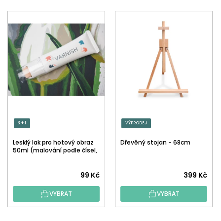
3 + 1
VÝPRODEJ
Lesklý lak pro hotový obraz
Dřevěný stojan - 68cm
50ml (malování podle čísel,
tečkování)
Průměrné
99 Kč
399 Kč
hodnocení
VYBRAT
VYBRAT
produktu
je
5,0
Z