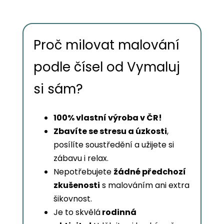
Proč milovat malování
podle čísel od Vymaluj
si sám?
100% vlastní výroba v ČR!
Zbavíte se stresu a úzkosti
,
posílíte soustředění a užijete si
zábavu i relax.
Nepotřebujete
žádné předchozí
zkušenosti
s malováním ani extra
šikovnost.
Je to skvělá
rodinná