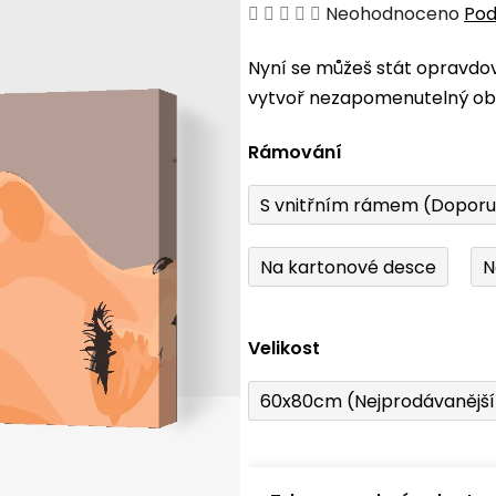
Průměrné
Neohodnoceno
Pod
hodnocení
Nyní se můžeš stát opravdo
produktu
vytvoř nezapomenutelný obr
je
0,0
Rámování
z
5
S vnitřním rámem (Dopor
hvězdiček.
Na kartonové desce
N
Velikost
60x80cm (Nejprodávanějš