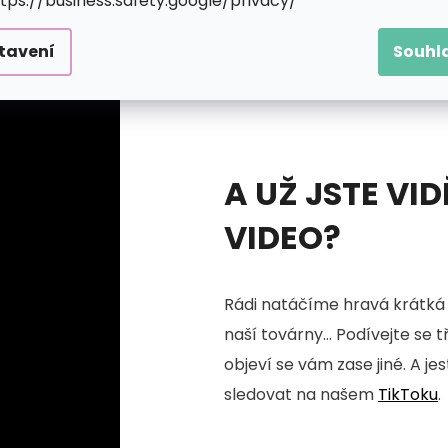
ttps://business.safety.google/privacy/
tavení
Souhl
A UŽ JSTE VID
VIDEO?
Rádi natáčíme hravá krátká 
naší továrny... Podívejte se 
objeví se vám zase jiné. A je
sledovat na našem
TikToku
.