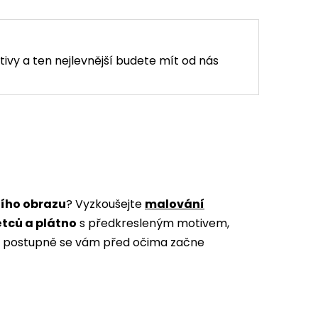
tivy a ten nejlevnější budete mít od nás
ního obrazu
? Vyzkoušejte
malování
ětců a plátno
s předkresleným motivem,
m a postupně se vám před očima začne