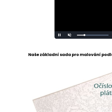
Loaded
:
Pause
Unmute
100.00%
Naše základní sada pro malování podle