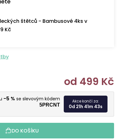
nete
eckých štětců - Bambusové 4ks v
9 Kč
atby
od
499 Kč
Měrná cen
-5 %
vu
se slevovým kódem
Akce končí za:
5PRCNT
0d 21h 41m 43s
DO KOŠÍKU