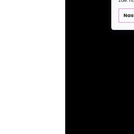
zde: h
Nas