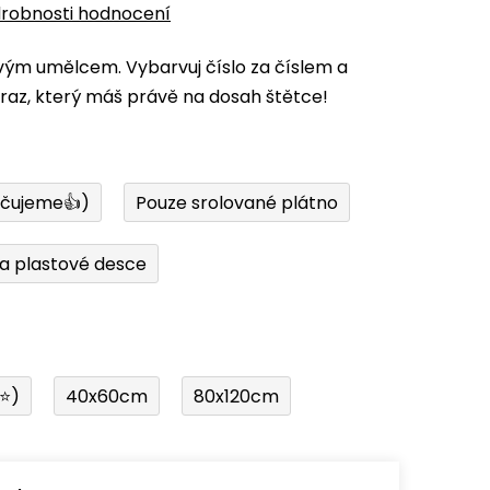
robnosti hodnocení
vým umělcem. Vybarvuj číslo za číslem a
az, který máš právě na dosah štětce!
učujeme👍)
Pouze srolované plátno
a plastové desce
í⭐)
40x60cm
80x120cm