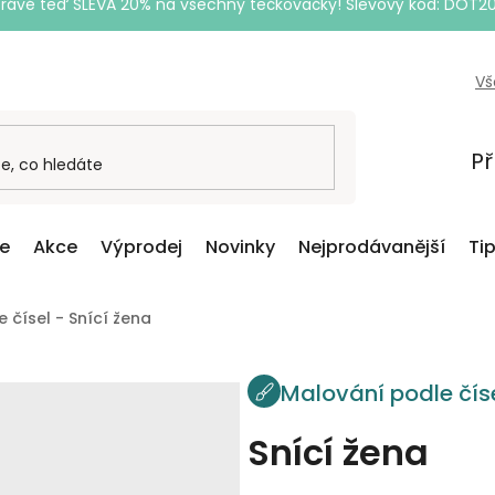
Právě teď SLEVA 20% na všechny tečkovačky! Slevový kód: DOT2
Vš
Př
ce
Akce
Výprodej
Novinky
Nejprodávanější
Ti
 čísel - Snící žena
Malování podle čís
Snící žena