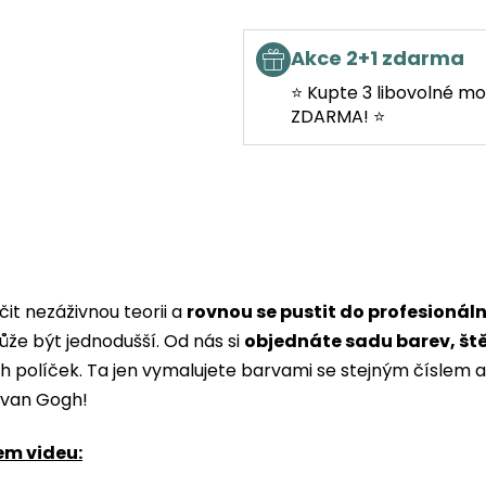
Akce 2+1 zdarma
⭐ Kupte 3 libovolné mo
ZDARMA! ⭐
it nezáživnou teorii a
rovnou se pustit do profesionál
ůže být jednodušší. Od nás si
objednáte sadu barev, št
ých políček. Ta jen vymalujete barvami se stejným čísle
i van Gogh!
em videu: