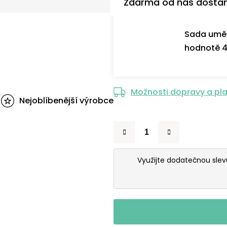
Zdarma od nás dosta
Sada uměl
hodnotě 4
Možnosti dopravy a pl
Nejoblíbenější výrobce
Využijte dodatečnou sle