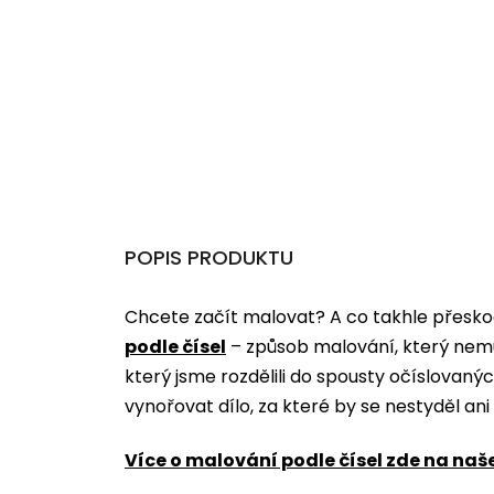
POPIS PRODUKTU
Chcete začít malovat? A co takhle přeskoč
podle čísel
­­– způsob malování, který nem
který jsme rozdělili do spousty očíslovan
vynořovat dílo, za které by se nestyděl an
Více o malování podle čísel zde na naš