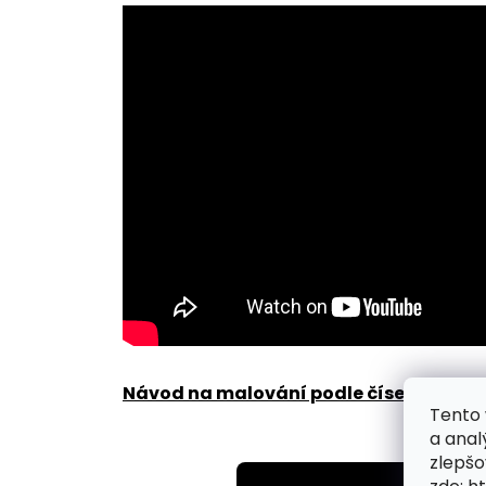
Návod na malování podle čísel zde
.
Tento 
a anal
zlepšo