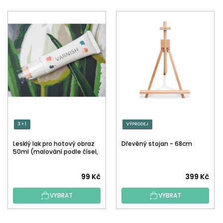
3 + 1
VÝPRODEJ
Lesklý lak pro hotový obraz
Dřevěný stojan - 68cm
50ml (malování podle čísel,
tečkování)
Průměrné
99 Kč
399 Kč
hodnocení
VYBRAT
VYBRAT
produktu
je
5,0
Z