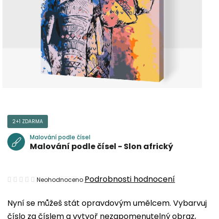
2+1 ZDARMA
Malování podle čísel
Malování podle čísel - Slon africký
Průměrné
Podrobnosti hodnocení
Neohodnoceno
hodnocení
Nyní se můžeš stát opravdovým umělcem. Vybarvuj
produktu
číslo za číslem a vytvoř nezapomenutelný obraz,
je