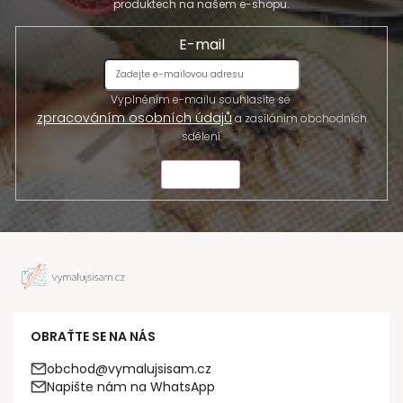
produktech na našem e-shopu.
E-mail
Vyplněním e-mailu souhlasíte se
zpracováním osobních údajů
a zasíláním obchodních
sdělení.
ODESLAT
OBRAŤTE SE NA NÁS
obchod@vymalujsisam.cz
Napište nám na WhatsApp