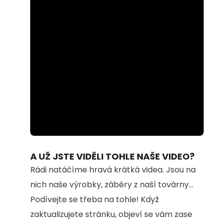
Loaded
:
Unmute
100.00%
A UŽ JSTE VIDĚLI TOHLE NAŠE VIDEO?
Rádi natáčíme hravá krátká videa. Jsou na
nich naše výrobky, záběry z naší továrny...
Podívejte se třeba na tohle! Když
zaktualizujete stránku, objeví se vám zase