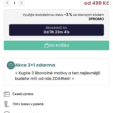
od
499 Kč
M
-3 %
Využijte dodatečnou slevu
se slevovým kódem
3PROMO
Akce končí za:
0d 11h 23m 40s
DO KOŠÍKU
Akce 2+1 zdarma
⭐ Kupte 3 libovolné motivy a ten nejlevnější
budete mít od nás ZDARMA! ⭐
Česká výroba
700+ barev v paletě