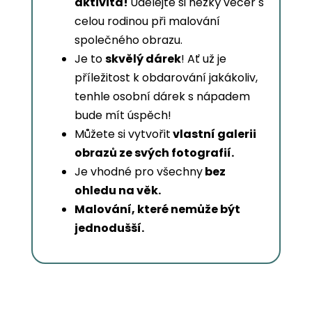
aktivita!
Udělejte si hezký večer s
celou rodinou při malování
společného obrazu.
Je to
skvělý dárek
! Ať už je
příležitost k obdarování jakákoliv,
tenhle osobní dárek s nápadem
bude mít úspěch!
Můžete si vytvořit
vlastní galerii
obrazů ze svých fotografií.
Je vhodné pro všechny
bez
ohledu na věk.
Malování, které nemůže být
jednodušší.