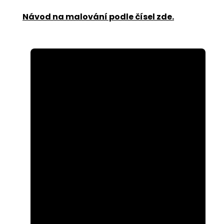
Návod na malování podle čísel zde
.