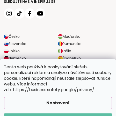
SLEDUJTE NÁS A INSPIRUJ SE
Česko
Maďarsko
Slovensko
Rumunsko
Polsko
Itálie
Německo
Španělsko
Velká Británie
Rakousko
Tento web používá k poskytování služeb,
personalizaci reklam a analýze návštěvnosti soubory
cookie, které napomáhají neustále zlepšovat funkce
SPOLEHLIVÉ MOŽNOSTI DOPRAVY
webu. Více informací
zde: https://business.safety.google/privacy/
BEZPEČNÉ MOŽNOSTI PLATBY
Nastavení