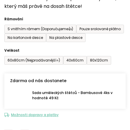
který máš právě na dosah štětce!
0,0
z
Rámování
5
S vnitřním rámem (Doporučujeme👍)
Pouze srolované plátno
hvězdiček.
Na kartonové desce
Na plastové desce
Velikost
60x80cm (Nejprodávanější⭐)
40x60cm
80x120cm
Zdarma od nás dostanete
Sada uměleckých štětců - Bambusové 4ks v
hodnotě 49 Kč
Možnosti dopravy a platby