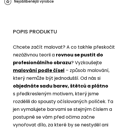
Nejoblíbenější výrobce
POPIS PRODUKTU
Chcete začít malovat? A co takhle přeskočit
nezáživnou teorii a
rovnou se pustit do
profesionálního obrazu
? Vyzkoušejte
malování podle čísel
­­– způsob malování,
který nemůže být jednodušší. Od nás si
objednáte sadu barev, štětců a plátno
s předkresleným motivem, který jsme
rozdělili do spousty očíslovaných políček. Ta
jen vymalujete barvami se stejným číslem a
postupně se vám před očima začne
vynořovat dílo, za které by se nestyděl ani