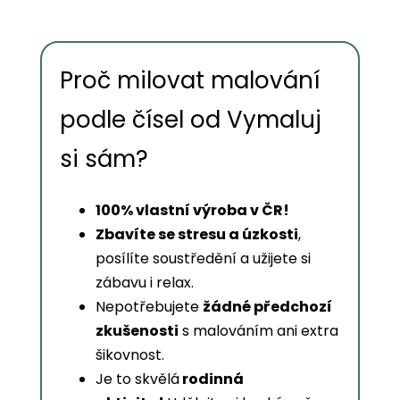
Proč milovat malování
podle čísel od Vymaluj
si sám?
100% vlastní výroba v ČR!
Zbavíte se stresu a úzkosti
,
posílíte soustředění a užijete si
zábavu i relax.
Nepotřebujete
žádné předchozí
zkušenosti
s malováním ani extra
šikovnost.
Je to skvělá
rodinná