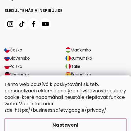
SLEDUJTE NÁS A INSPIRUJ SE
Česko
Maďarsko
Slovensko
Rumunsko
Polsko
Itálie
Německo
Španělsko
Velká Británie
Rakousko
Tento web používá k poskytování služeb,
personalizaci reklam a analýze návštěvnosti soubory
cookie, které napomáhají neustále zlepšovat funkce
SPOLEHLIVÉ MOŽNOSTI DOPRAVY
webu. Více informací
zde: https://business.safety.google/privacy/
BEZPEČNÉ MOŽNOSTI PLATBY
Nastavení