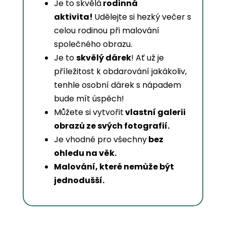
Je to skvělá
rodinná
aktivita!
Udělejte si hezký večer s
celou rodinou při malování
společného obrazu.
Je to
skvělý dárek
! Ať už je
příležitost k obdarování jakákoliv,
tenhle osobní dárek s nápadem
bude mít úspěch!
Můžete si vytvořit
vlastní galerii
obrazů ze svých fotografií.
Je vhodné pro všechny
bez
ohledu na věk.
Malování, které nemůže být
jednodušší.