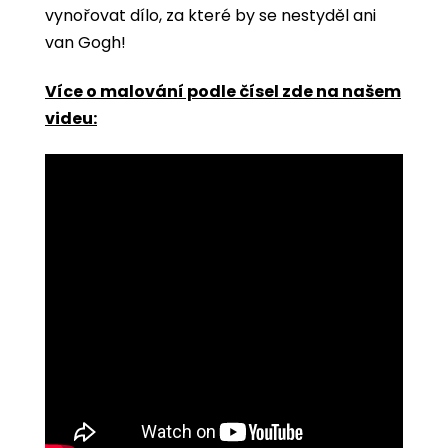
vynořovat dílo, za které by se nestyděl ani
van Gogh!
Více o malování podle čísel zde na našem
videu: