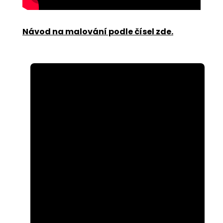
Návod na malování podle čísel zde
.