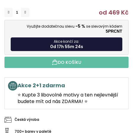
od
469 Kč
M
-5 %
Využijte dodatečnou slevu
se slevovým kódem
5PRCNT
Akce končí za:
0d 17h 55m 24s
DO KOŠÍKU
Akce 2+1 zdarma
⭐ Kupte 3 libovolné motivy a ten nejlevnější
budete mít od nás ZDARMA! ⭐
Česká výroba
700+ barev v paletě