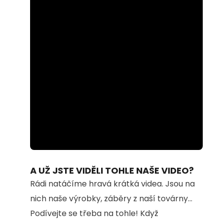
Loaded
:
Unmute
59.53%
A UŽ JSTE VIDĚLI TOHLE NAŠE VIDEO?
Rádi natáčíme hravá krátká videa. Jsou na
nich naše výrobky, záběry z naší továrny...
Podívejte se třeba na tohle! Když