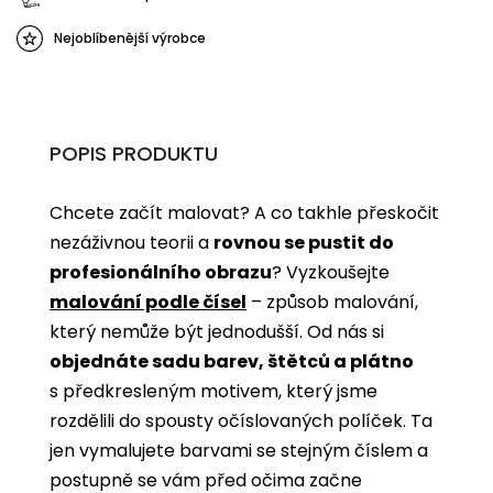
Nejoblíbenější výrobce
POPIS PRODUKTU
Chcete začít malovat? A co takhle přeskočit
nezáživnou teorii a
rovnou se pustit do
profesionálního obrazu
? Vyzkoušejte
malování podle čísel
­­– způsob malování,
který nemůže být jednodušší. Od nás si
objednáte sadu barev, štětců a plátno
s předkresleným motivem, který jsme
rozdělili do spousty očíslovaných políček. Ta
jen vymalujete barvami se stejným číslem a
postupně se vám před očima začne