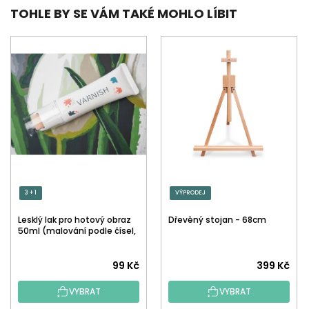
TOHLE BY SE VÁM TAKÉ MOHLO LÍBIT
3 + 1
VÝPRODEJ
Lesklý lak pro hotový obraz
Dřevěný stojan - 68cm
50ml (malování podle čísel,
tečkování)
Průměrné
99 Kč
399 Kč
hodnocení
VYBRAT
VYBRAT
produktu