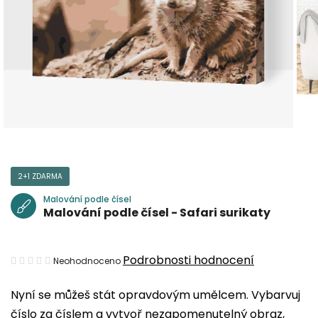
2+1 ZDARMA
Malování podle čísel
Malování podle čísel - Safari surikaty
Průměrné
Podrobnosti hodnocení
Neohodnoceno
hodnocení
Nyní se můžeš stát opravdovým umělcem. Vybarvuj
produktu
číslo za číslem a vytvoř nezapomenutelný obraz,
je