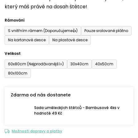
který máš právě na dosah štětce!
0,0
z
Rámování
5
S vnitřním rámem (Doporučujeme👍)
Pouze srolované plátno
hvězdiček.
Na kartonové desce
Na plastové desce
Velikost
60x80cm (Nejprodávanější⭐)
30x40cm
40x50cm
80x100cm
Zdarma od nás dostanete
Sada uměleckých štětců - Bambusové 4ks v
hodnotě 49 Kč
Možnosti dopravy a platby