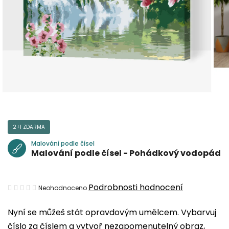
2+1 ZDARMA
Malování podle čísel
Malování podle čísel - Pohádkový vodopád
Průměrné
Podrobnosti hodnocení
Neohodnoceno
hodnocení
Nyní se můžeš stát opravdovým umělcem. Vybarvuj
produktu
číslo za číslem a vytvoř nezapomenutelný obraz,
je