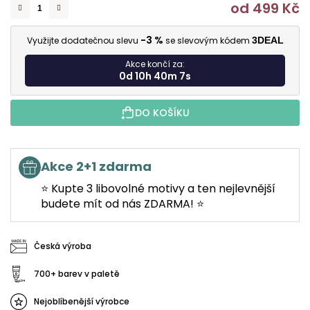
od
499 Kč
M
-3 %
Využijte dodatečnou slevu
se slevovým kódem
3DEAL
Akce končí za:
0d 10h 40m 6s
DO KOŠÍKU
Akce 2+1 zdarma
⭐ Kupte 3 libovolné motivy a ten nejlevnější
budete mít od nás ZDARMA! ⭐
Česká výroba
700+ barev v paletě
Nejoblíbenější výrobce