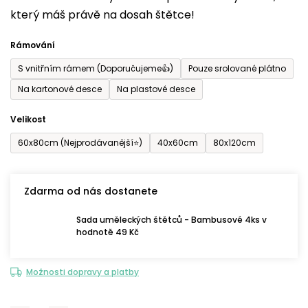
který máš právě na dosah štětce!
0,0
z
Rámování
5
S vnitřním rámem (Doporučujeme👍)
Pouze srolované plátno
hvězdiček.
Na kartonové desce
Na plastové desce
Velikost
60x80cm (Nejprodávanější⭐)
40x60cm
80x120cm
Zdarma od nás dostanete
Sada uměleckých štětců - Bambusové 4ks v
hodnotě 49 Kč
Možnosti dopravy a platby