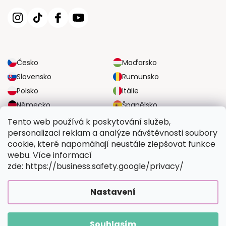
Česko
Maďarsko
Slovensko
Rumunsko
Polsko
Itálie
Německo
Španělsko
Velká Británie
Rakousko
Tento web používá k poskytování služeb,
personalizaci reklam a analýze návštěvnosti soubory
cookie, které napomáhají neustále zlepšovat funkce
SPOLEHLIVÉ MOŽNOSTI DOPRAVY
webu. Více informací
zde: https://business.safety.google/privacy/
BEZPEČNÉ MOŽNOSTI PLATBY
Nastavení
Souhlasím
Copyright 2026
Vymalujsisam.cz
. Všechna práva vyhrazena.