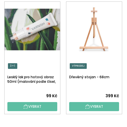
3 + 1
VÝPRODEJ
Lesklý lak pro hotový obraz
Dřevěný stojan - 68cm
50ml (malování podle čísel,
tečkování)
Průměrné
99 Kč
399 Kč
hodnocení
VYBRAT
VYBRAT
produktu
je
5,0
Z