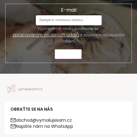
E-mail
Vyplněním e-mailu souhlasíte se
zpracováním osobních údajů
a zasíláním obchodních
sdělení.
ODESLAT
OBRAŤTE SE NA NÁS
obchod@vymalujsisam.cz
Napište nám na WhatsApp