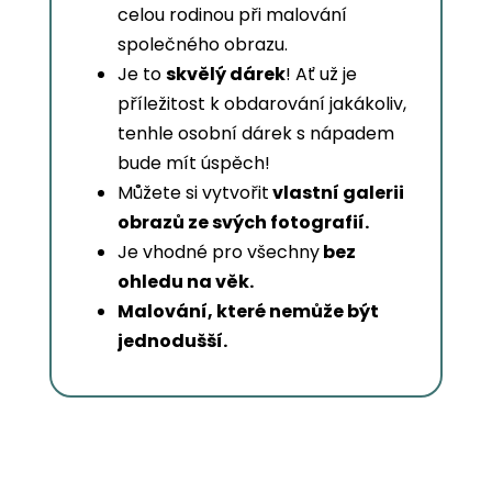
celou rodinou při malování
společného obrazu.
Je to
skvělý dárek
! Ať už je
příležitost k obdarování jakákoliv,
tenhle osobní dárek s nápadem
bude mít úspěch!
Můžete si vytvořit
vlastní galerii
obrazů ze svých fotografií.
Je vhodné pro všechny
bez
ohledu na věk.
Malování, které nemůže být
jednodušší.