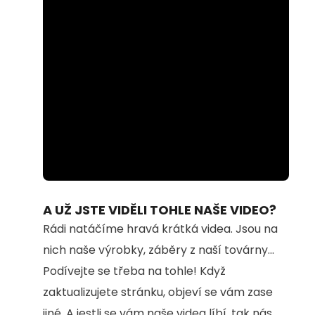
Loaded
:
Unmute
74.69%
A UŽ JSTE VIDĚLI TOHLE NAŠE VIDEO?
Rádi natáčíme hravá krátká videa. Jsou na
nich naše výrobky, záběry z naší továrny...
Podívejte se třeba na tohle! Když
zaktualizujete stránku, objeví se vám zase
jiné. A jestli se vám naše videa líbí, tak nás