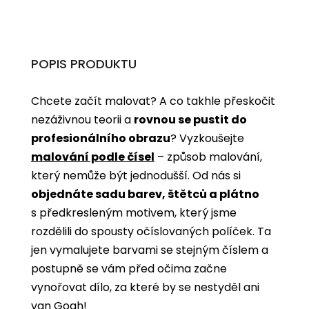
POPIS PRODUKTU
Chcete začít malovat? A co takhle přeskočit
nezáživnou teorii a
rovnou se pustit do
profesionálního obrazu
? Vyzkoušejte
malování podle čísel
­­– způsob malování,
který nemůže být jednodušší. Od nás si
objednáte sadu barev, štětců a plátno
s předkresleným motivem, který jsme
rozdělili do spousty očíslovaných políček. Ta
jen vymalujete barvami se stejným číslem a
postupně se vám před očima začne
vynořovat dílo, za které by se nestyděl ani
van Gogh!