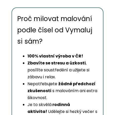
Proč milovat malování
podle čísel od Vymaluj
si sám?
100% vlastní výroba v ČR!
Zbavíte se stresu a úzkosti
,
posílíte soustředění a užijete si
zábavu i relax.
Nepotřebujete
žádné předchozí
zkušenosti
s malováním ani extra
šikovnost.
Je to skvělá
rodinná
aktivita!
Udělejte si hezký večer s