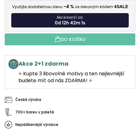
-4 %
Využijte dodatečnou slevu
se slevovým kódem
4SALE
Akce končí za:
0d 12h 42m 0s
DO KOŠÍKU
Akce 2+1 zdarma
⭐ Kupte 3 libovolné motivy a ten nejlevnější
budete mít od nás ZDARMA! ⭐
Česká výroba
700+ barev v paletě
Nejoblíbenější výrobce