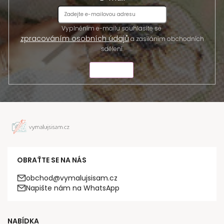
Vyplněním e-mailu souhlasíte se
zpracováním osobních údajů
a zasíláním obchodních
sdělení.
ODESLAT
OBRAŤTE SE NA NÁS
obchod@vymalujsisam.cz
Napište nám na WhatsApp
NABÍDKA