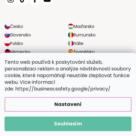
Česko
Maďarsko
Slovensko
Rumunsko
Polsko
Itálie
Německo
Španělsko
Velká Británie
Rakousko
Tento web používá k poskytování služeb,
personalizaci reklam a analýze návštěvnosti soubory
cookie, které napomáhají neustále zlepšovat funkce
SPOLEHLIVÉ MOŽNOSTI DOPRAVY
webu. Více informací
zde: https://business.safety.google/privacy/
BEZPEČNÉ MOŽNOSTI PLATBY
Nastavení
Souhlasím
Copyright 2026
Vymalujsisam.cz
. Všechna práva vyhrazena.
Vytvořil Shoptet Premium
|
Upravilo
FV STUDIO