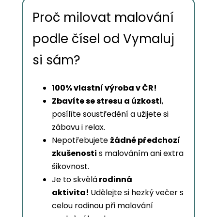
Proč milovat malování
podle čísel od Vymaluj
si sám?
100% vlastní výroba v ČR!
Zbavíte se stresu a úzkosti
,
posílíte soustředění a užijete si
zábavu i relax.
Nepotřebujete
žádné předchozí
zkušenosti
s malováním ani extra
šikovnost.
Je to skvělá
rodinná
aktivita!
Udělejte si hezký večer s
celou rodinou při malování