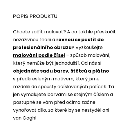
POPIS PRODUKTU
Chcete začít malovat? A co takhle přeskočit
nezáživnou teorii a
rovnou se pustit do
profesionálního obrazu
? Vyzkoušejte
malování podle čísel
­­– způsob malování,
který nemůže být jednodušší. Od nás si
objednáte sadu barev, štětců a plátno
s předkresleným motivem, který jsme
rozdělili do spousty očíslovaných políček. Ta
jen vymalujete barvami se stejným číslem a
postupně se vám před očima začne
vynořovat dílo, za které by se nestyděl ani
van Gogh!