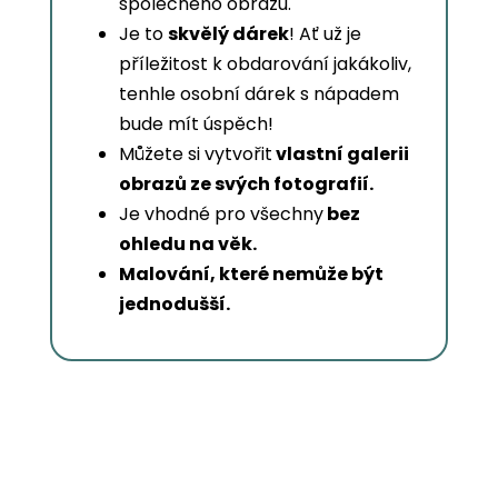
společného obrazu.
Je to
skvělý dárek
! Ať už je
příležitost k obdarování jakákoliv,
tenhle osobní dárek s nápadem
bude mít úspěch!
Můžete si vytvořit
vlastní galerii
obrazů ze svých fotografií.
Je vhodné pro všechny
bez
ohledu na věk.
Malování, které nemůže být
jednodušší.