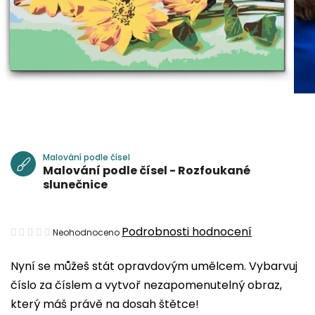
Malování podle čísel
Malování podle čísel - Rozfoukané
slunečnice
Průměrné
Podrobnosti hodnocení
Neohodnoceno
hodnocení
Nyní se můžeš stát opravdovým umělcem. Vybarvuj
produktu
číslo za číslem a vytvoř nezapomenutelný obraz,
je
který máš právě na dosah štětce!
0,0