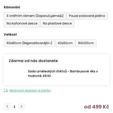
z
Rámování
5
S vnitřním rámem (Doporučujeme👍)
Pouze srolované plátno
hvězdiček.
Na kartonové desce
Na plastové desce
Velikost
60x80cm (Nejprodávanější⭐)
40x60cm
80x120cm
Zdarma od nás dostanete
Sada uměleckých štětců - Bambusové 4ks v
hodnotě 49 Kč
Možnosti dopravy a platby
od
499 Kč
M