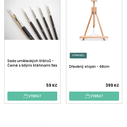
VÝPRODEJ
Sada uměleckých štětců -
Černé s bílými štětinami 5ks
Dřevěný stojan - 68cm
59 Kč
399 Kč
VYBRAT
VYBRAT
Z
Á
P