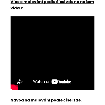
Více o malování podle čísel zde na našem
videu:
Návod na malování podle čísel zde
.