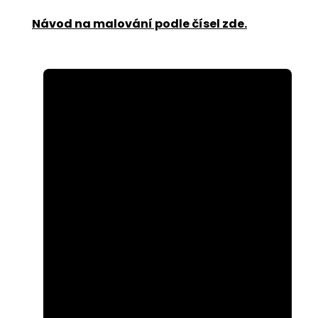
Návod na malování podle čísel zde
.