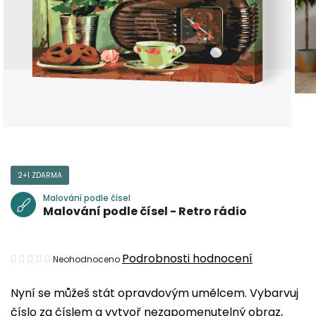
2+1 ZDARMA
Malování podle čísel
Malování podle čísel - Retro rádio
Průměrné
Podrobnosti hodnocení
Neohodnoceno
hodnocení
Nyní se můžeš stát opravdovým umělcem. Vybarvuj
produktu
číslo za číslem a vytvoř nezapomenutelný obraz,
je