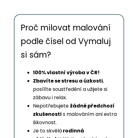
Proč milovat malování
podle čísel od Vymaluj
si sám?
100% vlastní výroba v ČR!
Zbavíte se stresu a úzkosti
,
posílíte soustředění a užijete si
zábavu i relax.
Nepotřebujete
žádné předchozí
zkušenosti
s malováním ani extra
šikovnost.
Je to skvělá
rodinná