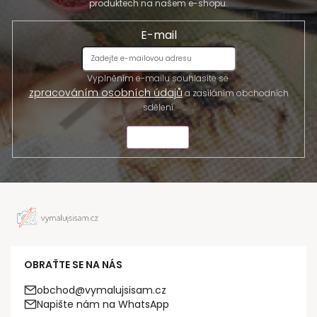
produktech na našem e-shopu.
E-mail
Vyplněním e-mailu souhlasíte se
zpracováním osobních údajů
a zasíláním obchodních
sdělení.
ODESLAT
OBRAŤTE SE NA NÁS
obchod@vymalujsisam.cz
Napište nám na WhatsApp