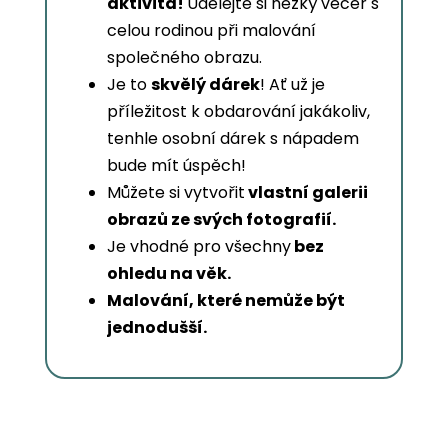
aktivita!
Udělejte si hezký večer s
celou rodinou při malování
společného obrazu.
Je to
skvělý dárek
! Ať už je
příležitost k obdarování jakákoliv,
tenhle osobní dárek s nápadem
bude mít úspěch!
Můžete si vytvořit
vlastní galerii
obrazů ze svých fotografií.
Je vhodné pro všechny
bez
ohledu na věk.
Malování, které nemůže být
jednodušší.