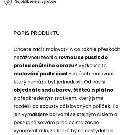
Nejoblíbenější výrobce
POPIS PRODUKTU
Chcete začít malovat? A co takhle přeskočit
nezáživnou teorii a
rovnou se pustit do
profesionálního obrazu
? Vyzkoušejte
malování podle čísel
­­– způsob malování,
který nemůže být jednodušší. Od nás si
objednáte sadu barev, štětců a plátno
s předkresleným motivem, který jsme
rozdělili do spousty očíslovaných políček. Ta
jen vymalujete barvami se stejným číslem a
postupně se vám před očima začne
vynořovat dílo, za které by se nestyděl ani