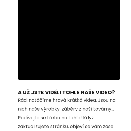
Loaded
:
Unmute
100.00%
A UŽ JSTE VIDĚLI TOHLE NAŠE VIDEO?
Rádi natáčíme hravá krátká videa. Jsou na
nich naše výrobky, záběry z naší továrny...
Podívejte se třeba na tohle! Když
zaktualizujete stránku, objeví se vám zase