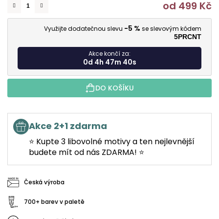
od
499 Kč
M
-5 %
Využijte dodatečnou slevu
se slevovým kódem
5PRCNT
Akce končí za:
0d 4h 47m 39s
DO KOŠÍKU
Akce 2+1 zdarma
⭐ Kupte 3 libovolné motivy a ten nejlevnější
budete mít od nás ZDARMA! ⭐
Česká výroba
700+ barev v paletě