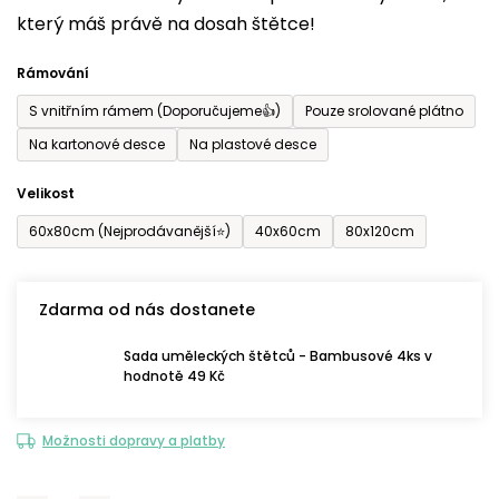
který máš právě na dosah štětce!
0,0
z
Rámování
5
S vnitřním rámem (Doporučujeme👍)
Pouze srolované plátno
hvězdiček.
Na kartonové desce
Na plastové desce
Velikost
60x80cm (Nejprodávanější⭐)
40x60cm
80x120cm
Zdarma od nás dostanete
Sada uměleckých štětců - Bambusové 4ks v
hodnotě 49 Kč
Možnosti dopravy a platby