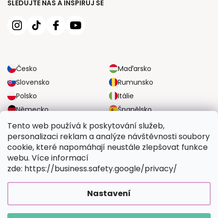
SLEDUJTE NÁS A INSPIRUJ SE
Česko
Maďarsko
Slovensko
Rumunsko
Polsko
Itálie
Německo
Španělsko
Velká Británie
Rakousko
Tento web používá k poskytování služeb,
personalizaci reklam a analýze návštěvnosti soubory
cookie, které napomáhají neustále zlepšovat funkce
SPOLEHLIVÉ MOŽNOSTI DOPRAVY
webu. Více informací
zde: https://business.safety.google/privacy/
BEZPEČNÉ MOŽNOSTI PLATBY
Nastavení