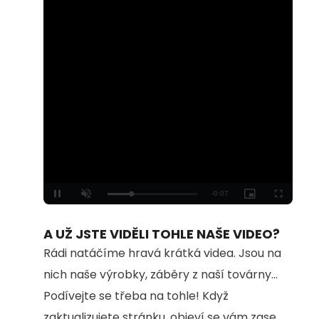
Loaded
:
Unmute
100.00%
A UŽ JSTE VIDĚLI TOHLE NAŠE VIDEO?
Rádi natáčíme hravá krátká videa. Jsou na
nich naše výrobky, záběry z naší továrny...
Podívejte se třeba na tohle! Když
zaktualizujete stránku, objeví se vám zase