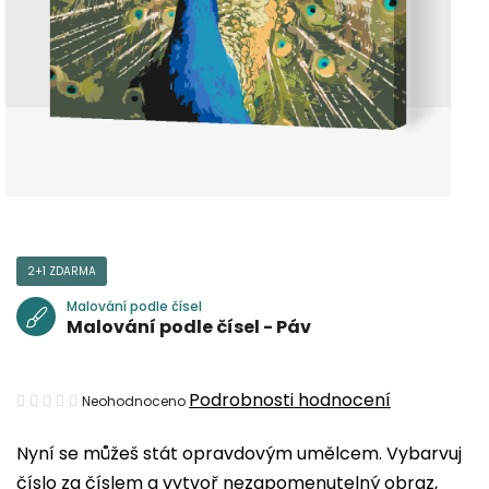
2+1 ZDARMA
Malování podle čísel
Malování podle čísel - Páv
Průměrné
Podrobnosti hodnocení
Neohodnoceno
hodnocení
Nyní se můžeš stát opravdovým umělcem. Vybarvuj
produktu
číslo za číslem a vytvoř nezapomenutelný obraz,
je