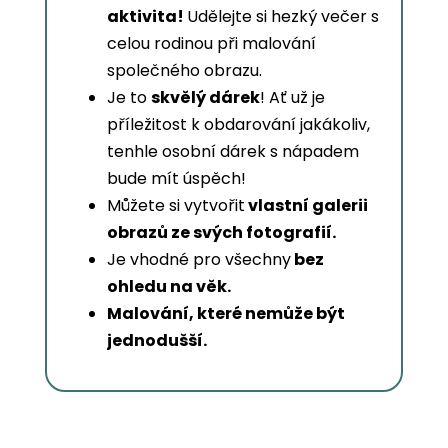
aktivita!
Udělejte si hezký večer s
celou rodinou při malování
společného obrazu.
Je to
skvělý dárek
! Ať už je
příležitost k obdarování jakákoliv,
tenhle osobní dárek s nápadem
bude mít úspěch!
Můžete si vytvořit
vlastní galerii
obrazů ze svých fotografií.
Je vhodné pro všechny
bez
ohledu na věk.
Malování, které nemůže být
jednodušší.