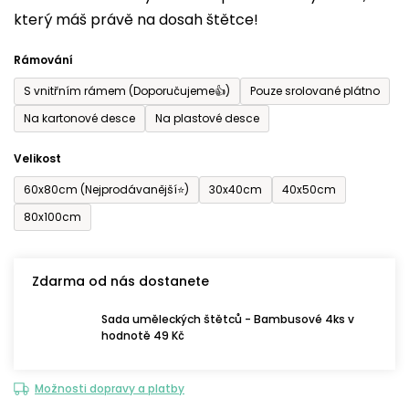
který máš právě na dosah štětce!
0,0
z
Rámování
5
S vnitřním rámem (Doporučujeme👍)
Pouze srolované plátno
hvězdiček.
Na kartonové desce
Na plastové desce
Velikost
60x80cm (Nejprodávanější⭐)
30x40cm
40x50cm
80x100cm
Zdarma od nás dostanete
Sada uměleckých štětců - Bambusové 4ks v
hodnotě 49 Kč
Možnosti dopravy a platby