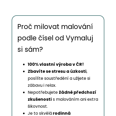
Proč milovat malování
podle čísel od Vymaluj
si sám?
100% vlastní výroba v ČR!
Zbavíte se stresu a úzkosti
,
posílíte soustředění a užijete si
zábavu i relax.
Nepotřebujete
žádné předchozí
zkušenosti
s malováním ani extra
šikovnost.
Je to skvělá
rodinná