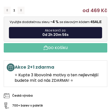
od
469 Kč
M
-4 %
Využijte dodatečnou slevu
se slevovým kódem
4SALE
Akce končí za:
0d 2h 20m 56s
DO KOŠÍKU
Akce 2+1 zdarma
⭐ Kupte 3 libovolné motivy a ten nejlevnější
budete mít od nás ZDARMA! ⭐
Česká výroba
700+ barev v paletě