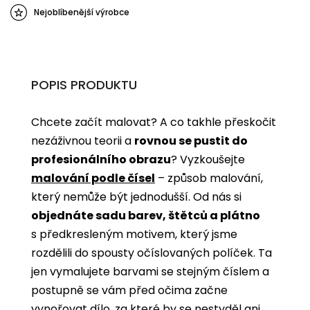
Nejoblíbenější výrobce
POPIS PRODUKTU
Chcete začít malovat? A co takhle přeskočit
nezáživnou teorii a
rovnou se pustit do
profesionálního obrazu
? Vyzkoušejte
malování podle čísel
­­– způsob malování,
který nemůže být jednodušší. Od nás si
objednáte sadu barev, štětců a plátno
s předkresleným motivem, který jsme
rozdělili do spousty očíslovaných políček. Ta
jen vymalujete barvami se stejným číslem a
postupně se vám před očima začne
vynořovat dílo, za které by se nestyděl ani