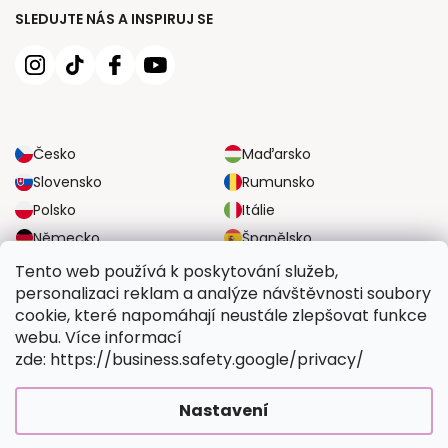
SLEDUJTE NÁS A INSPIRUJ SE
Česko
Maďarsko
Slovensko
Rumunsko
Polsko
Itálie
Německo
Španělsko
Velká Británie
Rakousko
Tento web používá k poskytování služeb,
personalizaci reklam a analýze návštěvnosti soubory
cookie, které napomáhají neustále zlepšovat funkce
SPOLEHLIVÉ MOŽNOSTI DOPRAVY
webu. Více informací
zde: https://business.safety.google/privacy/
BEZPEČNÉ MOŽNOSTI PLATBY
Nastavení