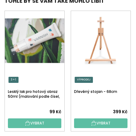
TOHLE BY SE VÁM TAKÉ MOHLO LÍBIT
3 + 1
VÝPRODEJ
Lesklý lak pro hotový obraz
Dřevěný stojan - 68cm
50ml (malování podle čísel,
tečkování)
Průměrné
99 Kč
399 Kč
hodnocení
VYBRAT
VYBRAT
produktu
je