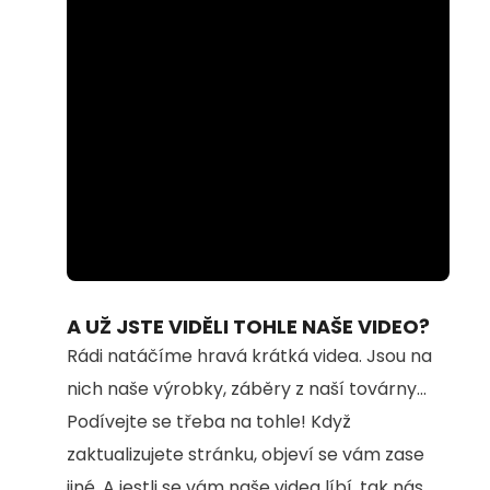
Loaded
:
Unmute
63.58%
A UŽ JSTE VIDĚLI TOHLE NAŠE VIDEO?
Rádi natáčíme hravá krátká videa. Jsou na
nich naše výrobky, záběry z naší továrny...
Podívejte se třeba na tohle! Když
zaktualizujete stránku, objeví se vám zase
jiné. A jestli se vám naše videa líbí, tak nás