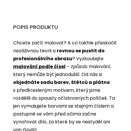
POPIS PRODUKTU
Chcete začít malovat? A co takhle přeskočit
nezáživnou teorii a
rovnou se pustit do
profesionálního obrazu
? Vyzkoušejte
malování podle čísel
­­– způsob malování,
který nemůže být jednodušší. Od nás si
objednáte sadu barev, štětců a plátno
s předkresleným motivem, který jsme
rozdělili do spousty očíslovaných políček. Ta
jen vymalujete barvami se stejným číslem a
postupně se vám před očima začne
vynořovat dílo, za které by se nestyděl ani
van Gogh!