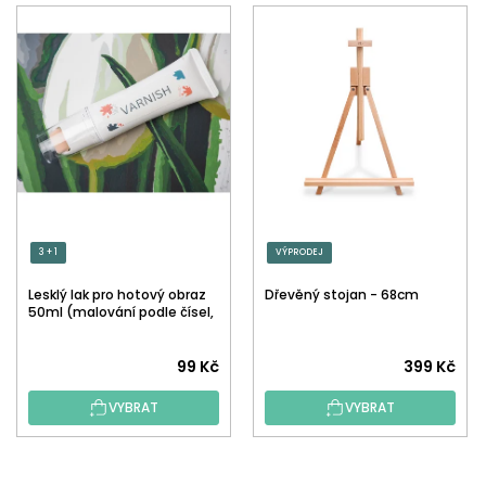
3 + 1
VÝPRODEJ
Lesklý lak pro hotový obraz
Dřevěný stojan - 68cm
50ml (malování podle čísel,
tečkování)
Průměrné
99 Kč
399 Kč
hodnocení
VYBRAT
VYBRAT
produktu
je
5,0
Z