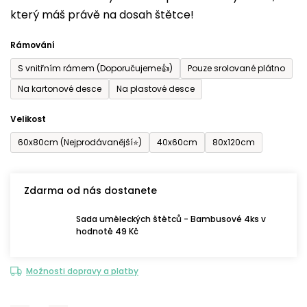
který máš právě na dosah štětce!
0,0
z
Rámování
5
S vnitřním rámem (Doporučujeme👍)
Pouze srolované plátno
hvězdiček.
Na kartonové desce
Na plastové desce
Velikost
60x80cm (Nejprodávanější⭐)
40x60cm
80x120cm
Zdarma od nás dostanete
Sada uměleckých štětců - Bambusové 4ks v
hodnotě 49 Kč
Možnosti dopravy a platby