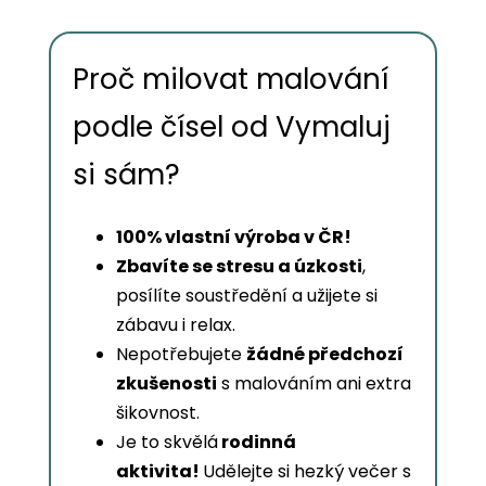
Proč milovat malování
podle čísel od Vymaluj
si sám?
100% vlastní výroba v ČR!
Zbavíte se stresu a úzkosti
,
posílíte soustředění a užijete si
zábavu i relax.
Nepotřebujete
žádné předchozí
zkušenosti
s malováním ani extra
šikovnost.
Je to skvělá
rodinná
aktivita!
Udělejte si hezký večer s