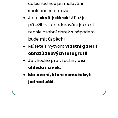
celou rodinou při malování
společného obrazu.
Je to
skvělý dárek
! Ať už je
příležitost k obdarování jakákoliv,
tenhle osobní dárek s nápadem
bude mít úspěch!
Můžete si vytvořit
vlastní galerii
obrazů ze svých fotografií.
Je vhodné pro všechny
bez
ohledu na věk.
Malování, které nemůže být
jednodušší.