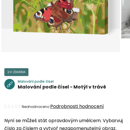
2+1 ZDARMA
Malování podle čísel
Malování podle čísel - Motýl v trávě
Průměrné
Podrobnosti hodnocení
Neohodnoceno
hodnocení
Nyní se můžeš stát opravdovým umělcem. Vybarvuj
produktu
číslo za číslem a vytvoř nezapomenutelný obraz,
je