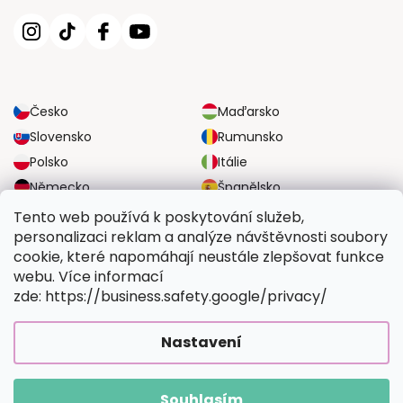
Česko
Maďarsko
Slovensko
Rumunsko
Polsko
Itálie
Německo
Španělsko
Velká Británie
Rakousko
Tento web používá k poskytování služeb,
personalizaci reklam a analýze návštěvnosti soubory
cookie, které napomáhají neustále zlepšovat funkce
SPOLEHLIVÉ MOŽNOSTI DOPRAVY
webu. Více informací
zde: https://business.safety.google/privacy/
BEZPEČNÉ MOŽNOSTI PLATBY
Nastavení
Souhlasím
Copyright 2026
Vymalujsisam.cz
. Všechna práva vyhrazena.