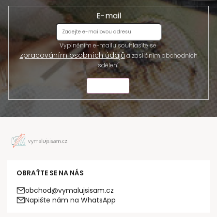
E-mail
Vyplněním e-mailu souhlasíte se
zpracováním osobních údajů
a zasíláním obchodních
sdělení.
ODESLAT
OBRAŤTE SE NA NÁS
obchod@vymalujsisam.cz
Napište nám na WhatsApp