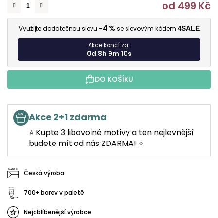
od
499 Kč
M
-4 %
Využijte dodatečnou slevu
se slevovým kódem
4SALE
Akce končí za:
0d 8h 9m 9s
DO KOŠÍKU
Akce 2+1 zdarma
⭐ Kupte 3 libovolné motivy a ten nejlevnější
budete mít od nás ZDARMA! ⭐
Česká výroba
700+ barev v paletě
Nejoblíbenější výrobce