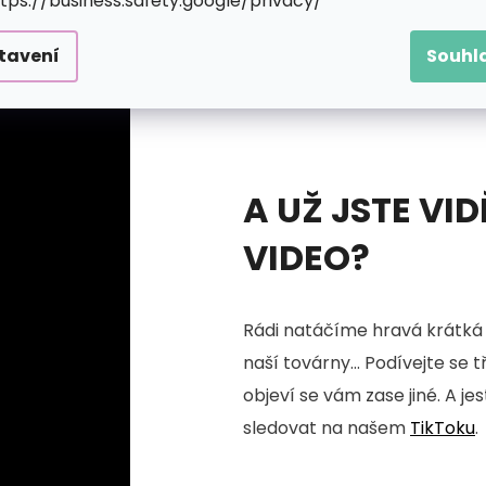
ttps://business.safety.google/privacy/
tavení
Souhl
A UŽ JSTE VID
VIDEO?
Rádi natáčíme hravá krátká 
naší továrny... Podívejte se 
objeví se vám zase jiné. A je
sledovat na našem
TikToku
.