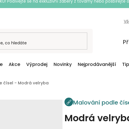
Podívejte se na exkluzivní záběry z továrny nebo posbírejte o
Vš
Př
ce
Akce
Výprodej
Novinky
Nejprodávanější
Ti
 čísel - Modrá velryba
Malování podle čís
Modrá velryb