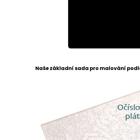
Loaded
:
Unmute
100.00%
Naše základní sada pro malování podle