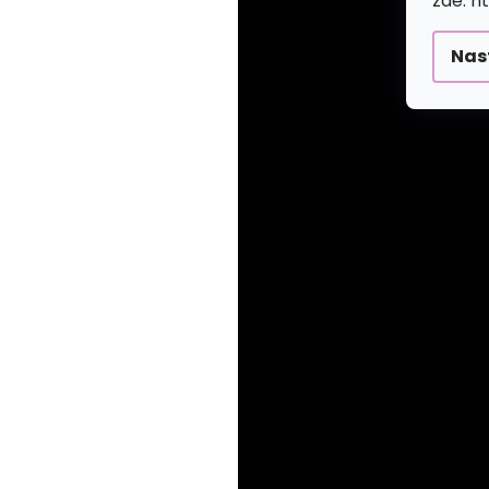
zde: h
Nas