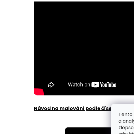
Návod na malování podle čísel zde
.
Tento 
a anal
zlepšo