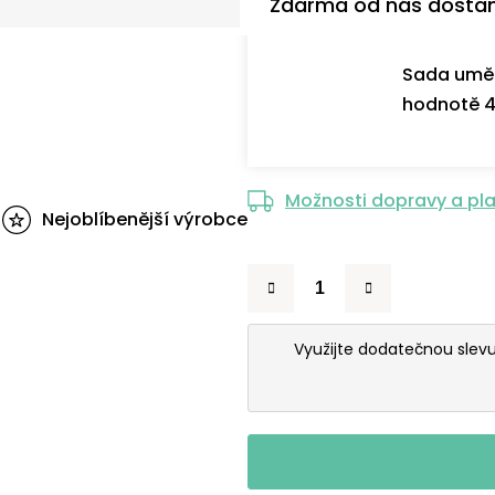
Zdarma od nás dosta
Sada uměl
hodnotě 4
Možnosti dopravy a pl
Nejoblíbenější výrobce
Využijte dodatečnou slev