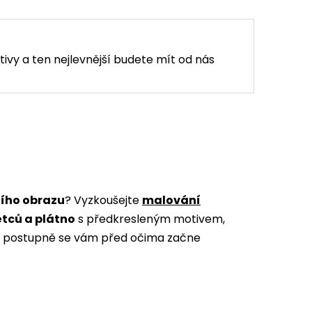
tivy a ten nejlevnější budete mít od nás
ního obrazu
? Vyzkoušejte
malování
ětců a plátno
s předkresleným motivem,
m a postupně se vám před očima začne