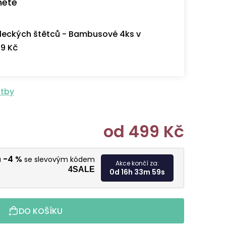
nete
eckých štětců - Bambusové 4ks v
9 Kč
atby
od
499 Kč
Měrná cen
-4 %
u
se slevovým kódem
Akce končí za:
4SALE
0d 16h 33m 58s
DO KOŠÍKU