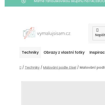
Máme fanouškovskou skupinu na FACEBOOKU! 
Přejít
na
obsah
Techniky
Obrazy z vlastní fotky
Inspira
Domů
/
Techniky
/
Malování podle čísel
/
Malování podle