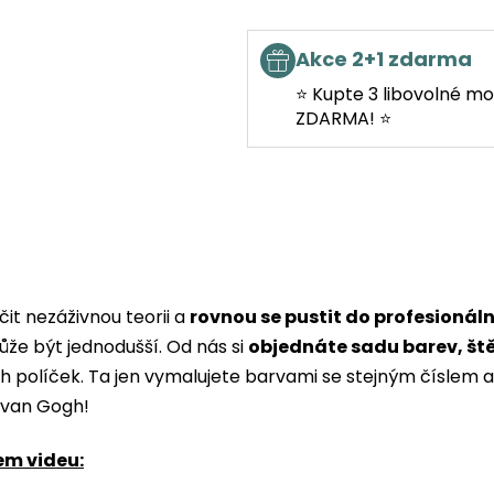
Akce 2+1 zdarma
⭐ Kupte 3 libovolné mo
ZDARMA! ⭐
it nezáživnou teorii a
rovnou se pustit do profesionál
ůže být jednodušší. Od nás si
objednáte sadu barev, št
ých políček. Ta jen vymalujete barvami se stejným čísle
i van Gogh!
em videu: