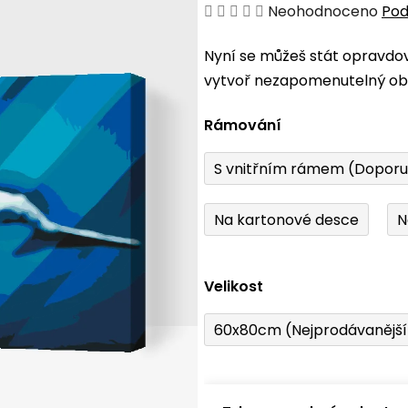
Průměrné
Neohodnoceno
Pod
hodnocení
Nyní se můžeš stát opravdo
produktu
vytvoř nezapomenutelný obr
je
0,0
Rámování
z
5
S vnitřním rámem (Dopor
hvězdiček.
Na kartonové desce
N
Velikost
60x80cm (Nejprodávanějš