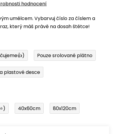
robnosti hodnocení
vým umělcem. Vybarvuj číslo za číslem a
az, který máš právě na dosah štětce!
učujeme👍)
Pouze srolované plátno
a plastové desce
í⭐)
40x60cm
80x120cm