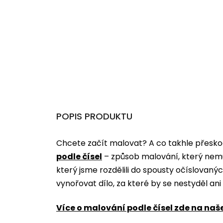
POPIS PRODUKTU
Chcete začít malovat? A co takhle přeskoč
podle čísel
­­– způsob malování, který nem
který jsme rozdělili do spousty očíslovan
vynořovat dílo, za které by se nestyděl an
Více o malování podle čísel zde na naš