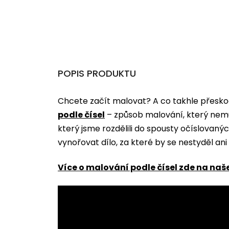
POPIS PRODUKTU
Chcete začít malovat? A co takhle přeskoč
podle čísel
­­– způsob malování, který nem
který jsme rozdělili do spousty očíslovan
vynořovat dílo, za které by se nestyděl an
Více o malování podle čísel zde na naš