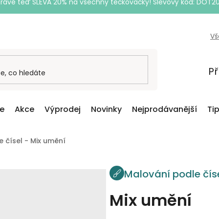
Právě teď SLEVA 20% na všechny tečkovačky! Slevový kód: DOT2
Vš
Př
ce
Akce
Výprodej
Novinky
Nejprodávanější
Ti
 čísel - Mix umění
Malování podle čís
Mix umění