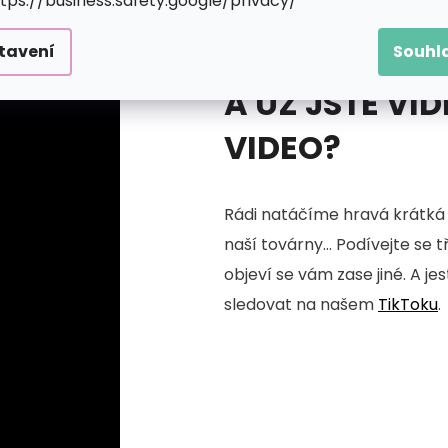
ttps://business.safety.google/privacy/
tavení
Souhl
A UŽ JSTE VID
VIDEO?
Rádi natáčíme hravá krátká 
naší továrny... Podívejte se 
objeví se vám zase jiné. A je
sledovat na našem
TikToku
.