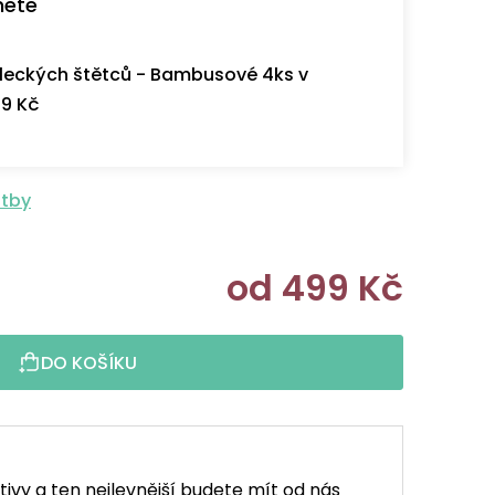
nete
eckých štětců - Bambusové 4ks v
9 Kč
atby
od
499 Kč
Měrná cen
DO KOŠÍKU
tivy a ten nejlevnější budete mít od nás