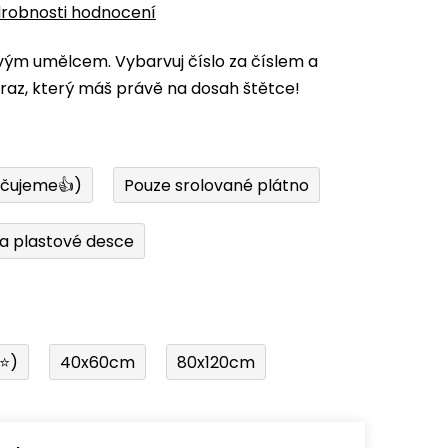
robnosti hodnocení
vým umělcem. Vybarvuj číslo za číslem a
az, který máš právě na dosah štětce!
učujeme👍)
Pouze srolované plátno
a plastové desce
í⭐)
40x60cm
80x120cm