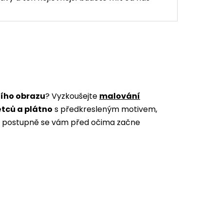
ního obrazu
? Vyzkoušejte
malování
ětců a plátno
s předkresleným motivem,
m a postupně se vám před očima začne