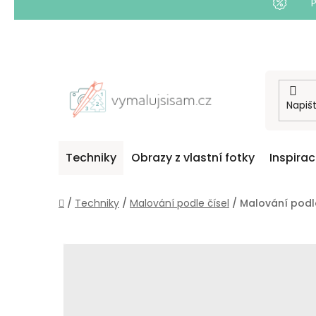
Přejít
na
obsah
Techniky
Obrazy z vlastní fotky
Inspira
Domů
/
Techniky
/
Malování podle čísel
/
Malování podle