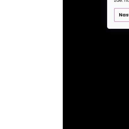
zde: h
Nas