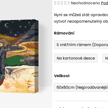
Průměrné
Neohodnoceno
Pod
hodnocení
Nyní se můžeš stát opravdo
produktu
vytvoř nezapomenutelný obr
je
0,0
Rámování
z
5
S vnitřním rámem (Dopor
hvězdiček.
Na kartonové desce
N
Velikost
60x80cm (Nejprodávanějš