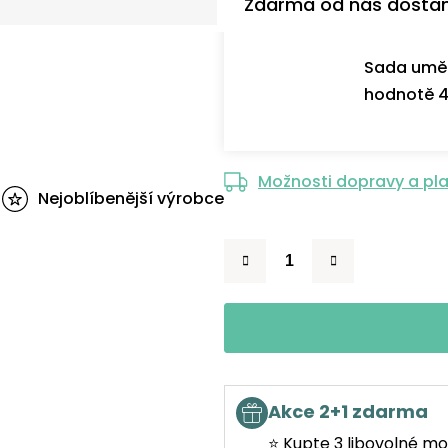
Zdarma od nás dosta
Sada uměl
hodnotě 4
Možnosti dopravy a pl
Nejoblíbenější výrobce
Akce 2+1 zdarma
⭐ Kupte 3 libovolné mo