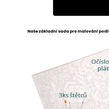
Loaded
:
Unmute
100.00%
Naše základní sada pro malování podle