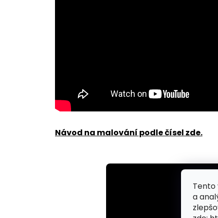
Návod na malování podle čísel zde
.
Tento 
a anal
zlepšo