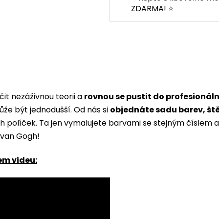
ZDARMA! ⭐
it nezáživnou teorii a
rovnou se pustit do profesionál
ůže být jednodušší. Od nás si
objednáte sadu barev, št
ých políček. Ta jen vymalujete barvami se stejným čísle
i van Gogh!
em videu: