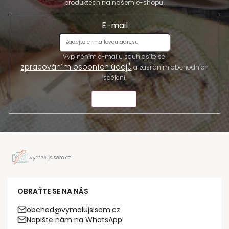
produktech na našem e-shopu.
E-mail
Vyplněním e-mailu souhlasíte se
zpracováním osobních údajů
a zasíláním obchodních
sdělení.
ODESLAT
OBRAŤTE SE NA NÁS
obchod@vymalujsisam.cz
Napište nám na WhatsApp