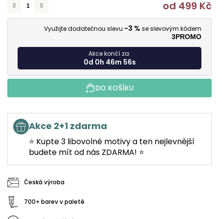
od
499 Kč
M
-3 %
Využijte dodatečnou slevu
se slevovým kódem
3PROMO
Akce končí za:
0d 0h 46m 55s
DO KOŠÍKU
Akce 2+1 zdarma
⭐ Kupte 3 libovolné motivy a ten nejlevnější
budete mít od nás ZDARMA! ⭐
Česká výroba
700+ barev v paletě