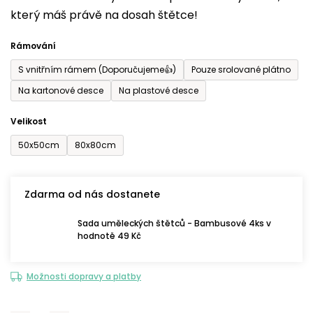
který máš právě na dosah štětce!
0,0
z
Rámování
5
S vnitřním rámem (Doporučujeme👍)
Pouze srolované plátno
hvězdiček.
Na kartonové desce
Na plastové desce
Velikost
50x50cm
80x80cm
Zdarma od nás dostanete
Sada uměleckých štětců - Bambusové 4ks v
hodnotě 49 Kč
Možnosti dopravy a platby