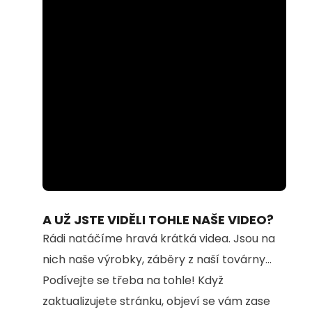
Loaded
:
Unmute
61.37%
A UŽ JSTE VIDĚLI TOHLE NAŠE VIDEO?
Rádi natáčíme hravá krátká videa. Jsou na
nich naše výrobky, záběry z naší továrny...
Podívejte se třeba na tohle! Když
zaktualizujete stránku, objeví se vám zase