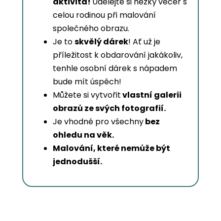
aktivita!
Udělejte si hezký večer s
celou rodinou při malování
společného obrazu.
Je to
skvělý dárek
! Ať už je
příležitost k obdarování jakákoliv,
tenhle osobní dárek s nápadem
bude mít úspěch!
Můžete si vytvořit
vlastní galerii
obrazů ze svých fotografií.
Je vhodné pro všechny
bez
ohledu na věk.
Malování, které nemůže být
jednodušší.