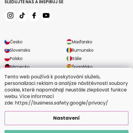
SLEDUJTE NÁS A INSPIRUJ SE
Česko
Maďarsko
Slovensko
Rumunsko
Polsko
Itálie
Německo
Španělsko
Velká Británie
Rakousko
Tento web používá k poskytování služeb,
personalizaci reklam a analýze návštěvnosti soubory
cookie, které napomáhají neustále zlepšovat funkce
SPOLEHLIVÉ MOŽNOSTI DOPRAVY
webu. Více informací
zde: https://business.safety.google/privacy/
BEZPEČNÉ MOŽNOSTI PLATBY
Nastavení