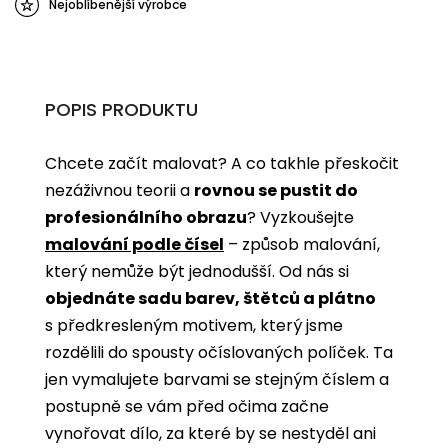
Nejoblíbenější výrobce
POPIS PRODUKTU
Chcete začít malovat? A co takhle přeskočit
nezáživnou teorii a
rovnou se pustit do
profesionálního obrazu
? Vyzkoušejte
malování podle čísel
­­– způsob malování,
který nemůže být jednodušší. Od nás si
objednáte sadu barev, štětců a plátno
s předkresleným motivem, který jsme
rozdělili do spousty očíslovaných políček. Ta
jen vymalujete barvami se stejným číslem a
postupně se vám před očima začne
vynořovat dílo, za které by se nestyděl ani