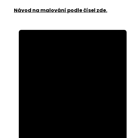
Návod na malování podle čísel zde
.