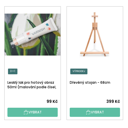
3 + 1
VÝPRODEJ
Lesklý lak pro hotový obraz
Dřevěný stojan - 68cm
50ml (malování podle čísel,
tečkování)
Průměrné
99 Kč
399 Kč
hodnocení
VYBRAT
VYBRAT
produktu
je
5,0
Z