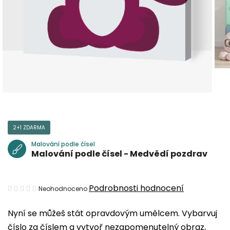
2+1 ZDARMA
Malování podle čísel
Malování podle čísel - Medvědí pozdrav
Průměrné
Podrobnosti hodnocení
Neohodnoceno
hodnocení
Nyní se můžeš stát opravdovým umělcem. Vybarvuj
produktu
číslo za číslem a vytvoř nezapomenutelný obraz,
je