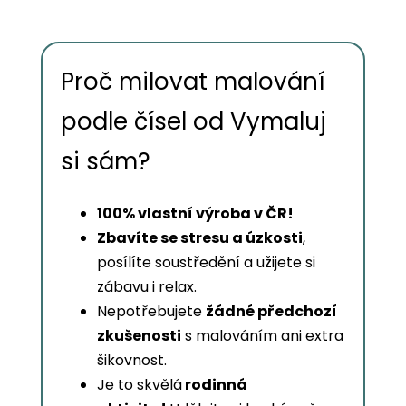
Proč milovat malování
podle čísel od Vymaluj
si sám?
100% vlastní výroba v ČR!
Zbavíte se stresu a úzkosti
,
posílíte soustředění a užijete si
zábavu i relax.
Nepotřebujete
žádné předchozí
zkušenosti
s malováním ani extra
šikovnost.
Je to skvělá
rodinná