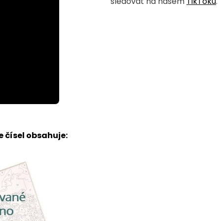
sledovat na našem
TikToku
.
 čísel obsahuje: