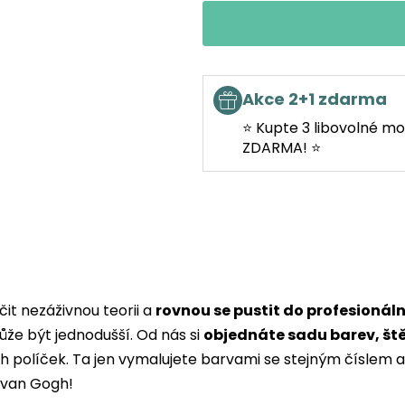
Akce 2+1 zdarma
⭐ Kupte 3 libovolné mo
ZDARMA! ⭐
it nezáživnou teorii a
rovnou se pustit do profesionál
ůže být jednodušší. Od nás si
objednáte sadu barev, št
ých políček. Ta jen vymalujete barvami se stejným čísle
i van Gogh!