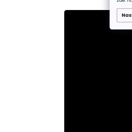
zde: h
Nas