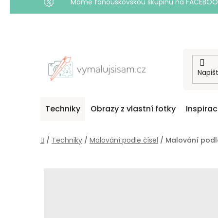
Máme fanouškovskou skupinu na FACEBOOKU! 
Přejít
na
obsah
Techniky
Obrazy z vlastní fotky
Inspira
Domů
/
Techniky
/
Malování podle čísel
/
Malování podle