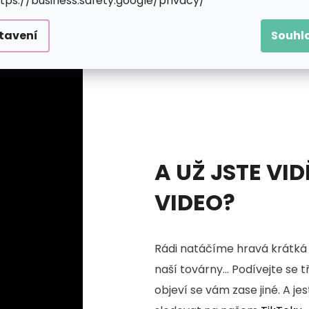
ttps://business.safety.google/privacy/
tavení
Souhl
A UŽ JSTE VID
VIDEO?
Rádi natáčíme hravá krátká 
naší továrny... Podívejte se 
objeví se vám zase jiné. A je