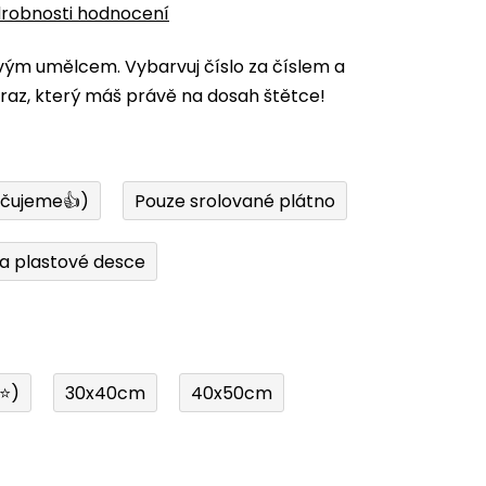
robnosti hodnocení
vým umělcem. Vybarvuj číslo za číslem a
az, který máš právě na dosah štětce!
učujeme👍)
Pouze srolované plátno
a plastové desce
í⭐)
30x40cm
40x50cm