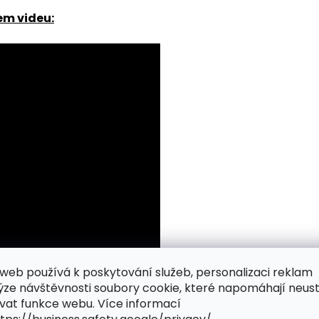
em videu:
web používá k poskytování služeb, personalizaci reklam
ýze návštěvnosti soubory cookie, které napomáhají neus
vat funkce webu. Více informací