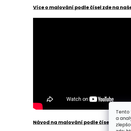
Více o malování podle čísel zde na naš
Tento 
a anal
Návod na malování podle čísel zde
.
zlepšo