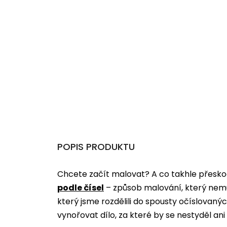
POPIS PRODUKTU
Chcete začít malovat? A co takhle přeskoč
podle čísel
­­– způsob malování, který nem
který jsme rozdělili do spousty očíslovan
vynořovat dílo, za které by se nestyděl an