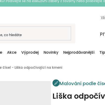
Podívejte se na exkluzivní záběry z továrny nebo posbírejte o
Vš
Př
ce
Akce
Výprodej
Novinky
Nejprodávanější
Ti
 čísel - Liška odpočívající na kmeni
Malování podle čís
Liška odpočív