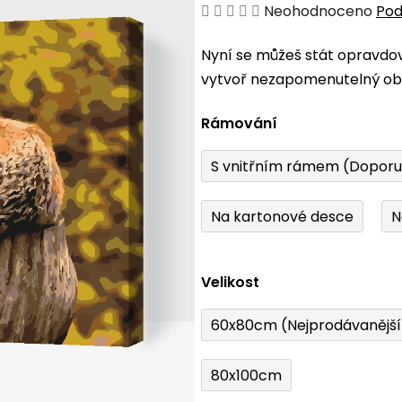
Průměrné
Neohodnoceno
Pod
hodnocení
Nyní se můžeš stát opravdo
produktu
vytvoř nezapomenutelný obr
je
0,0
Rámování
z
5
S vnitřním rámem (Dopor
hvězdiček.
Na kartonové desce
N
Velikost
60x80cm (Nejprodávanějš
80x100cm