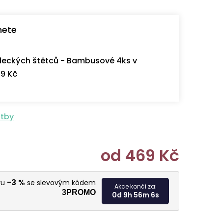
nete
eckých štětců - Bambusové 4ks v
9 Kč
atby
od
469 Kč
Měrná cen
-3 %
vu
se slevovým kódem
Akce končí za:
3PROMO
0d 9h 56m 5s