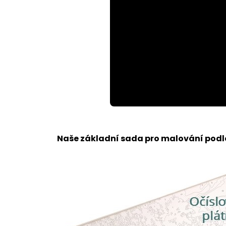
Loaded
:
Unmute
64.41%
Naše základní sada pro malování podle