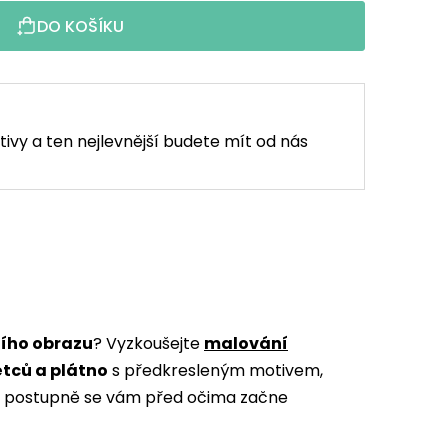
DO KOŠÍKU
tivy a ten nejlevnější budete mít od nás
ního obrazu
? Vyzkoušejte
malování
ětců a plátno
s předkresleným motivem,
m a postupně se vám před očima začne