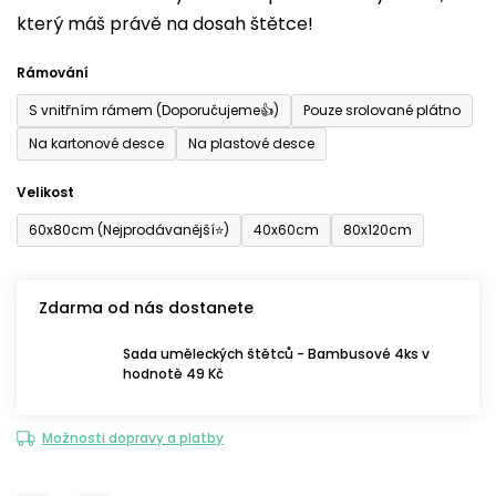
který máš právě na dosah štětce!
0,0
z
Rámování
5
S vnitřním rámem (Doporučujeme👍)
Pouze srolované plátno
hvězdiček.
Na kartonové desce
Na plastové desce
Velikost
60x80cm (Nejprodávanější⭐)
40x60cm
80x120cm
Zdarma od nás dostanete
Sada uměleckých štětců - Bambusové 4ks v
hodnotě 49 Kč
Možnosti dopravy a platby