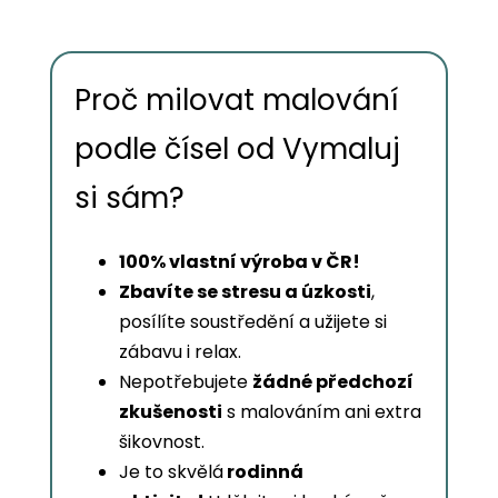
Proč milovat malování
podle čísel od Vymaluj
si sám?
100% vlastní výroba v ČR!
Zbavíte se stresu a úzkosti
,
posílíte soustředění a užijete si
zábavu i relax.
Nepotřebujete
žádné předchozí
zkušenosti
s malováním ani extra
šikovnost.
Je to skvělá
rodinná