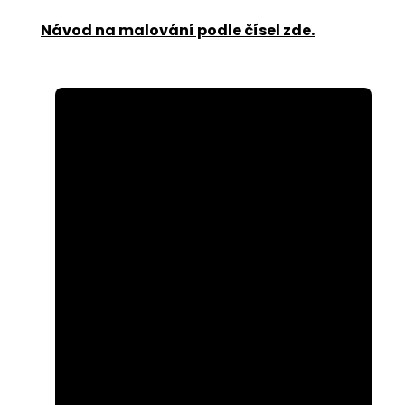
Návod na malování podle čísel zde
.