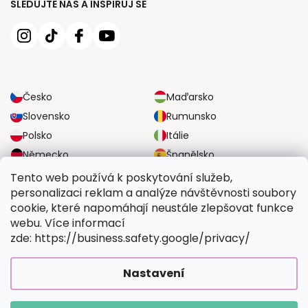
SLEDUJTE NÁS A INSPIRUJ SE
Česko
Maďarsko
Slovensko
Rumunsko
Polsko
Itálie
Německo
Španělsko
Velká Británie
Rakousko
Tento web používá k poskytování služeb,
personalizaci reklam a analýze návštěvnosti soubory
cookie, které napomáhají neustále zlepšovat funkce
SPOLEHLIVÉ MOŽNOSTI DOPRAVY
webu. Více informací
zde: https://business.safety.google/privacy/
BEZPEČNÉ MOŽNOSTI PLATBY
Nastavení