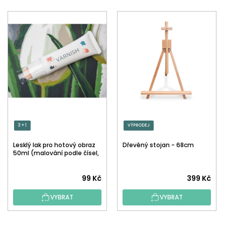
3 + 1
VÝPRODEJ
Lesklý lak pro hotový obraz
Dřevěný stojan - 68cm
50ml (malování podle čísel,
tečkování)
Průměrné
99 Kč
399 Kč
hodnocení
VYBRAT
VYBRAT
produktu
je
5,0
Z