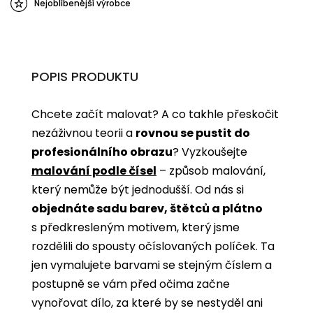
Nejoblíbenější výrobce
POPIS PRODUKTU
Chcete začít malovat? A co takhle přeskočit
nezáživnou teorii a
rovnou se pustit do
profesionálního obrazu
? Vyzkoušejte
malování podle čísel
­­– způsob malování,
který nemůže být jednodušší. Od nás si
objednáte sadu barev, štětců a plátno
s předkresleným motivem, který jsme
rozdělili do spousty očíslovaných políček. Ta
jen vymalujete barvami se stejným číslem a
postupně se vám před očima začne
vynořovat dílo, za které by se nestyděl ani