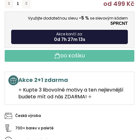
od
499 Kč
M
-5 %
Využijte dodatečnou slevu
se slevovým kódem
5PRCNT
Akce končí za:
0d 7h 27m 12s
DO KOŠÍKU
Akce 2+1 zdarma
⭐ Kupte 3 libovolné motivy a ten nejlevnější
budete mít od nás ZDARMA! ⭐
Česká výroba
700+ barev v paletě