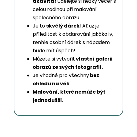
aktivita!
Udělejte si hezký večer s
celou rodinou při malování
společného obrazu.
Je to
skvělý dárek
! Ať už je
příležitost k obdarování jakákoliv,
tenhle osobní dárek s nápadem
bude mít úspěch!
Můžete si vytvořit
vlastní galerii
obrazů ze svých fotografií.
Je vhodné pro všechny
bez
ohledu na věk.
Malování, které nemůže být
jednodušší.