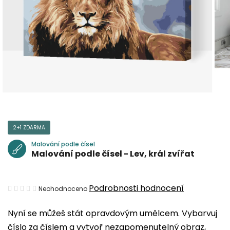
2+1 ZDARMA
Malování podle čísel
Malování podle čísel - Lev, král zvířat
Průměrné
Podrobnosti hodnocení
Neohodnoceno
hodnocení
Nyní se můžeš stát opravdovým umělcem. Vybarvuj
produktu
číslo za číslem a vytvoř nezapomenutelný obraz,
je