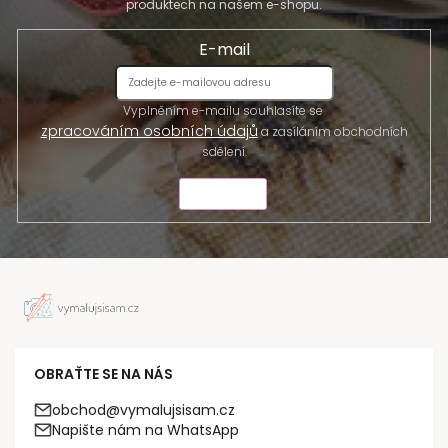
produktech na našem e-shopu.
E-mail
Vyplněním e-mailu souhlasíte se
zpracováním osobních údajů
a zasíláním obchodních
sdělení.
ODESLAT
OBRAŤTE SE NA NÁS
obchod@vymalujsisam.cz
Napište nám na WhatsApp