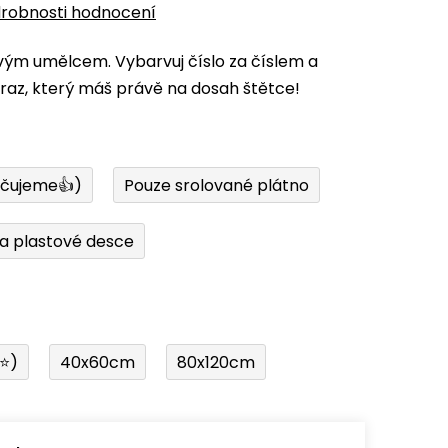
robnosti hodnocení
vým umělcem. Vybarvuj číslo za číslem a
az, který máš právě na dosah štětce!
učujeme👍)
Pouze srolované plátno
a plastové desce
í⭐)
40x60cm
80x120cm