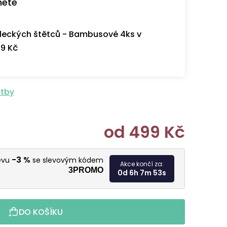
nete
eckých štětců - Bambusové 4ks v
9 Kč
atby
od
499 Kč
Měrná cen
-3 %
levu
se slevovým kódem
Akce končí za:
3PROMO
0d 6h 7m 51s
DO KOŠÍKU