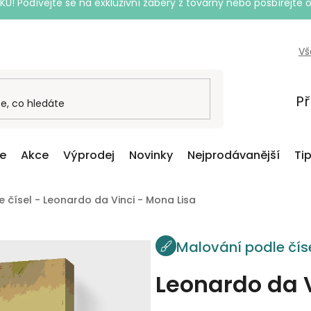
Podívejte se na exkluzivní záběry z továrny nebo posbírejte o
Vš
Př
ce
Akce
Výprodej
Novinky
Nejprodávanější
Ti
 čísel - Leonardo da Vinci - Mona Lisa
Malování podle čís
Leonardo da V