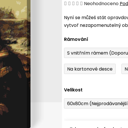
Průměrné
Neohodnoceno
Pod
hodnocení
Nyní se můžeš stát opravdo
produktu
vytvoř nezapomenutelný obr
je
0,0
Rámování
z
5
S vnitřním rámem (Dopor
hvězdiček.
Na kartonové desce
N
Velikost
60x80cm (Nejprodávanějš