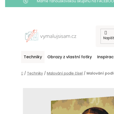
Máme fanouškovskou skupinu na FACEBOOKU! 
Přejít
na
obsah
Techniky
Obrazy z vlastní fotky
Inspira
Domů
/
Techniky
/
Malování podle čísel
/
Malování podle