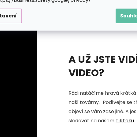
ttps://business.safety.google/privacy/
tavení
Souhl
A UŽ JSTE VID
VIDEO?
Rádi natáčíme hravá krátká 
naší továrny... Podívejte se 
objeví se vám zase jiné. A je
sledovat na našem
TikToku
.