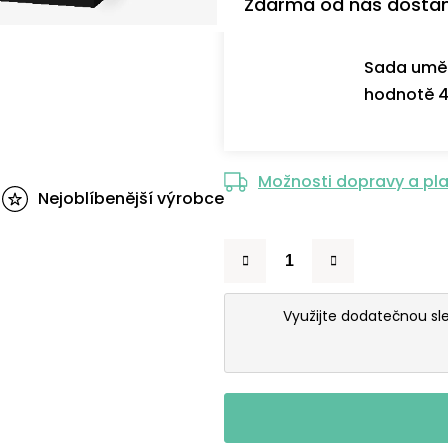
Zdarma od nás dosta
Sada uměl
hodnotě 4
Možnosti dopravy a pl
Nejoblíbenější výrobce
Využijte dodatečnou s