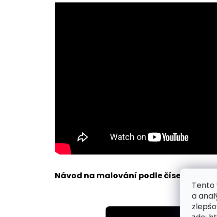
Návod na malování podle čísel zde
.
Tento 
a anal
zlepšo