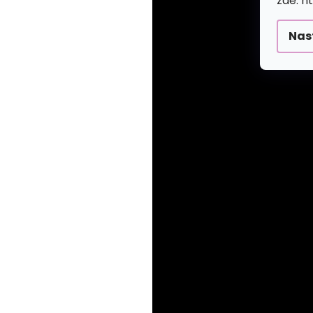
zde: h
Nas