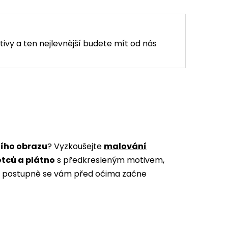
tivy a ten nejlevnější budete mít od nás
ního obrazu
? Vyzkoušejte
malování
ětců a plátno
s předkresleným motivem,
m a postupně se vám před očima začne