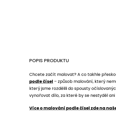
POPIS PRODUKTU
Chcete začít malovat? A co takhle přeskoč
podle čísel
­­– způsob malování, který nem
který jsme rozdělili do spousty očíslovan
vynořovat dílo, za které by se nestyděl an
Více o malování podle čísel zde na naš