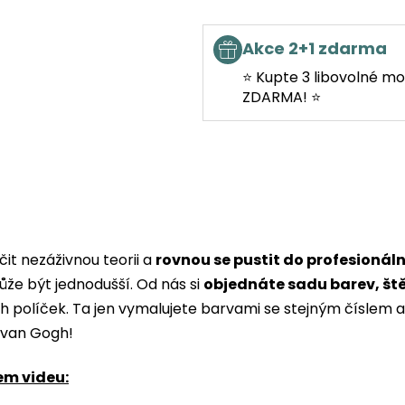
Akce 2+1 zdarma
⭐ Kupte 3 libovolné mo
ZDARMA! ⭐
it nezáživnou teorii a
rovnou se pustit do profesionál
ůže být jednodušší. Od nás si
objednáte sadu barev, št
ých políček. Ta jen vymalujete barvami se stejným čísle
i van Gogh!
em videu: