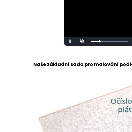
Loaded
:
Unmute
100.00%
Naše základní sada pro malování podle