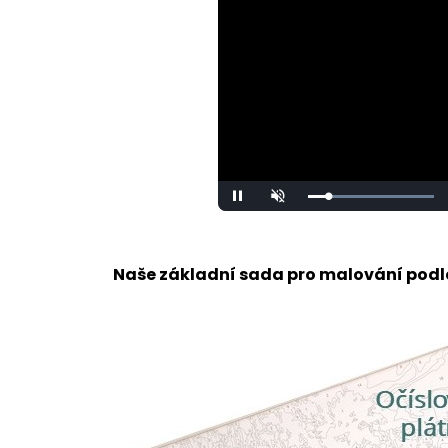
Loaded
:
Unmute
100.00%
Naše základní sada pro malování podle