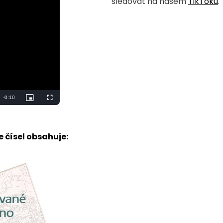
sledovat na našem
TikToku
.
 čísel obsahuje: