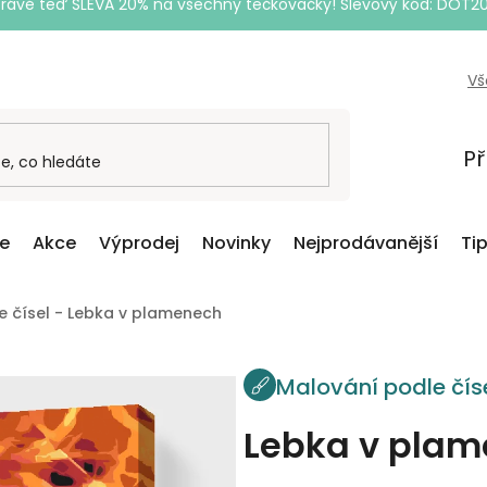
Právě teď SLEVA 20% na všechny tečkovačky! Slevový kód: DOT2
Vš
Př
ce
Akce
Výprodej
Novinky
Nejprodávanější
Ti
e čísel - Lebka v plamenech
Malování podle čís
Lebka v pla