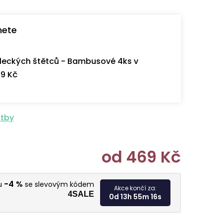
nete
eckých štětců - Bambusové 4ks v
9 Kč
atby
od
469 Kč
Měrná cen
-4 %
vu
se slevovým kódem
Akce končí za:
4SALE
0d 13h 55m 15s