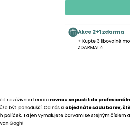
Akce 2+1 zdarma
⭐ Kupte 3 libovolné mo
ZDARMA! ⭐
it nezáživnou teorii a
rovnou se pustit do profesionál
ůže být jednodušší. Od nás si
objednáte sadu barev, št
ých políček. Ta jen vymalujete barvami se stejným čísle
i van Gogh!