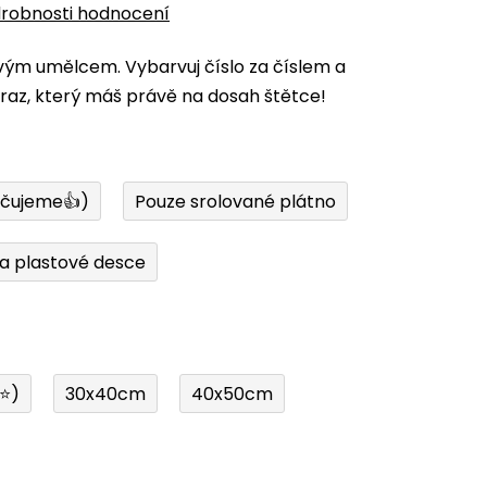
robnosti hodnocení
vým umělcem. Vybarvuj číslo za číslem a
az, který máš právě na dosah štětce!
učujeme👍)
Pouze srolované plátno
a plastové desce
í⭐)
30x40cm
40x50cm