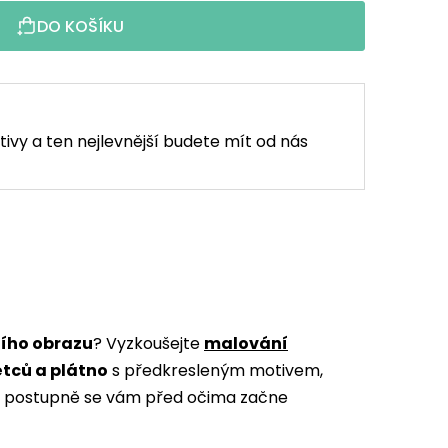
DO KOŠÍKU
tivy a ten nejlevnější budete mít od nás
ního obrazu
? Vyzkoušejte
malování
ětců a plátno
s předkresleným motivem,
m a postupně se vám před očima začne