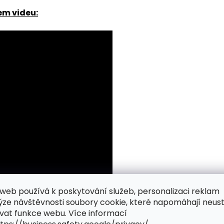
em videu:
web používá k poskytování služeb, personalizaci reklam
ýze návštěvnosti soubory cookie, které napomáhají neus
vat funkce webu. Více informací