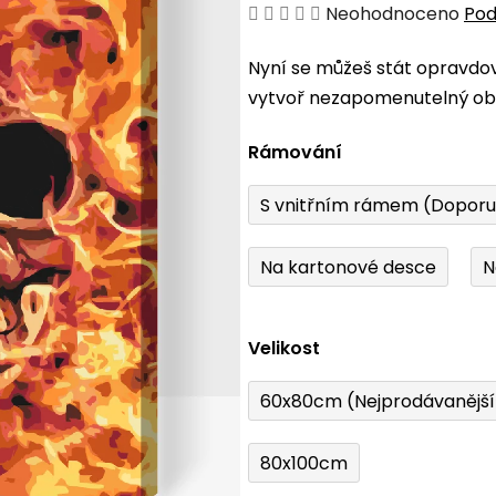
Průměrné
Neohodnoceno
Pod
hodnocení
Nyní se můžeš stát opravdo
produktu
vytvoř nezapomenutelný obr
je
0,0
Rámování
z
5
S vnitřním rámem (Dopor
hvězdiček.
Na kartonové desce
N
Velikost
60x80cm (Nejprodávanějš
80x100cm