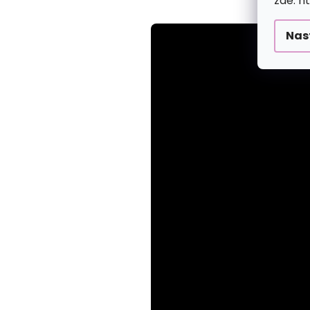
zde: h
Nas