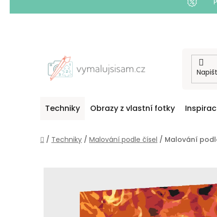
Přejít
na
obsah
Techniky
Obrazy z vlastní fotky
Inspira
Domů
/
Techniky
/
Malování podle čísel
/
Malování podl