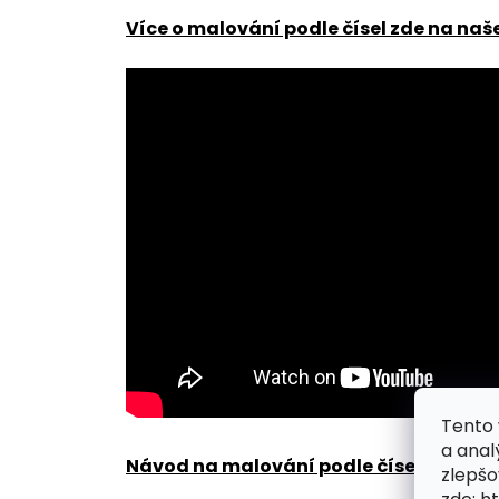
Více o malování podle čísel zde na naš
Tento 
a anal
Návod na malování podle čísel zde
.
zlepšo