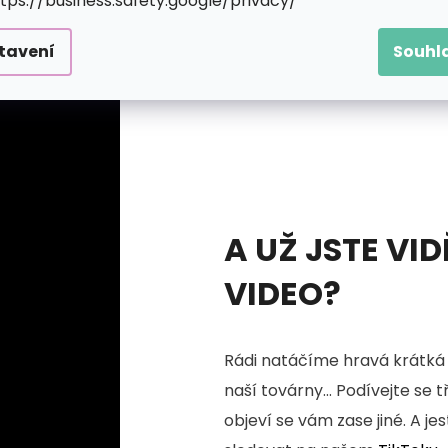
ttps://business.safety.google/privacy/
tavení
Souhl
A UŽ JSTE VID
VIDEO?
Rádi natáčíme hravá krátká 
naší továrny... Podívejte se 
objeví se vám zase jiné. A je