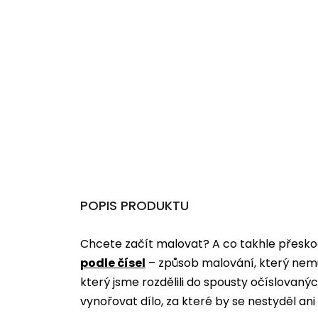
POPIS PRODUKTU
Chcete začít malovat? A co takhle přeskoč
podle čísel
­­– způsob malování, který nem
který jsme rozdělili do spousty očíslovan
vynořovat dílo, za které by se nestyděl an