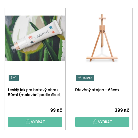
3 + 1
VÝPRODEJ
Lesklý lak pro hotový obraz
Dřevěný stojan - 68cm
50ml (malování podle čísel,
tečkování)
Průměrné
99 Kč
399 Kč
hodnocení
VYBRAT
VYBRAT
produktu
je
5,0