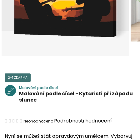
2+1 ZDARMA
Malování podle čísel
Malování podle čísel - Kytaristi při západu
slunce
Průměrné
Podrobnosti hodnocení
Neohodnoceno
hodnocení
Nyní se můžeš stát opravdovým umělcem. Vybarvuj
produktu