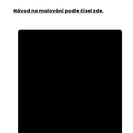
Návod na malování podle čísel zde
.