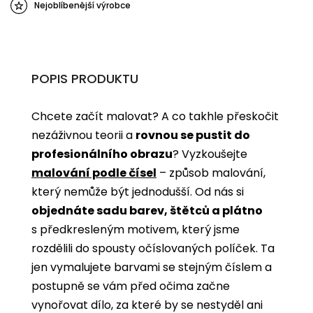
Nejoblíbenější výrobce
POPIS PRODUKTU
Chcete začít malovat? A co takhle přeskočit
nezáživnou teorii a
rovnou se pustit do
profesionálního obrazu
? Vyzkoušejte
malování podle čísel
­­– způsob malování,
který nemůže být jednodušší. Od nás si
objednáte sadu barev, štětců a plátno
s předkresleným motivem, který jsme
rozdělili do spousty očíslovaných políček. Ta
jen vymalujete barvami se stejným číslem a
postupně se vám před očima začne
vynořovat dílo, za které by se nestyděl ani