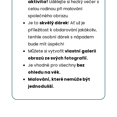
aktivita!
Udělejte si hezký večer s
celou rodinou při malování
společného obrazu.
Je to
skvělý dárek
! Ať už je
příležitost k obdarování jakákoliv,
tenhle osobní dárek s nápadem
bude mít úspěch!
Můžete si vytvořit
vlastní galerii
obrazů ze svých fotografií.
Je vhodné pro všechny
bez
ohledu na věk.
Malování, které nemůže být
jednodušší.