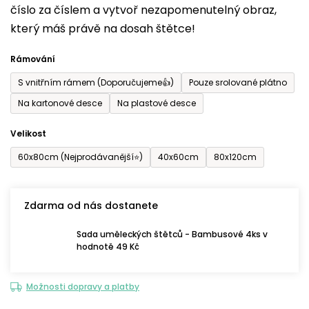
číslo za číslem a vytvoř nezapomenutelný obraz,
je
který máš právě na dosah štětce!
0,0
z
Rámování
5
S vnitřním rámem (Doporučujeme👍)
Pouze srolované plátno
hvězdiček.
Na kartonové desce
Na plastové desce
Velikost
60x80cm (Nejprodávanější⭐)
40x60cm
80x120cm
Zdarma od nás dostanete
Sada uměleckých štětců - Bambusové 4ks v
hodnotě 49 Kč
Možnosti dopravy a platby