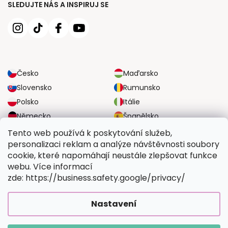
SLEDUJTE NÁS A INSPIRUJ SE
Česko
Maďarsko
Slovensko
Rumunsko
Polsko
Itálie
Německo
Španělsko
Velká Británie
Rakousko
Tento web používá k poskytování služeb,
personalizaci reklam a analýze návštěvnosti soubory
cookie, které napomáhají neustále zlepšovat funkce
SPOLEHLIVÉ MOŽNOSTI DOPRAVY
webu. Více informací
zde: https://business.safety.google/privacy/
BEZPEČNÉ MOŽNOSTI PLATBY
Nastavení