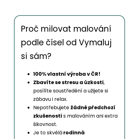
Proč milovat malování
podle čísel od Vymaluj
si sám?
100% vlastní výroba v ČR!
Zbavíte se stresu a úzkosti
,
posílíte soustředění a užijete si
zábavu i relax.
Nepotřebujete
žádné předchozí
zkušenosti
s malováním ani extra
šikovnost.
Je to skvělá
rodinná