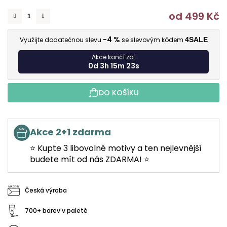
od
499 Kč
M
-4 %
Využijte dodatečnou slevu
se slevovým kódem
4SALE
Akce končí za:
0d 3h 15m 22s
DO KOŠÍKU
Akce 2+1 zdarma
⭐ Kupte 3 libovolné motivy a ten nejlevnější
budete mít od nás ZDARMA! ⭐
Česká výroba
700+ barev v paletě