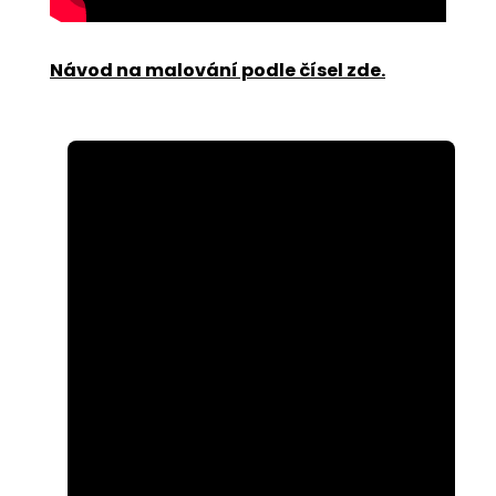
Návod na malování podle čísel zde
.