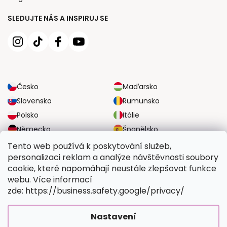
SLEDUJTE NÁS A INSPIRUJ SE
Česko
Maďarsko
Slovensko
Rumunsko
Polsko
Itálie
Německo
Španělsko
Velká Británie
Rakousko
Tento web používá k poskytování služeb,
personalizaci reklam a analýze návštěvnosti soubory
cookie, které napomáhají neustále zlepšovat funkce
SPOLEHLIVÉ MOŽNOSTI DOPRAVY
webu. Více informací
zde: https://business.safety.google/privacy/
BEZPEČNÉ MOŽNOSTI PLATBY
Nastavení