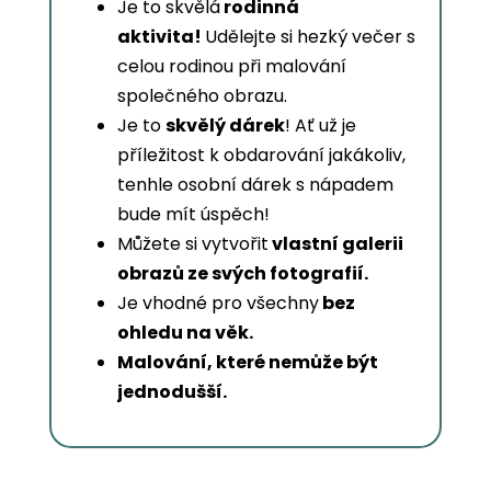
Je to skvělá
rodinná
aktivita!
Udělejte si hezký večer s
celou rodinou při malování
společného obrazu.
Je to
skvělý dárek
! Ať už je
příležitost k obdarování jakákoliv,
tenhle osobní dárek s nápadem
bude mít úspěch!
Můžete si vytvořit
vlastní galerii
obrazů ze svých fotografií.
Je vhodné pro všechny
bez
ohledu na věk.
Malování, které nemůže být
jednodušší.