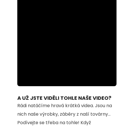
Loaded
:
Unmute
59.47%
A UŽ JSTE VIDĚLI TOHLE NAŠE VIDEO?
Rádi natáčíme hravá krátká videa. Jsou na
nich naše výrobky, záběry z naší továrny...
Podívejte se třeba na tohle! Když