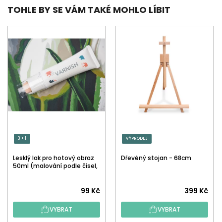
TOHLE BY SE VÁM TAKÉ MOHLO LÍBIT
3 + 1
VÝPRODEJ
Lesklý lak pro hotový obraz
Dřevěný stojan - 68cm
50ml (malování podle čísel,
tečkování)
Průměrné
99 Kč
399 Kč
hodnocení
VYBRAT
VYBRAT
produktu