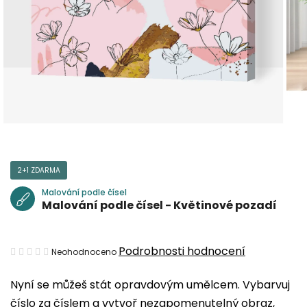
2+1 ZDARMA
Malování podle čísel
Malování podle čísel - Květinové pozadí
Průměrné
Podrobnosti hodnocení
Neohodnoceno
hodnocení
Nyní se můžeš stát opravdovým umělcem. Vybarvuj
produktu
číslo za číslem a vytvoř nezapomenutelný obraz,
je