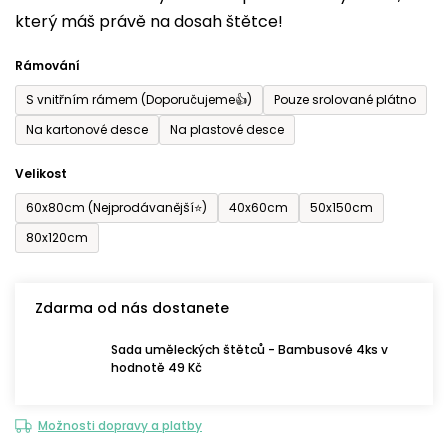
který máš právě na dosah štětce!
0,0
z
Rámování
5
S vnitřním rámem (Doporučujeme👍)
Pouze srolované plátno
hvězdiček.
Na kartonové desce
Na plastové desce
Velikost
60x80cm (Nejprodávanější⭐)
40x60cm
50x150cm
80x120cm
Zdarma od nás dostanete
Sada uměleckých štětců - Bambusové 4ks v
hodnotě 49 Kč
Možnosti dopravy a platby