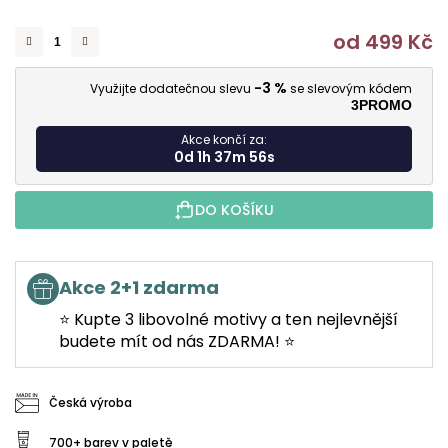
od
499 Kč
M
-3 %
Využijte dodatečnou slevu
se slevovým kódem
3PROMO
Akce končí za:
0d 1h 37m 55s
DO KOŠÍKU
Akce 2+1 zdarma
⭐ Kupte 3 libovolné motivy a ten nejlevnější
budete mít od nás ZDARMA! ⭐
Česká výroba
700+ barev v paletě