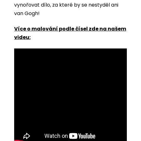
vynořovat dílo, za které by se nestyděl ani
van Gogh!
Více o malování podle čísel zde na našem
videu: