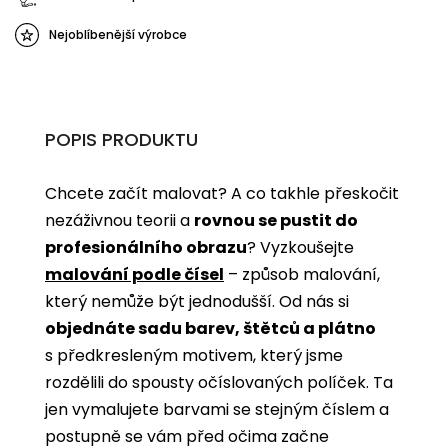
Nejoblíbenější výrobce
POPIS PRODUKTU
Chcete začít malovat? A co takhle přeskočit
nezáživnou teorii a
rovnou se pustit do
profesionálního obrazu
? Vyzkoušejte
malování podle čísel
­­– způsob malování,
který nemůže být jednodušší. Od nás si
objednáte sadu barev, štětců a plátno
s předkresleným motivem, který jsme
rozdělili do spousty očíslovaných políček. Ta
jen vymalujete barvami se stejným číslem a
postupně se vám před očima začne