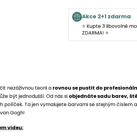
Akce 2+1 zdarma
⭐ Kupte 3 libovolné mo
ZDARMA! ⭐
it nezáživnou teorii a
rovnou se pustit do profesionál
ůže být jednodušší. Od nás si
objednáte sadu barev, št
ých políček. Ta jen vymalujete barvami se stejným čísle
i van Gogh!
em videu: