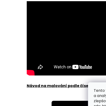
Návod na malování podle čísel zde
.
Tento 
a anal
zlepšo