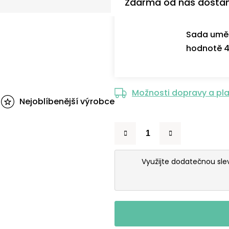
Zdarma od nás dosta
Sada uměl
hodnotě 4
Možnosti dopravy a pl
Nejoblíbenější výrobce
Využijte dodatečnou sl