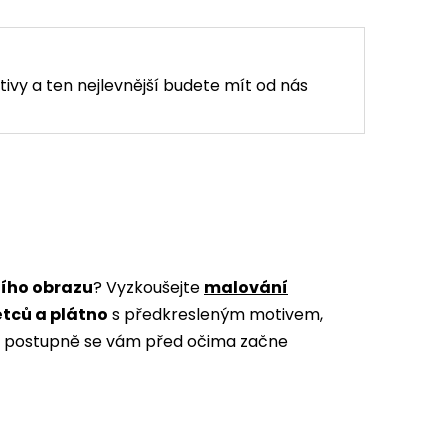
tivy a ten nejlevnější budete mít od nás
ního obrazu
? Vyzkoušejte
malování
ětců a plátno
s předkresleným motivem,
m a postupně se vám před očima začne