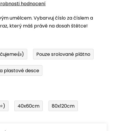
robnosti hodnocení
vým umělcem. Vybarvuj číslo za číslem a
az, který máš právě na dosah štětce!
učujeme👍)
Pouze srolované plátno
a plastové desce
í⭐)
40x60cm
80x120cm