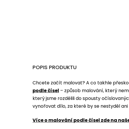
POPIS PRODUKTU
Chcete začít malovat? A co takhle přeskoč
podle čísel
­­– způsob malování, který nem
který jsme rozdělili do spousty očíslovan
vynořovat dílo, za které by se nestyděl an
Více o malování podle čísel zde na naš