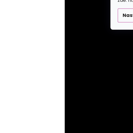
zde: h
Nas