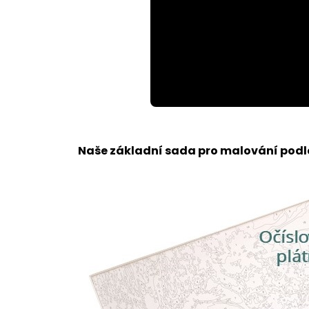
Loaded
:
Unmute
79.61%
Naše základní sada pro malování podle