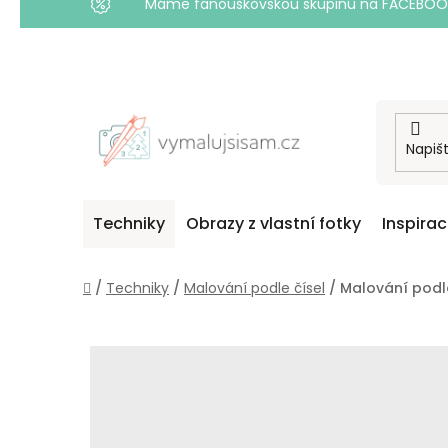
Máme fanouškovskou skupinu na FACEBOOKU! 
Přejít
na
obsah
Techniky
Obrazy z vlastní fotky
Inspira
Domů
/
Techniky
/
Malování podle čísel
/
Malování podle