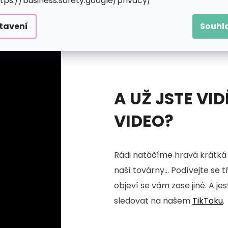
ttps://business.safety.google/privacy/
tavení
Souhl
A UŽ JSTE VID
VIDEO?
Rádi natáčíme hravá krátká 
naší továrny... Podívejte se 
objeví se vám zase jiné. A je
sledovat na našem
TikToku
.