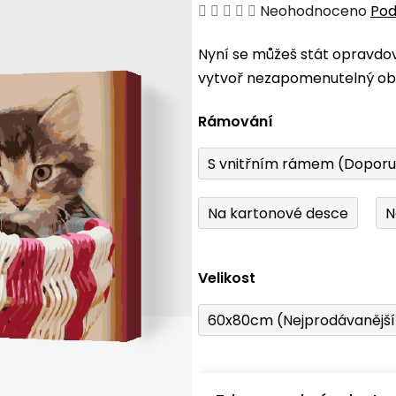
Průměrné
Neohodnoceno
Pod
hodnocení
Nyní se můžeš stát opravdo
produktu
vytvoř nezapomenutelný obr
je
0,0
Rámování
z
5
S vnitřním rámem (Dopor
hvězdiček.
Na kartonové desce
N
Velikost
60x80cm (Nejprodávanějš