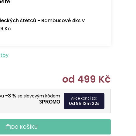
nete
eckých štětců - Bambusové 4ks v
9 Kč
atby
od
499 Kč
Měrná cen
-3 %
evu
se slevovým kódem
Akce končí za:
3PROMO
0d 9h 12m 21s
DO KOŠÍKU