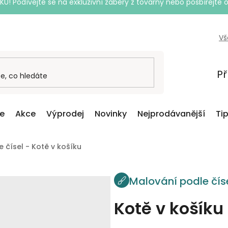
Podívejte se na exkluzivní záběry z továrny nebo posbírejte o
Vš
Př
ce
Akce
Výprodej
Novinky
Nejprodávanější
Ti
 čísel - Kotě v košíku
Malování podle čís
Kotě v košíku