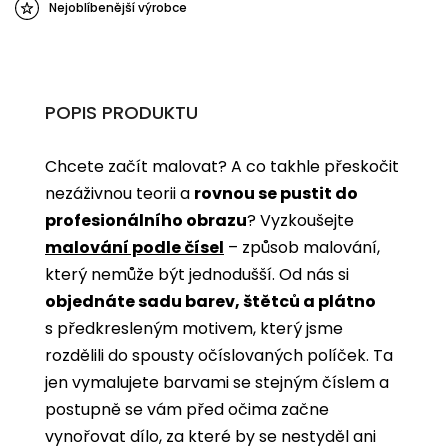
Nejoblíbenější výrobce
POPIS PRODUKTU
Chcete začít malovat? A co takhle přeskočit
nezáživnou teorii a
rovnou se pustit do
profesionálního obrazu
? Vyzkoušejte
malování podle čísel
­­– způsob malování,
který nemůže být jednodušší. Od nás si
objednáte sadu barev, štětců a plátno
s předkresleným motivem, který jsme
rozdělili do spousty očíslovaných políček. Ta
jen vymalujete barvami se stejným číslem a
postupně se vám před očima začne
vynořovat dílo, za které by se nestyděl ani