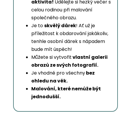
aktivita!
Udělejte si hezký večer s
celou rodinou při malování
společného obrazu.
Je to
skvělý dárek
! Ať už je
příležitost k obdarování jakákoliv,
tenhle osobní dárek s nápadem
bude mít úspěch!
Můžete si vytvořit
vlastní galerii
obrazů ze svých fotografií.
Je vhodné pro všechny
bez
ohledu na věk.
Malování, které nemůže být
jednodušší.