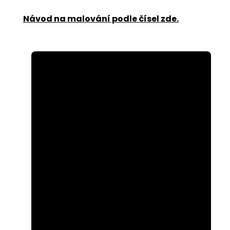
Návod na malování podle čísel zde
.