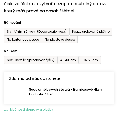
číslo za číslem a vytvoř nezapomenutelný obraz,
je
který máš právě na dosah štětce!
0,0
z
Rámování
5
S vnitřním rámem (Doporučujeme👍)
Pouze srolované plátno
hvězdiček.
Na kartonové desce
Na plastové desce
Velikost
60x80cm (Nejprodávanější⭐)
40x60cm
80x120cm
Zdarma od nás dostanete
Sada uměleckých štětců - Bambusové 4ks v
hodnotě 49 Kč
Možnosti dopravy a platby