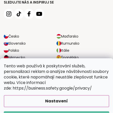
SLEDUJTE NÁS A INSPIRUJ SE
Česko
Maďarsko
Slovensko
Rumunsko
Polsko
Itálie
Německo
Španělsko
Velká Británie
Rakousko
Tento web používá k poskytování služeb,
personalizaci reklam a analýze návštěvnosti soubory
cookie, které napomáhají neustále zlepšovat funkce
SPOLEHLIVÉ MOŽNOSTI DOPRAVY
webu. Více informací
zde: https://business.safety.google/privacy/
BEZPEČNÉ MOŽNOSTI PLATBY
Nastavení