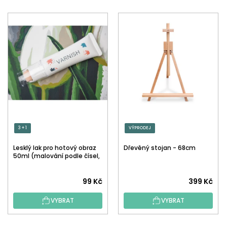
3 + 1
VÝPRODEJ
Lesklý lak pro hotový obraz
Dřevěný stojan - 68cm
50ml (malování podle čísel,
tečkování)
Průměrné
99 Kč
399 Kč
hodnocení
VYBRAT
VYBRAT
produktu
je
5,0