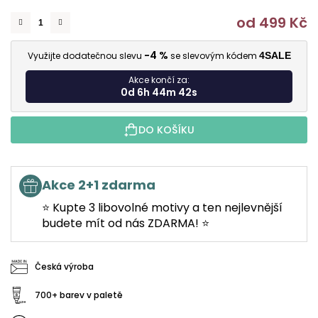
od
499 Kč
M
-4 %
Využijte dodatečnou slevu
se slevovým kódem
4SALE
Akce končí za:
0d 6h 44m 42s
DO KOŠÍKU
Akce 2+1 zdarma
⭐ Kupte 3 libovolné motivy a ten nejlevnější
budete mít od nás ZDARMA! ⭐
Česká výroba
700+ barev v paletě