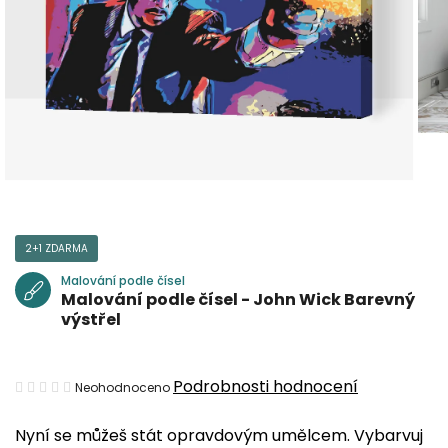
2+1 ZDARMA
Malování podle čísel
Malování podle čísel - John Wick Barevný
výstřel
Průměrné
Podrobnosti hodnocení
Neohodnoceno
hodnocení
Nyní se můžeš stát opravdovým umělcem. Vybarvuj
produktu