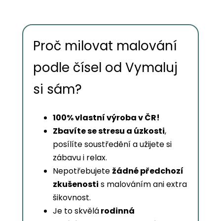
Proč milovat malování
podle čísel od Vymaluj
si sám?
100% vlastní výroba v ČR!
Zbavíte se stresu a úzkosti
,
posílíte soustředění a užijete si
zábavu i relax.
Nepotřebujete
žádné předchozí
zkušenosti
s malováním ani extra
šikovnost.
Je to skvělá
rodinná