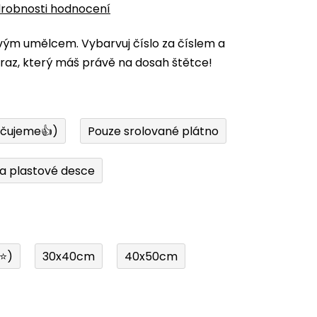
robnosti hodnocení
vým umělcem. Vybarvuj číslo za číslem a
az, který máš právě na dosah štětce!
učujeme👍)
Pouze srolované plátno
a plastové desce
í⭐)
30x40cm
40x50cm