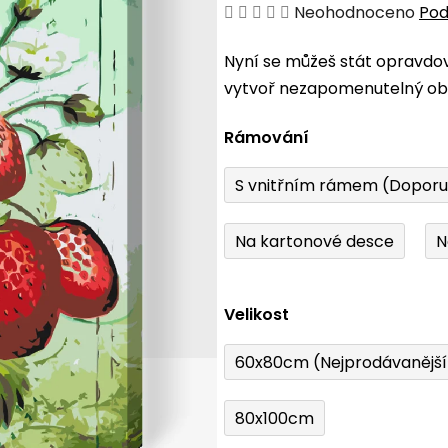
Průměrné
Neohodnoceno
Pod
hodnocení
Nyní se můžeš stát opravdo
produktu
vytvoř nezapomenutelný obr
je
0,0
Rámování
z
5
S vnitřním rámem (Dopor
hvězdiček.
Na kartonové desce
N
Velikost
60x80cm (Nejprodávanějš
80x100cm