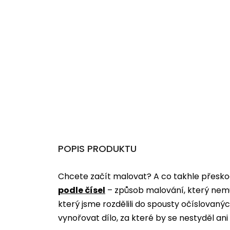
POPIS PRODUKTU
Chcete začít malovat? A co takhle přeskoč
podle čísel
­­– způsob malování, který nem
který jsme rozdělili do spousty očíslovan
vynořovat dílo, za které by se nestyděl an