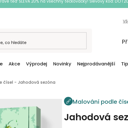
Právě teď SLEVA 20% na všechny tečkovačky! Slevový kód: DOT2
Vš
Př
ce
Akce
Výprodej
Novinky
Nejprodávanější
Ti
e čísel - Jahodová sezóna
Malování podle čís
Jahodová se