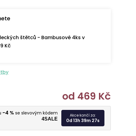
nete
eckých štětců - Bambusové 4ks v
9 Kč
atby
od
469 Kč
Měrná cen
-4 %
vu
se slevovým kódem
Akce končí za:
4SALE
0d 13h 39m 26s