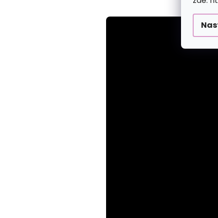
zde: h
Nas