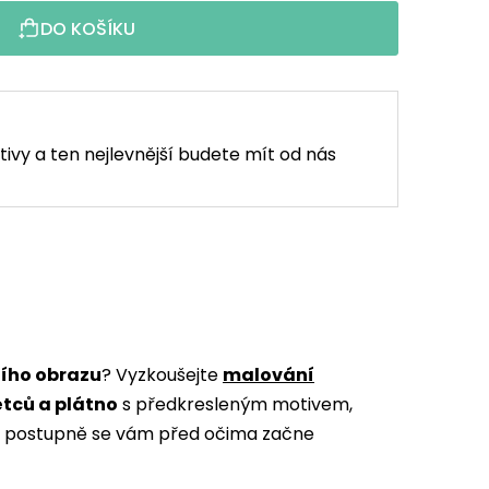
DO KOŠÍKU
tivy a ten nejlevnější budete mít od nás
ního obrazu
? Vyzkoušejte
malování
ětců a plátno
s předkresleným motivem,
m a postupně se vám před očima začne