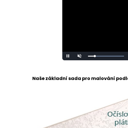
Loaded
:
Pause
Unmute
100.00%
Naše základní sada pro malování podle