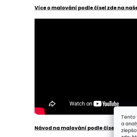
Více o malování podle čísel zde na naš
Tento 
a anal
Návod na malování podle čísel zde
.
zlepšo