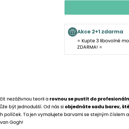
Akce 2+1 zdarma
⭐ Kupte 3 libovolné mo
ZDARMA! ⭐
it nezáživnou teorii a
rovnou se pustit do profesionál
ůže být jednodušší. Od nás si
objednáte sadu barev, št
ých políček. Ta jen vymalujete barvami se stejným čísle
i van Gogh!