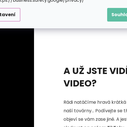
ttps://business.safety.google/privacy/
tavení
Souhl
A UŽ JSTE VID
VIDEO?
Rádi natáčíme hravá krátká 
naší továrny... Podívejte se 
objeví se vám zase jiné. A je