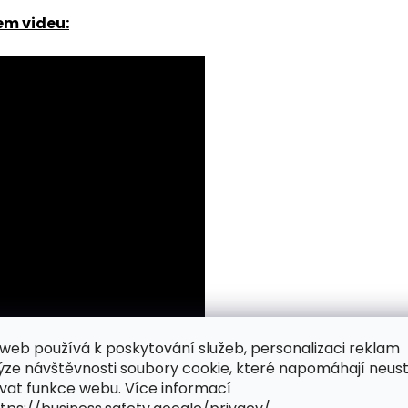
em videu:
web používá k poskytování služeb, personalizaci reklam
ýze návštěvnosti soubory cookie, které napomáhají neus
vat funkce webu. Více informací