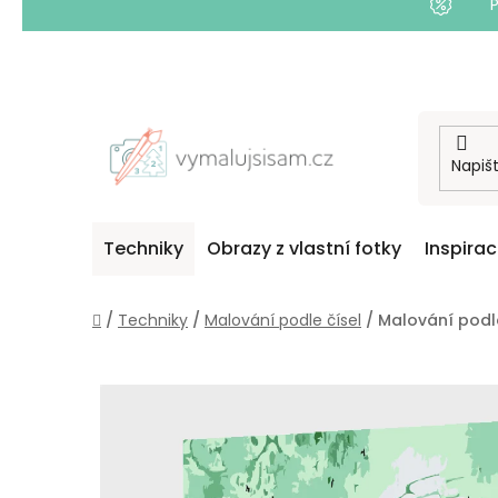
Přejít
na
obsah
Techniky
Obrazy z vlastní fotky
Inspira
Domů
/
Techniky
/
Malování podle čísel
/
Malování podl