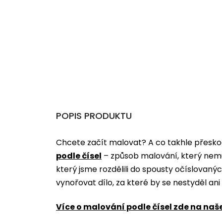
POPIS PRODUKTU
Chcete začít malovat? A co takhle přeskoč
podle čísel
­­– způsob malování, který nem
který jsme rozdělili do spousty očíslovan
vynořovat dílo, za které by se nestyděl an
Více o malování podle čísel zde na naš