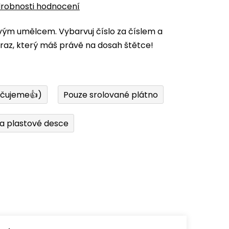
robnosti hodnocení
vým umělcem. Vybarvuj číslo za číslem a
az, který máš právě na dosah štětce!
učujeme👍)
Pouze srolované plátno
a plastové desce