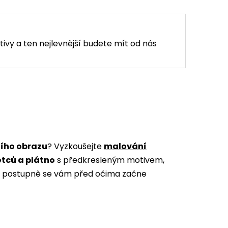
tivy a ten nejlevnější budete mít od nás
ního obrazu
? Vyzkoušejte
malování
ětců a plátno
s předkresleným motivem,
m a postupně se vám před očima začne