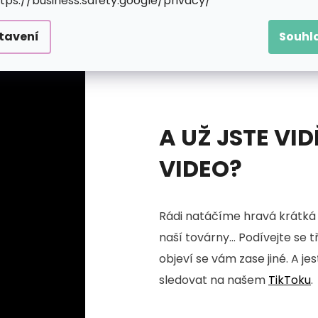
ttps://business.safety.google/privacy/
tavení
Souhl
A UŽ JSTE VID
VIDEO?
Rádi natáčíme hravá krátká 
naší továrny... Podívejte se 
objeví se vám zase jiné. A je
sledovat na našem
TikToku
.