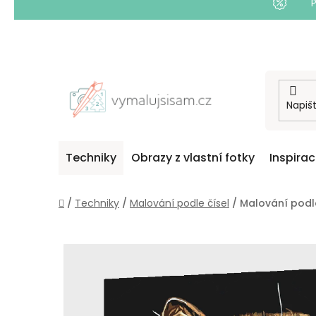
Přejít
na
obsah
Techniky
Obrazy z vlastní fotky
Inspira
Domů
/
Techniky
/
Malování podle čísel
/
Malování podle