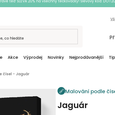
Právě teď SLEVA 20% na všechny tečkovačky! Slevový kód: DOT2
Vš
Př
ce
Akce
Výprodej
Novinky
Nejprodávanější
Ti
 čísel - Jaguár
Malování podle čís
Jaguár