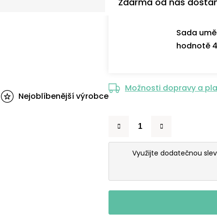
Zdarma od nás dosta
Sada uměl
hodnotě 4
Možnosti dopravy a pl
Nejoblíbenější výrobce
Využijte dodatečnou sle