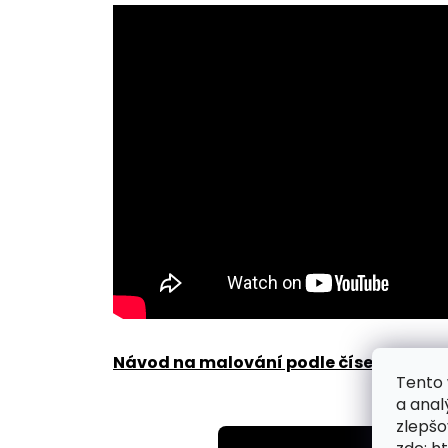
Návod na malování podle čísel zde
.
Tento 
a anal
zlepšo