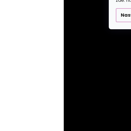
zde: h
Nas