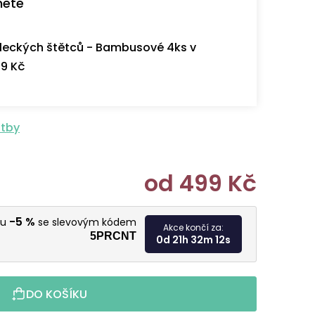
nete
eckých štětců - Bambusové 4ks v
9 Kč
atby
od
499 Kč
Měrná cen
-5 %
vu
se slevovým kódem
Akce končí za:
5PRCNT
0d 21h 32m 11s
DO KOŠÍKU