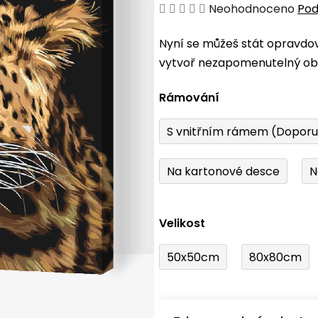
Průměrné
Neohodnoceno
Pod
hodnocení
Nyní se můžeš stát opravdo
produktu
vytvoř nezapomenutelný obr
je
0,0
Rámování
z
5
S vnitřním rámem (Dopor
hvězdiček.
Na kartonové desce
N
Velikost
50x50cm
80x80cm