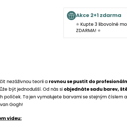
Akce 2+1 zdarma
⭐ Kupte 3 libovolné mo
ZDARMA! ⭐
it nezáživnou teorii a
rovnou se pustit do profesionál
ůže být jednodušší. Od nás si
objednáte sadu barev, št
ých políček. Ta jen vymalujete barvami se stejným čísle
i van Gogh!
em videu: