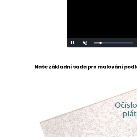
Loaded
:
Pause
Unmute
100.00%
Naše základní sada pro malování podle