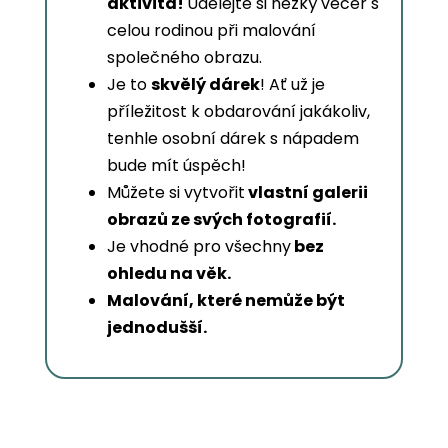
aktivita!
Udělejte si hezký večer s
celou rodinou při malování
společného obrazu.
Je to
skvělý dárek
! Ať už je
příležitost k obdarování jakákoliv,
tenhle osobní dárek s nápadem
bude mít úspěch!
Můžete si vytvořit
vlastní galerii
obrazů ze svých fotografií.
Je vhodné pro všechny
bez
ohledu na věk.
Malování, které nemůže být
jednodušší.