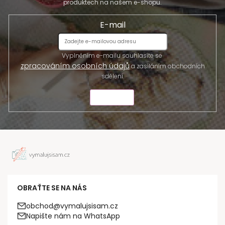
produktech na našem e-shopu.
E-mail
Vyplněním e-mailu souhlasíte se
zpracováním osobních údajů
a zasíláním obchodních
sdělení.
ODESLAT
OBRAŤTE SE NA NÁS
obchod@vymalujsisam.cz
Napište nám na WhatsApp