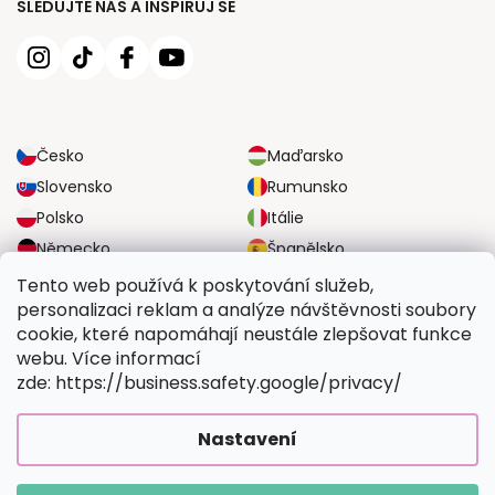
SLEDUJTE NÁS A INSPIRUJ SE
Česko
Maďarsko
Slovensko
Rumunsko
Polsko
Itálie
Německo
Španělsko
Velká Británie
Rakousko
Tento web používá k poskytování služeb,
personalizaci reklam a analýze návštěvnosti soubory
cookie, které napomáhají neustále zlepšovat funkce
SPOLEHLIVÉ MOŽNOSTI DOPRAVY
webu. Více informací
zde: https://business.safety.google/privacy/
BEZPEČNÉ MOŽNOSTI PLATBY
Nastavení