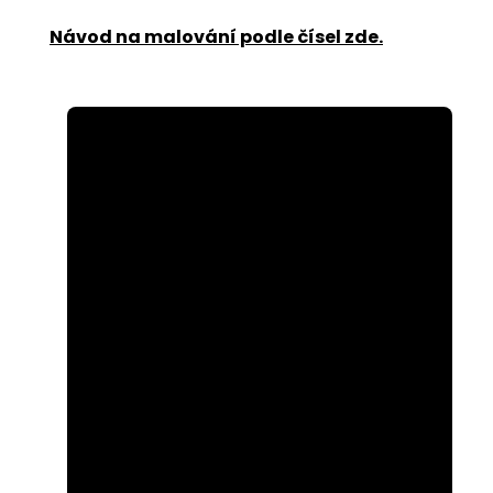
Návod na malování podle čísel zde
.