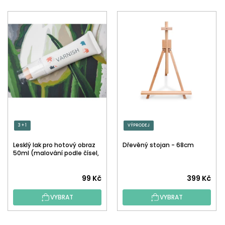
3 + 1
VÝPRODEJ
Lesklý lak pro hotový obraz
Dřevěný stojan - 68cm
50ml (malování podle čísel,
tečkování)
Průměrné
99 Kč
399 Kč
hodnocení
VYBRAT
VYBRAT
produktu
je
5,0
Z