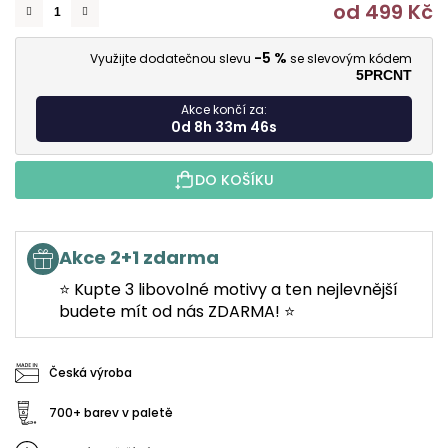
od
499 Kč
M
-5 %
Využijte dodatečnou slevu
se slevovým kódem
5PRCNT
Akce končí za:
0d 8h 33m 45s
DO KOŠÍKU
Akce 2+1 zdarma
⭐ Kupte 3 libovolné motivy a ten nejlevnější
budete mít od nás ZDARMA! ⭐
Česká výroba
700+ barev v paletě