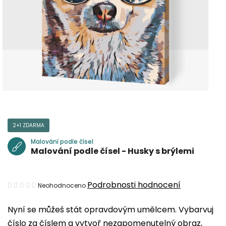
2+1 ZDARMA
Malování podle čísel
Malování podle čísel - Husky s brýlemi
Průměrné
Podrobnosti hodnocení
Neohodnoceno
hodnocení
Nyní se můžeš stát opravdovým umělcem. Vybarvuj
produktu
číslo za číslem a vytvoř nezapomenutelný obraz,
je