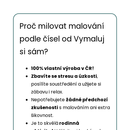
Proč milovat malování
podle čísel od Vymaluj
si sám?
100% vlastní výroba v ČR!
Zbavíte se stresu a úzkosti
,
posílíte soustředění a užijete si
zábavu i relax.
Nepotřebujete
žádné předchozí
zkušenosti
s malováním ani extra
šikovnost.
Je to skvělá
rodinná