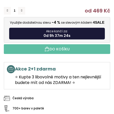
od
469 Kč
M
-4 %
Využijte dodatečnou slevu
se slevovým kódem
4SALE
Akce končí za:
0d 9h 37m 23s
DO KOŠÍKU
Akce 2+1 zdarma
⭐ Kupte 3 libovolné motivy a ten nejlevnější
budete mít od nás ZDARMA! ⭐
Česká výroba
700+ barev v paletě