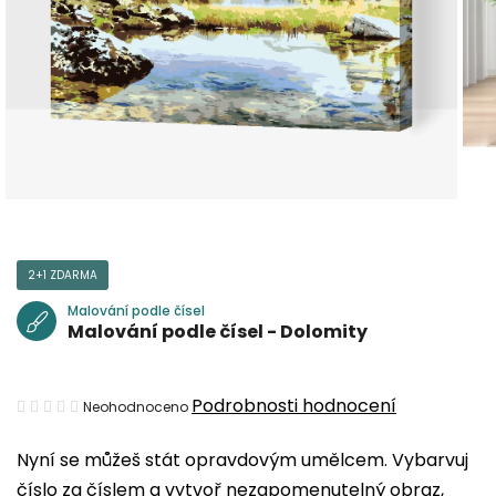
2+1 ZDARMA
Malování podle čísel
Malování podle čísel - Dolomity
Průměrné
Podrobnosti hodnocení
Neohodnoceno
hodnocení
Nyní se můžeš stát opravdovým umělcem. Vybarvuj
produktu
číslo za číslem a vytvoř nezapomenutelný obraz,
je