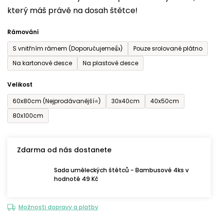
který máš právě na dosah štětce!
0,0
z
Rámování
5
S vnitřním rámem (Doporučujeme👍)
Pouze srolované plátno
hvězdiček.
Na kartonové desce
Na plastové desce
Velikost
60x80cm (Nejprodávanější⭐)
30x40cm
40x50cm
80x100cm
Zdarma od nás dostanete
Sada uměleckých štětců - Bambusové 4ks v
hodnotě 49 Kč
Možnosti dopravy a platby