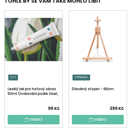
TOHLE BY SE VÁM TAKÉ MOHLO LÍBIT
3 + 1
VÝPRODEJ
Lesklý lak pro hotový obraz
Dřevěný stojan - 68cm
50ml (malování podle čísel,
tečkování)
Průměrné
99 Kč
399 Kč
hodnocení
VYBRAT
VYBRAT
produktu
je