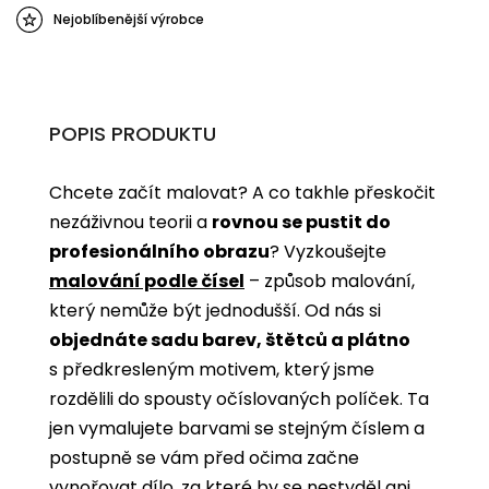
Nejoblíbenější výrobce
POPIS PRODUKTU
Chcete začít malovat? A co takhle přeskočit
nezáživnou teorii a
rovnou se pustit do
profesionálního obrazu
? Vyzkoušejte
malování podle čísel
­­– způsob malování,
který nemůže být jednodušší. Od nás si
objednáte sadu barev, štětců a plátno
s předkresleným motivem, který jsme
rozdělili do spousty očíslovaných políček. Ta
jen vymalujete barvami se stejným číslem a
postupně se vám před očima začne
vynořovat dílo, za které by se nestyděl ani