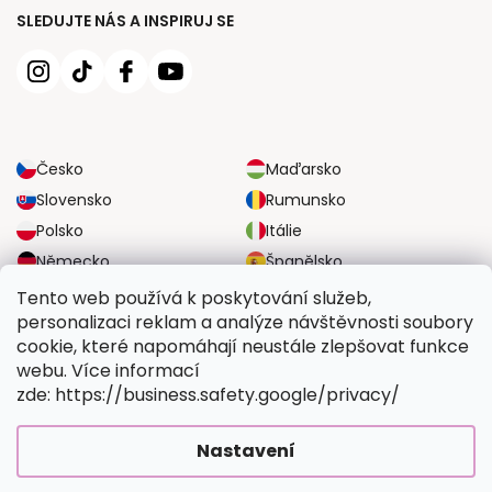
SLEDUJTE NÁS A INSPIRUJ SE
Česko
Maďarsko
Slovensko
Rumunsko
Polsko
Itálie
Německo
Španělsko
Velká Británie
Rakousko
Tento web používá k poskytování služeb,
personalizaci reklam a analýze návštěvnosti soubory
cookie, které napomáhají neustále zlepšovat funkce
SPOLEHLIVÉ MOŽNOSTI DOPRAVY
webu. Více informací
zde: https://business.safety.google/privacy/
BEZPEČNÉ MOŽNOSTI PLATBY
Nastavení