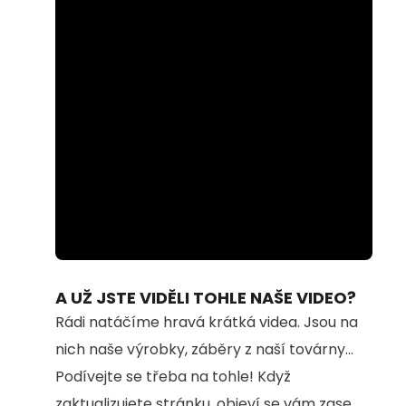
Loaded
:
Unmute
100.00%
A UŽ JSTE VIDĚLI TOHLE NAŠE VIDEO?
Rádi natáčíme hravá krátká videa. Jsou na
nich naše výrobky, záběry z naší továrny...
Podívejte se třeba na tohle! Když
zaktualizujete stránku, objeví se vám zase