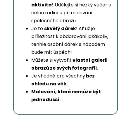
aktivita!
Udělejte si hezký večer s
celou rodinou při malování
společného obrazu.
Je to
skvělý dárek
! Ať už je
příležitost k obdarování jakákoliv,
tenhle osobní dárek s nápadem
bude mít úspěch!
Můžete si vytvořit
vlastní galerii
obrazů ze svých fotografií.
Je vhodné pro všechny
bez
ohledu na věk.
Malování, které nemůže být
jednodušší.