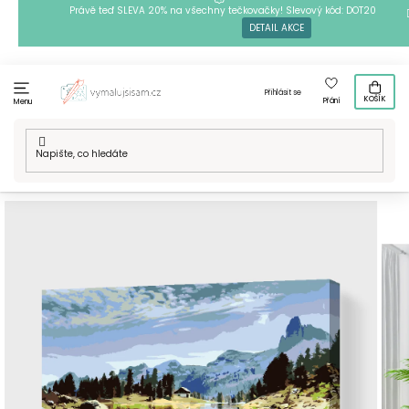
Přejít
Právě teď SLEVA 20% na všechny tečkovačky! Slevový kód: DOT20
DETAIL AKCE
na
obsah
Přihlásit se
KOŠÍK
Přání
Menu
Domů
/
Techniky
/
Malování podle čísel
/
Malování podle čísel
- Dolomity