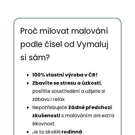
Proč milovat malování
podle čísel od Vymaluj
si sám?
100% vlastní výroba v ČR!
Zbavíte se stresu a úzkosti
,
posílíte soustředění a užijete si
zábavu i relax.
Nepotřebujete
žádné předchozí
zkušenosti
s malováním ani extra
šikovnost.
Je to skvělá
rodinná