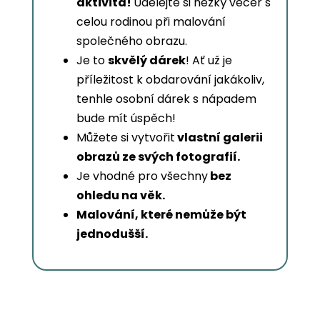
aktivita!
Udělejte si hezký večer s
celou rodinou při malování
společného obrazu.
Je to
skvělý dárek
! Ať už je
příležitost k obdarování jakákoliv,
tenhle osobní dárek s nápadem
bude mít úspěch!
Můžete si vytvořit
vlastní galerii
obrazů ze svých fotografií.
Je vhodné pro všechny
bez
ohledu na věk.
Malování, které nemůže být
jednodušší.