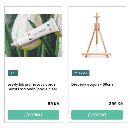
3 + 1
VÝPRODEJ
Lesklý lak pro hotový obraz
Dřevěný stojan - 68cm
50ml (malování podle čísel,
tečkování)
Průměrné
99 Kč
399 Kč
hodnocení
VYBRAT
VYBRAT
produktu
je
5,0
Z