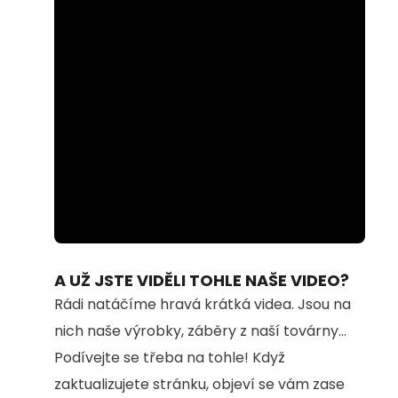
Loaded
:
Unmute
59.56%
A UŽ JSTE VIDĚLI TOHLE NAŠE VIDEO?
Rádi natáčíme hravá krátká videa. Jsou na
nich naše výrobky, záběry z naší továrny...
Podívejte se třeba na tohle! Když
zaktualizujete stránku, objeví se vám zase