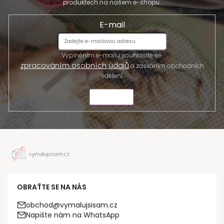
produktech na našem e-shopu.
E-mail
Vyplněním e-mailu souhlasíte se
zpracováním osobních údajů
a zasíláním obchodních
sdělení.
ODESLAT
OBRAŤTE SE NA NÁS
obchod@vymalujsisam.cz
Napište nám na WhatsApp