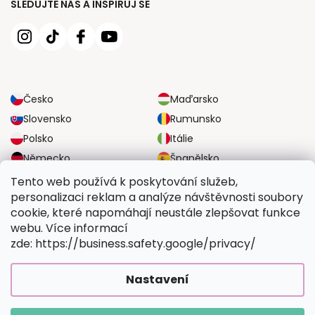
SLEDUJTE NÁS A INSPIRUJ SE
Česko
Maďarsko
Slovensko
Rumunsko
Polsko
Itálie
Německo
Španělsko
Velká Británie
Rakousko
Tento web používá k poskytování služeb,
personalizaci reklam a analýze návštěvnosti soubory
cookie, které napomáhají neustále zlepšovat funkce
SPOLEHLIVÉ MOŽNOSTI DOPRAVY
webu. Více informací
zde: https://business.safety.google/privacy/
BEZPEČNÉ MOŽNOSTI PLATBY
Nastavení