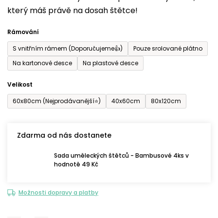
který máš právě na dosah štětce!
0,0
z
Rámování
5
S vnitřním rámem (Doporučujeme👍)
Pouze srolované plátno
hvězdiček.
Na kartonové desce
Na plastové desce
Velikost
60x80cm (Nejprodávanější⭐)
40x60cm
80x120cm
Zdarma od nás dostanete
Sada uměleckých štětců - Bambusové 4ks v
hodnotě 49 Kč
Možnosti dopravy a platby