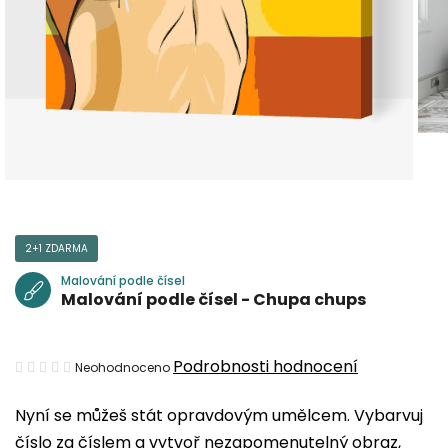
2+1 ZDARMA
Malování podle čísel
Malování podle čísel - Chupa chups
Průměrné
Podrobnosti hodnocení
Neohodnoceno
hodnocení
Nyní se můžeš stát opravdovým umělcem. Vybarvuj
produktu
číslo za číslem a vytvoř nezapomenutelný obraz,
je