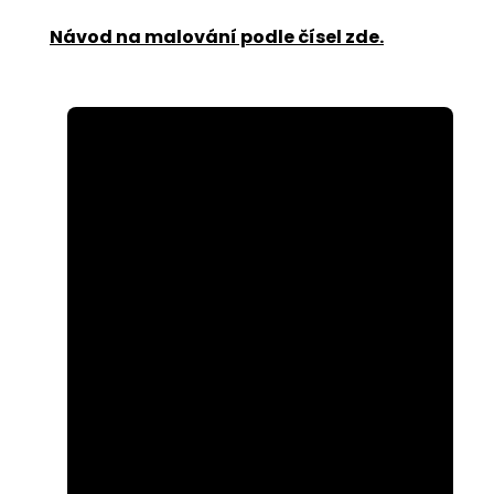
Návod na malování podle čísel zde
.