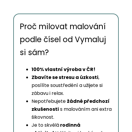
Proč milovat malování
podle čísel od Vymaluj
si sám?
100% vlastní výroba v ČR!
Zbavíte se stresu a úzkosti
,
posílíte soustředění a užijete si
zábavu i relax.
Nepotřebujete
žádné předchozí
zkušenosti
s malováním ani extra
šikovnost.
Je to skvělá
rodinná