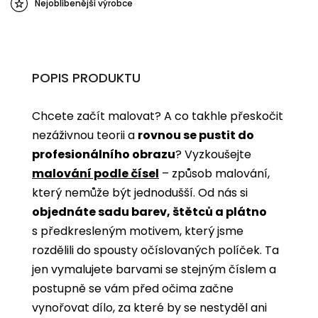
Nejoblíbenější výrobce
POPIS PRODUKTU
Chcete začít malovat? A co takhle přeskočit
nezáživnou teorii a
rovnou se pustit do
profesionálního obrazu
? Vyzkoušejte
malování podle čísel
­­– způsob malování,
který nemůže být jednodušší. Od nás si
objednáte sadu barev, štětců a plátno
s předkresleným motivem, který jsme
rozdělili do spousty očíslovaných políček. Ta
jen vymalujete barvami se stejným číslem a
postupně se vám před očima začne
vynořovat dílo, za které by se nestyděl ani