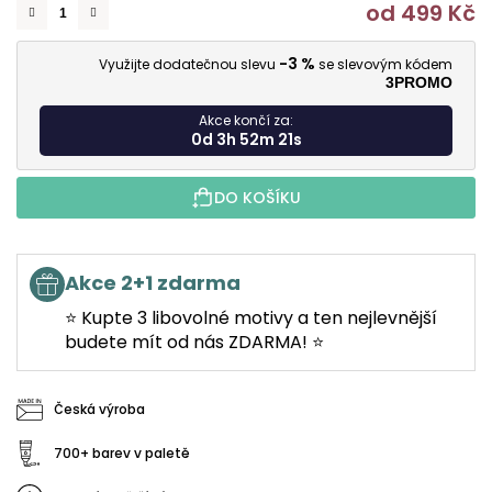
od
499 Kč
M
-3 %
Využijte dodatečnou slevu
se slevovým kódem
3PROMO
Akce končí za:
0d 3h 52m 20s
DO KOŠÍKU
Akce 2+1 zdarma
⭐ Kupte 3 libovolné motivy a ten nejlevnější
budete mít od nás ZDARMA! ⭐
Česká výroba
700+ barev v paletě