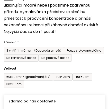
uklidňující modré nebe i podzimně zbarvenou
0,0
přírodu. Vymalovánka představuje skvělou
z
příležitost k procvičení koncentrace a přináší
5
nekonečnou relaxaci při zábavné domácí aktivitě.
hvězdiček.
Nejvyšší čas se do ní pustit!
Rámování
S vnitřním rámem (Doporučujeme👍)
Pouze srolované plátno
Na kartonové desce
Na plastové desce
Velikost
60x80cm (Nejprodávanější⭐)
30x40cm
40x50cm
80x100cm
Zdarma od nás dostanete