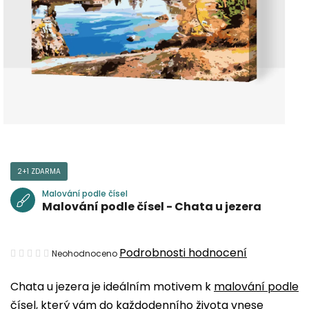
2+1 ZDARMA
Malování podle čísel
Malování podle čísel - Chata u jezera
Průměrné
Podrobnosti hodnocení
Neohodnoceno
hodnocení
Chata u jezera je ideálním motivem k
malování podle
produktu
čísel
, který vám do každodenního života vnese
je