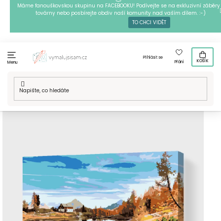
Přejít
Máme fanouškovskou skupinu na FACEBOOKU! Podívejte se na exkluzivní záběry 
továrny nebo posbírejte obdiv naší komunity nad vaším dílem. :-)
na
TO CHCI VIDĚT
obsah
Přihlásit se
KOŠÍK
Přání
Menu
Domů
/
Techniky
/
Malování podle čísel
/
Malování podle čísel
- Chata u jezera