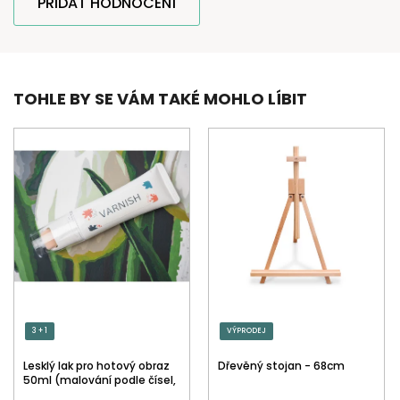
PŘIDAT HODNOCENÍ
TOHLE BY SE VÁM TAKÉ MOHLO LÍBIT
3 + 1
VÝPRODEJ
Lesklý lak pro hotový obraz
Dřevěný stojan - 68cm
50ml (malování podle čísel,
tečkování)