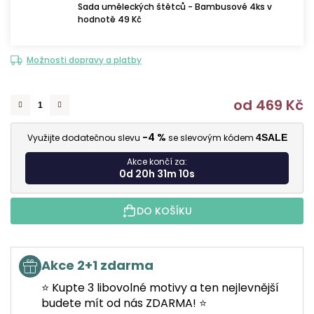
Sada uměleckých štětců - Bambusové 4ks v
hodnotě 49 Kč
Možnosti dopravy a platby
od
469 Kč
M
-4 %
Využijte dodatečnou slevu
se slevovým kódem
4SALE
Akce končí za:
0d 20h 31m 9s
DO KOŠÍKU
Akce 2+1 zdarma
⭐ Kupte 3 libovolné motivy a ten nejlevnější
budete mít od nás ZDARMA! ⭐