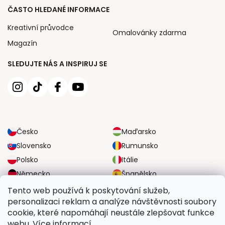
ČASTO HLEDANÉ INFORMACE
Kreativní průvodce
Omalovánky zdarma
Magazín
SLEDUJTE NÁS A INSPIRUJ SE
Česko
Maďarsko
Slovensko
Rumunsko
Polsko
Itálie
Německo
Španělsko
Velká Británie
Rakousko
Tento web používá k poskytování služeb,
personalizaci reklam a analýze návštěvnosti soubory
cookie, které napomáhají neustále zlepšovat funkce
SPOLEHLIVÉ MOŽNOSTI DOPRAVY
webu. Více informací