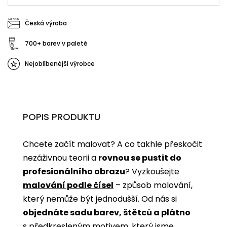
Česká výroba
700+ barev v paletě
Nejoblíbenější výrobce
POPIS PRODUKTU
Chcete začít malovat? A co takhle přeskočit
nezáživnou teorii a
rovnou se pustit do
profesionálního obrazu
? Vyzkoušejte
malování podle čísel
­­– způsob malování,
který nemůže být jednodušší. Od nás si
objednáte sadu barev, štětců a plátno
s předkresleným motivem, který jsme